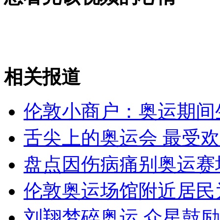
安徽一实载49人客车翻车
相关报道
走！跟着总书记去植树
伦敦小商户：奥运期间
消防员救轻生者
花炮节热闹非凡
减压"枕头大战"
舌尖上的奥运会 最受
盘点因伤病痛别奥运赛
纽约上演“枕头大战”
伦敦奥运场馆附近居民
司机酒驾遇交警 急速倒车逃窜
刘翔梦碎奥运 众星鼓