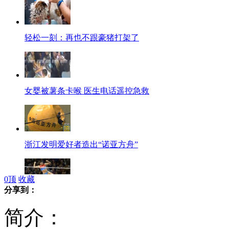
轻松一刻：再也不跟豪猪打架了
女婴被薯条卡喉 医生电话遥控急救
浙江发明爱好者造出“诺亚方舟”
0
顶
收藏
分享到：
“撑杆女皇”准备休产假
简介：