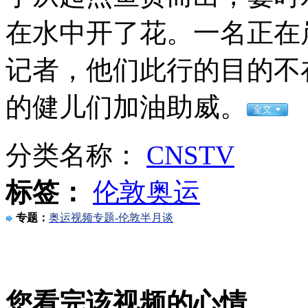
生吃西红柿等于吸二手烟？
在水中开了花。一名正在
山西运城恶犬咬伤多人 警民合力深夜将其击毙
记者，他们此行的目的不
的健儿们加油助威。
女孩北京地铁殴打老人 痛下狠手拳打脚踢
分类名称：
CNSTV
无痛分娩是否安全 医生回应
标签：
伦敦奥运
专题：
奥运视频专题-伦敦半月谈
外交部：反对强权政治霸凌主义
外交部：有关国家言论片面不公正
您看完该视频的心情