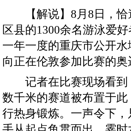
【解说】8月8日，恰
刘亦菲孙菲菲 韩国人眼中的中国美女
区县的1300余名游泳爱
一年一度的重庆市公开水
孕妇乘车无人理 另一孕妇无奈让座
向正在伦敦参加比赛的奥
工商所回应因职工办喜酒停止办公
记者在比赛现场看到，
数千米的赛道被布置于此
美国“好奇”号探测器被恶搞
行热身锻炼。一声令下，只
手从起点鱼贯而出，霎时