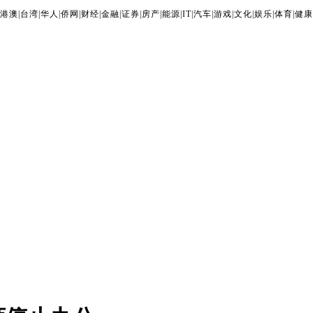
港澳
|
台湾
|
华人
|
侨网
|
财经
|
金融
|
证券
|
房产
|
能源
|
IT
|
汽车
|
游戏
|
文化
|
娱乐
|
体育
|
健康