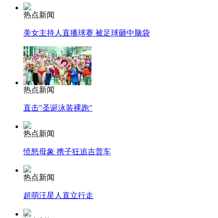
热点新闻
美女主持人直播球赛 被足球砸中脑袋
热点新闻
直击"圣诞泳装裸跑"
热点新闻
愤怒母象 携子狂追吉普车
热点新闻
超萌汪星人直立行走