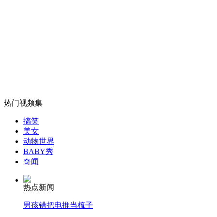
男女互相掩护 偷走店主六万三
山西运城恶犬咬伤多人 警民合力深夜将其击毙
女孩北京地铁殴打老人 痛下狠手拳打脚踢
热门视频集
搞笑
无痛分娩是否安全 医生回应
美女
动物世界
BABY秀
外交部：反对强权政治霸凌主义
奇闻
热点新闻
外交部：有关国家言论片面不公正
男孩错把电推当梳子