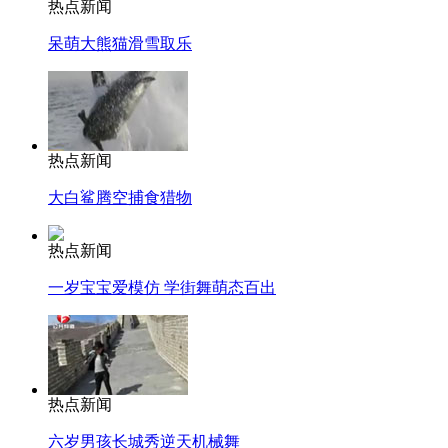
热点新闻
呆萌大熊猫滑雪取乐
热点新闻
大白鲨腾空捕食猎物
热点新闻
一岁宝宝爱模仿 学街舞萌态百出
热点新闻
六岁男孩长城秀逆天机械舞