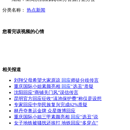
分类名称：
热点新闻
男子轻信"一夜情"被骗8万
您看完该视频的心情
男子无执照驾飞机撒传单被控制
相关报道
老贼写工作日记 偷3毛也入账
刘翔父母希望大家原谅
回应
师徒分歧传言
重庆国际小姐素颜亮相
回应
"选丑"质疑
沈阳回应“商铺关门风”误信传言
昆明官方回应征收“滇池保护费”称仅是设想
上海一货车被风掀翻 被困人员获救
专家回应中华民族复兴完成62%质疑
林丹夺奥运金牌 众星微博回应
重庆国际小姐三甲素颜亮相
回应
"选丑"说
女子地铁被骚扰还挨打 地铁回应“多穿点”