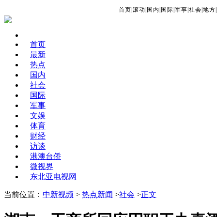
首页
|
滚动
|
国内
|
国际
|
军事
|
社会
|
地方
|
首页
最新
热点
国内
社会
国际
军事
文娱
体育
财经
访谈
港澳台侨
微视界
东北亚电视网
当前位置：
中新视频
>
热点新闻
>
社会
>
正文