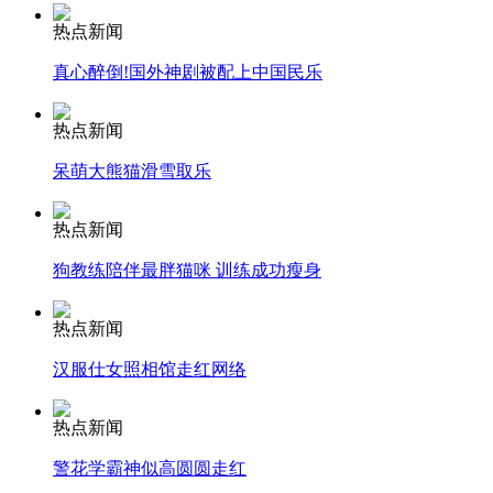
热点新闻
安徽一实载49人客车翻车
真心醉倒!国外神剧被配上中国民乐
热点新闻
呆萌大熊猫滑雪取乐
走！跟着总书记去植树
热点新闻
消防员救轻生者
花炮节热闹非凡
减压"枕头大战"
狗教练陪伴最胖猫咪 训练成功瘦身
热点新闻
汉服仕女照相馆走红网络
纽约上演“枕头大战”
热点新闻
司机酒驾遇交警 急速倒车逃窜
警花学霸神似高圆圆走红