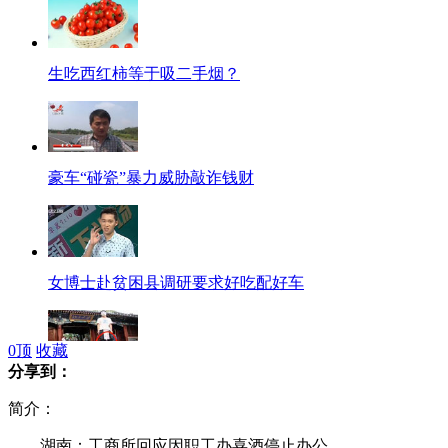
生吃西红柿等于吸二手烟？
豪车“碰瓷”暴力威胁敲诈钱财
女博士赴贫困县调研要求好吃配好车
0
顶
收藏
分享到：
小伙北大门前踩高跷抨击录取不公平
简介：
湖南：工商所回应因职工办喜酒停止办公