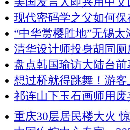
美国发言人即兴用中文
现代密码学之父如何保
“中华赏樱胜地”无锡
清华设计师投身胡同厕
盘点韩国瑜访大陆台前
想过桥就得跳舞！游客
祁连山下玉石画师用废
重庆30层居民楼大火