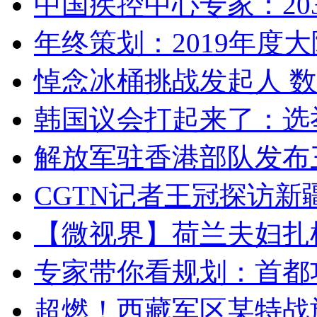
中国疾控中心专家：203
年终策划：2019年度大陆
悼念冰桶挑战发起人 数百
韩国议会打起来了：选举
解放军驻香港部队发布三
CGTN记者王冠探访新疆
【微视界】荷兰夫妇扎根青
专家带你看规划：首都功
超燃！西藏军区某特战