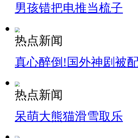
男孩错把电推当梳子
热点新闻
真心醉倒!国外神剧被
热点新闻
呆萌大熊猫滑雪取乐