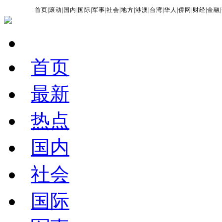
首页
|
滚动
|
国内
|
国际
|
军事
|
社会
|
地方
|
港澳
|
台湾
|
华人
|
侨网
|
财经
|
金融
|
首页
最新
热点
国内
社会
国际