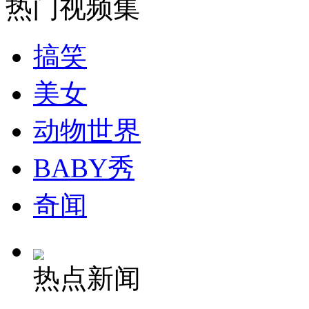
热门视频集
走！跟着总书记去植树
搞笑
消防员救轻生者
花炮节热闹非凡
减压"枕头大战"
美女
动物世界
纽约上演“枕头大战”
BABY秀
司机酒驾遇交警 急速倒车逃窜
奇闻
热点新闻