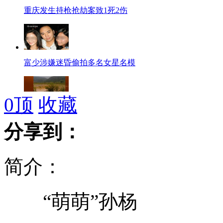
重庆发生持枪抢劫案致1死2伤
富少涉嫌迷昏偷拍多名女星名模
0
顶
收藏
浙江一水库垮坝已致10人死亡
分享到：
简介：
面对感情传言 孙杨称谣言止于智者
“萌萌”孙杨
曝哈里王子与女奥运冠军约会