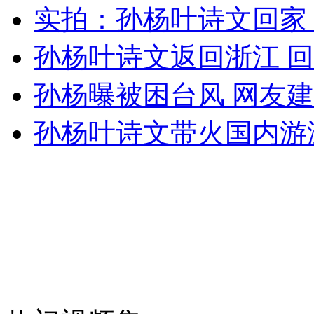
实拍：孙杨叶诗文回家
女孩北京地铁殴打老人 痛下狠手拳打脚踢
孙杨叶诗文返回浙江 
无痛分娩是否安全 医生回应
孙杨曝被困台风 网友
外交部：反对强权政治霸凌主义
孙杨叶诗文带火国内游
外交部：有关国家言论片面不公正
安徽一实载49人客车翻车