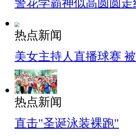
警花学霸神似高圆圆走
热点新闻
美女主持人直播球赛 
热点新闻
直击"圣诞泳装裸跑"