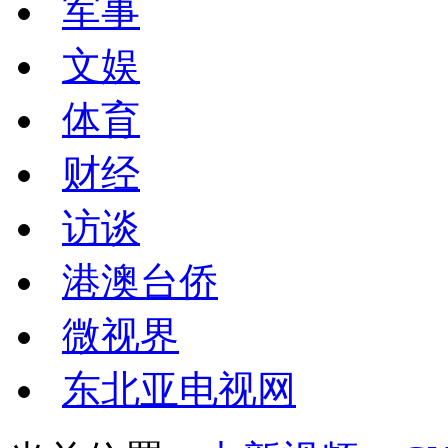
军事
文娱
体育
财经
访谈
港澳台侨
微视界
东北亚电视网