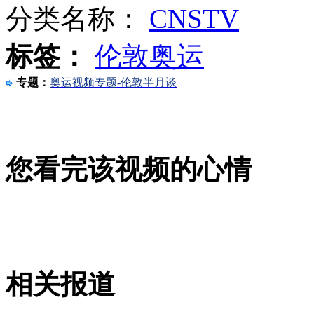
分类名称：
CNSTV
标签：
伦敦奥运
实拍特警飞身一跳 救下楼顶男子
专题：
奥运视频专题-伦敦半月谈
赌场竟然伪装成自助银行
您看完该视频的心情
刘欢模仿童男演唱神曲《喂鸡》
山西运城恶犬咬伤多人 警民合力深夜将其击毙
相关报道