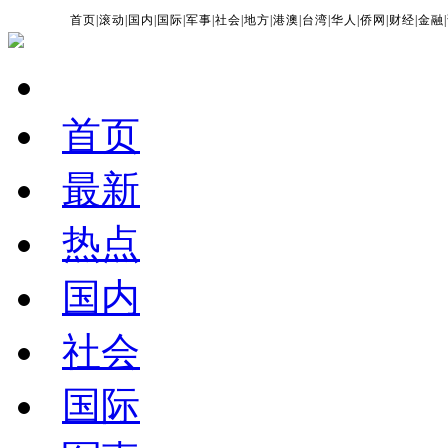
首页
|
滚动
|
国内
|
国际
|
军事
|
社会
|
地方
|
港澳
|
台湾
|
华人
|
侨网
|
财经
|
金融
|
首页
最新
热点
国内
社会
国际