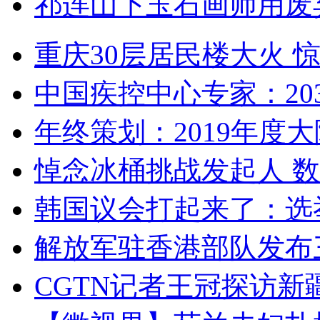
祁连山下玉石画师用废
重庆30层居民楼大火
中国疾控中心专家：203
年终策划：2019年度大陆
悼念冰桶挑战发起人 数百
韩国议会打起来了：选举
解放军驻香港部队发布三
CGTN记者王冠探访新疆