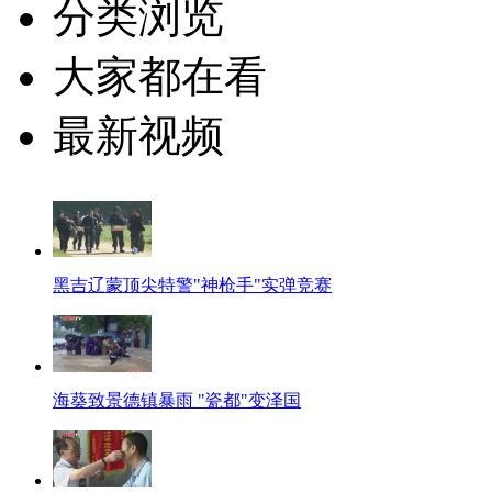
分类浏览
大家都在看
最新视频
黑吉辽蒙顶尖特警"神枪手"实弹竞赛
海葵致景德镇暴雨 "瓷都"变泽国