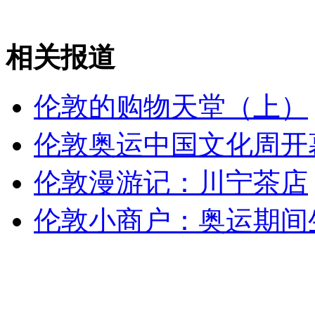
女孩北京地铁殴打老人 痛下狠手拳打脚踢
相关报道
无痛分娩是否安全 医生回应
伦敦的购物天堂（上）
外交部：反对强权政治霸凌主义
伦敦奥运中国文化周开
外交部：有关国家言论片面不公正
伦敦漫游记：川宁茶店
伦敦小商户：奥运期间
安徽一实载49人客车翻车