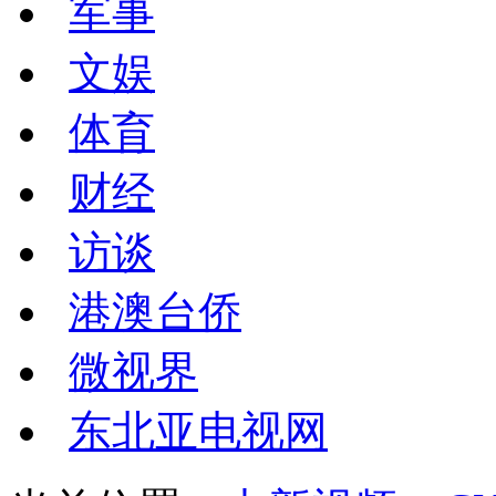
军事
文娱
体育
财经
访谈
港澳台侨
微视界
东北亚电视网