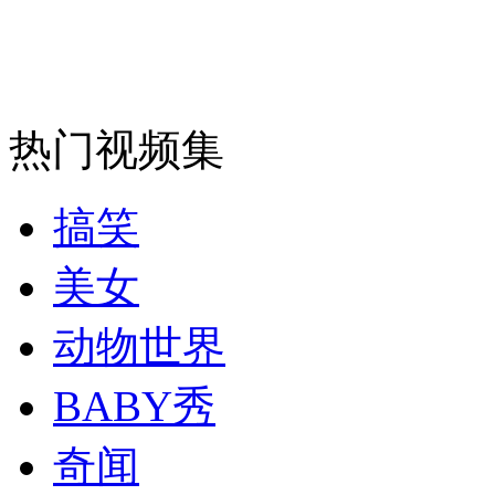
走！跟着总书记去植树
消防员救轻生者
花炮节热闹非凡
减压"枕头大战"
热门视频集
纽约上演“枕头大战”
搞笑
美女
司机酒驾遇交警 急速倒车逃窜
动物世界
BABY秀
奇闻