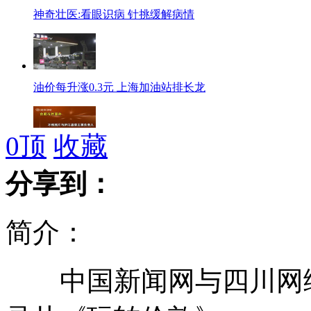
神奇壮医:看眼识病 针挑缓解病情
油价每升涨0.3元 上海加油站排长龙
0
顶
收藏
警方鉴定称艳照非县委书记
分享到：
简介：
女子扛巨蟒海边戏水吓跑游客
中国新闻网与四川网络
男子瘫痪被同居女友撵下楼