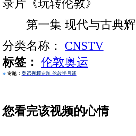
录片《玩转伦敦》
第一集 现代与古典辉
实拍无牌奥迪撞交警后逃逸
分类名称：
CNSTV
标签：
伦敦奥运
实拍男子携枪运毒进京被逮
专题：
奥运视频专题-伦敦半月谈
女子买衣服起纠纷怒堵店门
您看完该视频的心情
山西运城恶犬咬伤多人 警民合力深夜将其击毙