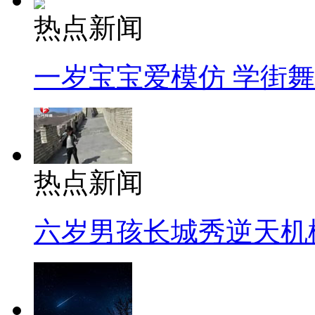
热点新闻
一岁宝宝爱模仿 学街
热点新闻
六岁男孩长城秀逆天机