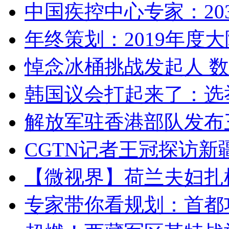
中国疾控中心专家：203
年终策划：2019年度大陆
悼念冰桶挑战发起人 数百
韩国议会打起来了：选举
解放军驻香港部队发布三
CGTN记者王冠探访新疆
【微视界】荷兰夫妇扎根青
专家带你看规划：首都功