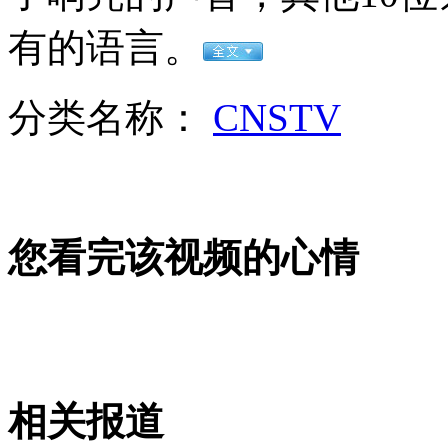
伦敦地铁员工模仿奥运发令员报站
有的语言。
山西运城恶犬咬伤多人 警民合力深夜将其击毙
分类名称：
CNSTV
女孩北京地铁殴打老人 痛下狠手拳打脚踢
您看完该视频的心情
无痛分娩是否安全 医生回应
外交部：反对强权政治霸凌主义
外交部：有关国家言论片面不公正
相关报道