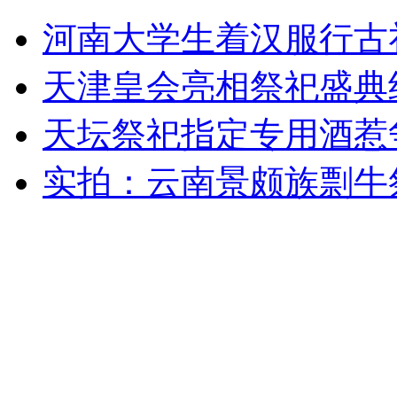
河南大学生着汉服行古
安徽一实载49人客车翻车
天津皇会亮相祭祀盛典纪
天坛祭祀指定专用酒惹
走！跟着总书记去植树
实拍：云南景颇族剽牛
消防员救轻生者
花炮节热闹非凡
减压"枕头大战"
纽约上演“枕头大战”
司机酒驾遇交警 急速倒车逃窜