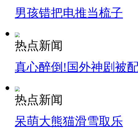
男孩错把电推当梳子
热点新闻
真心醉倒!国外神剧被
热点新闻
呆萌大熊猫滑雪取乐