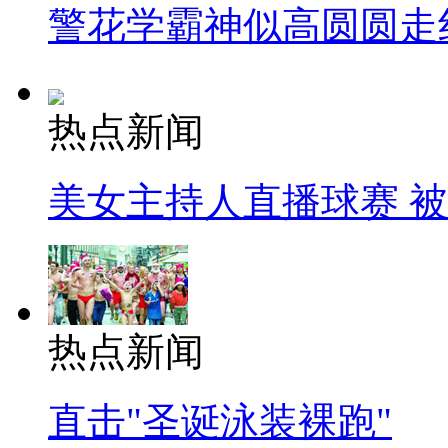
警花学霸神似高圆圆走
热点新闻
美女主持人直播球赛 
热点新闻
直击"圣诞泳装裸跑"