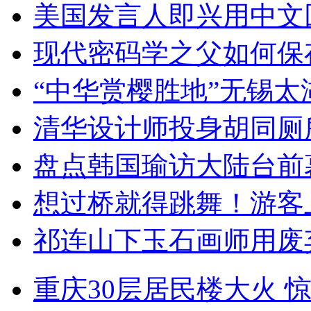
美国发言人即兴用中文
现代密码学之父如何保
“中华赏樱胜地”无锡
清华设计师投身胡同厕
盘点韩国瑜访大陆台前
想过桥就得跳舞！游客
祁连山下玉石画师用废
重庆30层居民楼大火