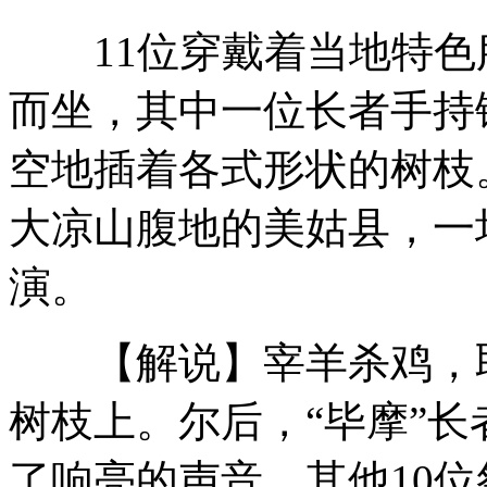
11位穿戴着当地特色
实拍英选手夺金BBC演播室主持人失控
而坐，其中一位长者手持
空地插着各式形状的树枝
叶诗文恢复训练展爱美天性
大凉山腹地的美姑县，一
演。
浙江岱山一水库溃坝民房被夷为平地
【解说】宰羊杀鸡，取
花游“防水彩妆”打造视觉盛宴
树枝上。尔后，“毕摩”
了响亮的声音，其他10