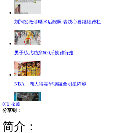
刘翔发微薄晒术后靓照 表决心要继续跨栏
男子练武功穿600斤铁鞋行走
NBA：湖人得霍华德组全明星阵容
0
顶
收藏
分享到：
老人街头倒地无人敢扶引老外大骂
简介：