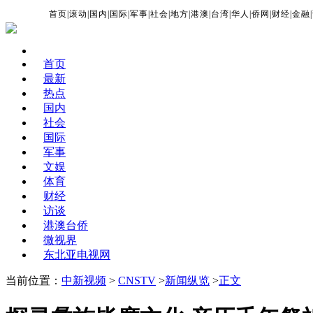
首页
|
滚动
|
国内
|
国际
|
军事
|
社会
|
地方
|
港澳
|
台湾
|
华人
|
侨网
|
财经
|
金融
|
首页
最新
热点
国内
社会
国际
军事
文娱
体育
财经
访谈
港澳台侨
微视界
东北亚电视网
当前位置：
中新视频
>
CNSTV
>
新闻纵览
>
正文