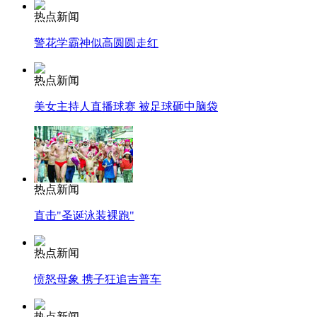
司机酒驾遇交警 急速倒车逃窜
热点新闻
警花学霸神似高圆圆走红
热点新闻
美女主持人直播球赛 被足球砸中脑袋
热点新闻
直击"圣诞泳装裸跑"
热点新闻
愤怒母象 携子狂追吉普车
热点新闻