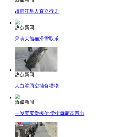
超萌汪星人直立行走
热点新闻
呆萌大熊猫滑雪取乐
热点新闻
大白鲨腾空捕食猎物
热点新闻
一岁宝宝爱模仿 学街舞萌态百出