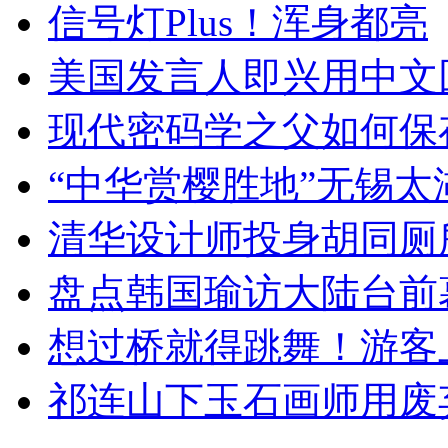
信号灯Plus！浑身都亮
美国发言人即兴用中文
现代密码学之父如何保
“中华赏樱胜地”无锡
清华设计师投身胡同厕
盘点韩国瑜访大陆台前
想过桥就得跳舞！游客
祁连山下玉石画师用废