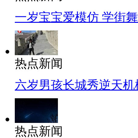
一岁宝宝爱模仿 学街
热点新闻
六岁男孩长城秀逆天机
热点新闻