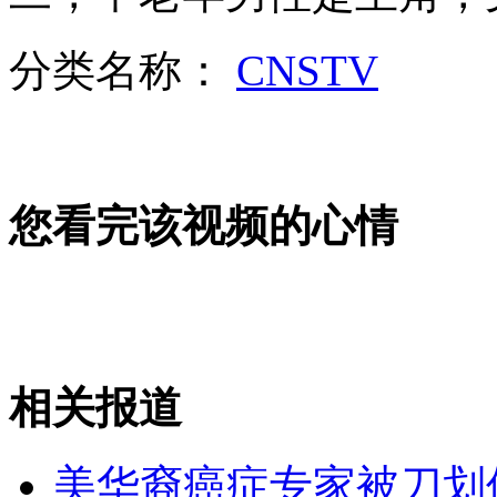
宝马司机疯狂连撞6人致4死2伤
分类名称：
CNSTV
山西运城恶犬咬伤多人 警民合力深夜将其击毙
女孩北京地铁殴打老人 痛下狠手拳打脚踢
您看完该视频的心情
无痛分娩是否安全 医生回应
外交部：反对强权政治霸凌主义
相关报道
外交部：有关国家言论片面不公正
美华裔癌症专家被刀划