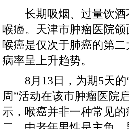
长期吸烟、过量饮酒不
监拍男子闯金店抢夺金项链
喉癌。天津市肿瘤医院颌
喉癌是仅次于肺癌的第二
刘谦11月抵沪演出将大变直升机
病率呈上升趋势。
香港保钓船已顺利进入公海
8月13日，为期5天的“
周”活动在该市肿瘤医院
刘洋忆童年激动落泪 盼尽快生孩子
示，喉癌并非一种常见的
二，中老年男性是主角，