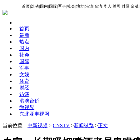
首页
|
滚动
|
国内
|
国际
|
军事
|
社会
|
地方
|
港澳
|
台湾
|
华人
|
侨网
|
财经
|
金融
|
首页
最新
热点
国内
社会
国际
军事
文娱
体育
财经
访谈
港澳台侨
微视界
东北亚电视网
当前位置：
中新视频
>
CNSTV
>
新闻纵览
>
正文