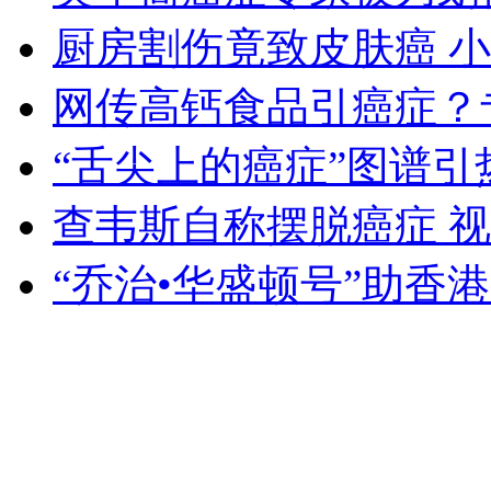
厨房割伤竟致皮肤癌 
安徽一实载49人客车翻车
网传高钙食品引癌症？
“舌尖上的癌症”图谱引
走！跟着总书记去植树
查韦斯自称摆脱癌症 
消防员救轻生者
花炮节热闹非凡
减压"枕头大战"
“乔治•华盛顿号”助香
纽约上演“枕头大战”
司机酒驾遇交警 急速倒车逃窜