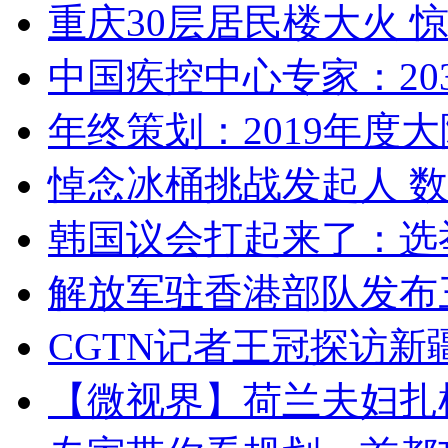
重庆30层居民楼大火
中国疾控中心专家：203
年终策划：2019年度大陆
悼念冰桶挑战发起人 数百
韩国议会打起来了：选举
解放军驻香港部队发布三
CGTN记者王冠探访新疆
【微视界】荷兰夫妇扎根青