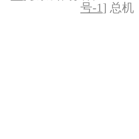
号-1
] 总机：