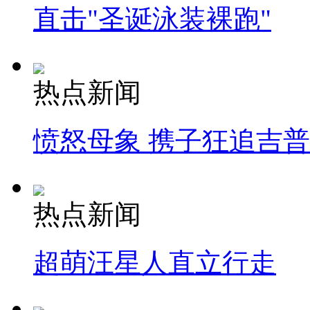
直击"圣诞泳装裸跑"
热点新闻
愤怒母象 携子狂追吉
热点新闻
超萌汪星人直立行走