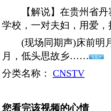
【解说】在贵州省丹寨
中国海军舰艇首访以色列
学校，一对夫妇，用爱，
卡塔尔订购最新型“阿帕奇”
(现场同期声)床前明
月，低头思故乡……
埃及军方称军方高层变动属正常行为
分类名称：
CNSTV
韩足协就球员打标语事件道歉
您看完该视频的心情