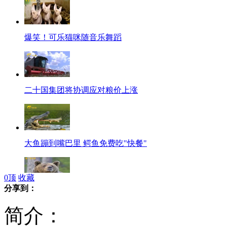
爆笑！可乐猫咪随音乐舞蹈
二十国集团将协调应对粮价上涨
大鱼蹦到嘴巴里 鳄鱼免费吃"快餐"
0
顶
收藏
分享到：
棕熊闯民宅豪饮100罐啤酒睡大觉
简介：