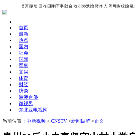
首页
|
滚动
|
国内
|
国际
|
军事
|
社会
|
地方
|
港澳
|
台湾
|
华人
|
侨网
|
财经
|
金融
|
首页
最新
热点
国内
社会
国际
军事
文娱
体育
财经
访谈
港澳台侨
微视界
东北亚电视网
当前位置：
中新视频
>
CNSTV
>
新闻纵览
>
正文