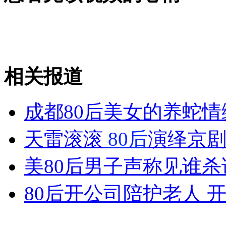
西尼罗病毒已致死15人 靠蚊子传播
山西运城恶犬咬伤多人 警民合力深夜将其击毙
相关报道
女孩北京地铁殴打老人 痛下狠手拳打脚踢
成都80后美女的养蛇情
无痛分娩是否安全 医生回应
天雷滚滚
80后
演绎京
美80后男子声称见谁杀
外交部：反对强权政治霸凌主义
80后开公司陪护老人 
外交部：有关国家言论片面不公正