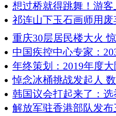
想过桥就得跳舞！游客
祁连山下玉石画师用废
重庆30层居民楼大火
中国疾控中心专家：203
年终策划：2019年度大陆
悼念冰桶挑战发起人 数百
韩国议会打起来了：选举
解放军驻香港部队发布三