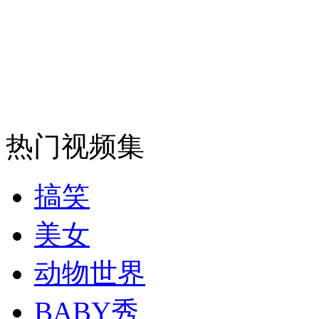
安徽一实载49人客车翻车
走！跟着总书记去植树
热门视频集
消防员救轻生者
花炮节热闹非凡
减压"枕头大战"
搞笑
美女
纽约上演“枕头大战”
动物世界
司机酒驾遇交警 急速倒车逃窜
BABY秀