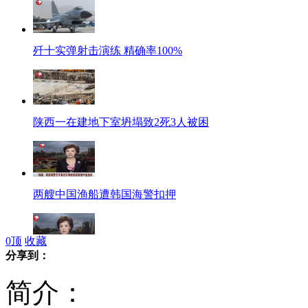
歼十实弹射击演练 精确率100%
陕西一在建地下室坍塌致2死3人被困
两艘中国渔船遭韩国海警扣押
0
顶
收藏
分享到：
北上广等市外地人将可就地办理护照
简介：