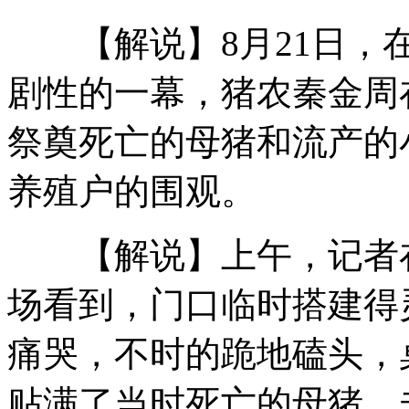
【解说】8月21日，在
桂林飞车抢劫团伙实行“轮班制”
剧性的一幕，猪农秦金周
祭奠死亡的母猪和流产的
北大回应“院长奸淫服务员”
养殖户的围观。
苹果三星诉讼案将作出最终判决
【解说】上午，记者在
场看到，门口临时搭建得
近两成美国人曾“没钱买粮”
痛哭，不时的跪地磕头，
贴满了当时死亡的母猪、