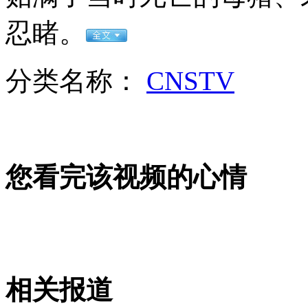
俄罗斯正式成为世贸组织成员
忍睹。
山西运城恶犬咬伤多人 警民合力深夜将其击毙
分类名称：
CNSTV
女孩北京地铁殴打老人 痛下狠手拳打脚踢
您看完该视频的心情
无痛分娩是否安全 医生回应
外交部：反对强权政治霸凌主义
外交部：有关国家言论片面不公正
相关报道