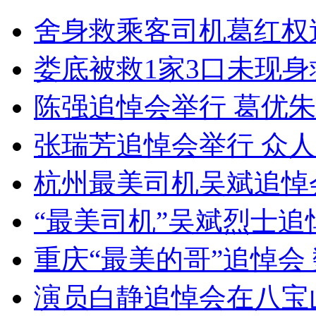
舍身救乘客司机葛红权
安徽一实载49人客车翻车
娄底被救1家3口未现
陈强追悼会举行 葛优
走！跟着总书记去植树
张瑞芳追悼会举行 众人
消防员救轻生者
花炮节热闹非凡
减压"枕头大战"
杭州最美司机吴斌追悼
“最美司机”吴斌烈士追
纽约上演“枕头大战”
重庆“最美的哥”追悼会
演员白静追悼会在八宝
司机酒驾遇交警 急速倒车逃窜