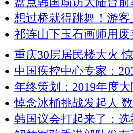
盘点韩国瑜访大陆台前
想过桥就得跳舞！游客
祁连山下玉石画师用废
重庆30层居民楼大火
中国疾控中心专家：203
年终策划：2019年度大陆
悼念冰桶挑战发起人 数百
韩国议会打起来了：选举