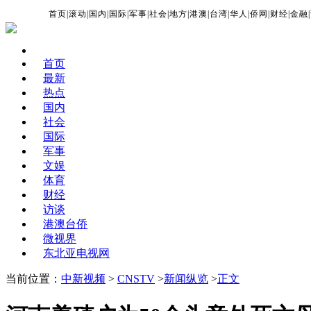
首页
|
滚动
|
国内
|
国际
|
军事
|
社会
|
地方
|
港澳
|
台湾
|
华人
|
侨网
|
财经
|
金融
|
首页
最新
热点
国内
社会
国际
军事
文娱
体育
财经
访谈
港澳台侨
微视界
东北亚电视网
当前位置：
中新视频
>
CNSTV
>
新闻纵览
>
正文