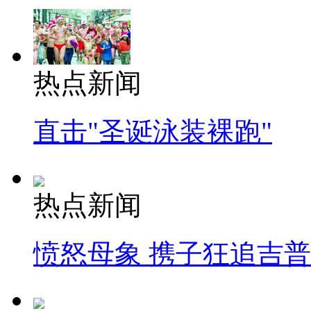
热点新闻
直击"圣诞泳装裸跑"
热点新闻
愤怒母象 携子狂追吉