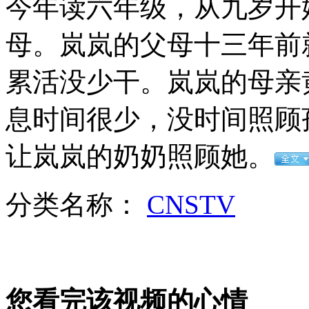
今年读六年级，从九岁开
女孩北京地铁殴打老人 痛下狠手拳打脚踢
母。岚岚的父母十三年前
无痛分娩是否安全 医生回应
累活没少干。岚岚的母亲
息时间很少，没时间照顾
外交部：反对强权政治霸凌主义
让岚岚的奶奶照顾她。
外交部：有关国家言论片面不公正
分类名称：
CNSTV
安徽一实载49人客车翻车
您看完该视频的心情