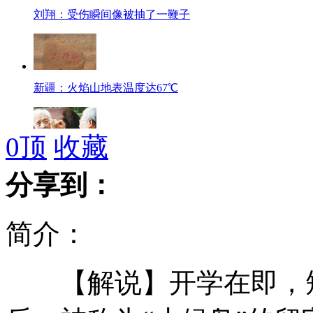
刘翔：受伤瞬间像被抽了一鞭子
新疆：火焰山地表温度达67℃
0
顶
收藏
63岁儿子跪下为89岁母亲掏耳朵
分享到：
简介：
美国：女子斩首亲子后自杀
【解说】开学在即，短
沈阳：27株30多年道旁大树被砍