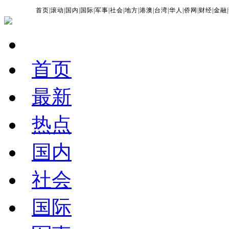
首页
|
滚动
|
国内
|
国际
|
军事
|
社会
|
地方
|
港澳
|
台湾
|
华人
|
侨网
|
财经
|
金融
|
首页
最新
热点
国内
社会
国际