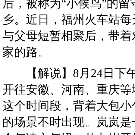
后，被称为“小候鸟”的
乡。近日，福州火车站每
韩提前建造第二艘独岛级攻击舰
与父母短暂相聚后，带着
家的路。
远火武器系统增程弹实弹射击
【解说】8月24日下午
开往安徽、河南、重庆等
回顾阳明滩大桥通车盛大场面
这个时间段，背着大包小
山西运城恶犬咬伤多人 警民合力深夜将其击毙
的场景不时出现。岚岚是