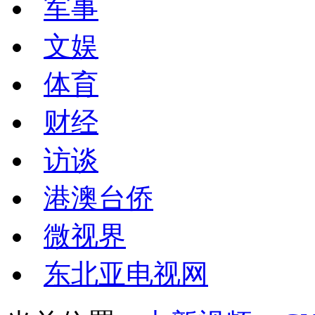
军事
文娱
体育
财经
访谈
港澳台侨
微视界
东北亚电视网