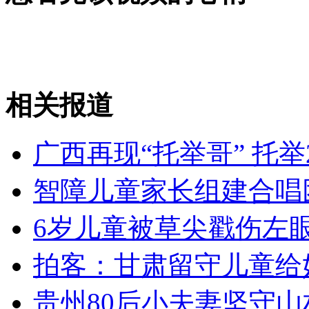
走！跟着总书记去植树
消防员救轻生者
花炮节热闹非凡
减压"枕头大战"
相关报道
纽约上演“枕头大战”
广西再现“托举哥” 托举
司机酒驾遇交警 急速倒车逃窜
智障儿童家长组建合唱
6岁儿童被草尖戳伤左眼
拍客：甘肃留守儿童给
贵州80后小夫妻坚守