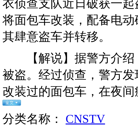
衣侦查支队近日破获一起
监拍云南彝良地震四川商场震感强烈
将面包车改装，配备电动
其肆意盗车并转移。
云贵交界5.7级地震已致43人遇难
【解说】据警方介绍，
重口味玩偶：一半卖萌 一半惊悚
被盗。经过侦查，警方发
改装过的面包车，在夜间
王在希：望两岸携手捍卫钓鱼岛主权
分类名称：
CNSTV
山西运城恶犬咬伤多人 警民合力深夜将其击毙