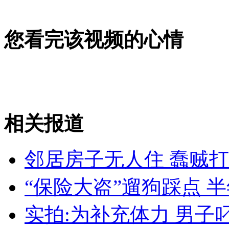
女孩北京地铁殴打老人 痛下狠手拳打脚踢
您看完该视频的心情
无痛分娩是否安全 医生回应
外交部：反对强权政治霸凌主义
相关报道
外交部：有关国家言论片面不公正
邻居房子无人住 蠢贼
“保险大盗”遛狗踩点 
安徽一实载49人客车翻车
实拍:为补充体力 男子