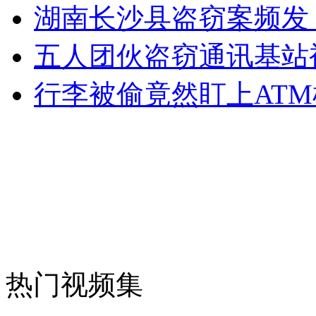
湖南长沙县盗窃案频发
走！跟着总书记去植树
五人团伙盗窃通讯基站
消防员救轻生者
花炮节热闹非凡
减压"枕头大战"
行李被偷竟然盯上ATM
纽约上演“枕头大战”
司机酒驾遇交警 急速倒车逃窜
热门视频集