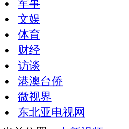
军事
文娱
体育
财经
访谈
港澳台侨
微视界
东北亚电视网