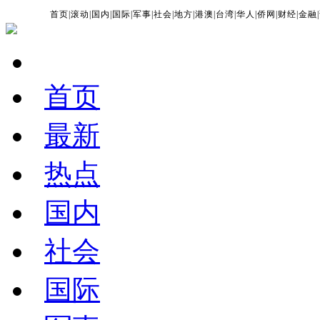
首页
|
滚动
|
国内
|
国际
|
军事
|
社会
|
地方
|
港澳
|
台湾
|
华人
|
侨网
|
财经
|
金融
|
首页
最新
热点
国内
社会
国际