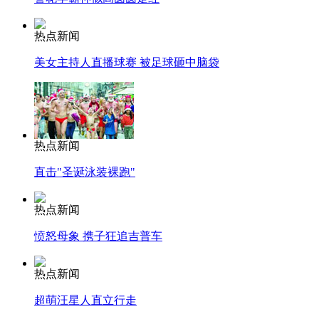
热点新闻
美女主持人直播球赛 被足球砸中脑袋
热点新闻
直击"圣诞泳装裸跑"
热点新闻
愤怒母象 携子狂追吉普车
热点新闻
超萌汪星人直立行走