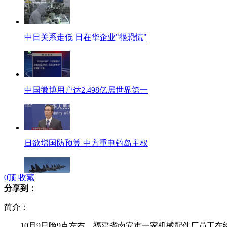
中日关系走低 日在华企业"很恐慌"
中国微博用户达2.498亿居世界第一
日欲增国防预算 中方重申钓岛主权
0
顶
收藏
分享到：
空军：战机强化“隐身”攻击
简介：
10月9日晚9点左右，福建省南安市一家机械配件厂员工在