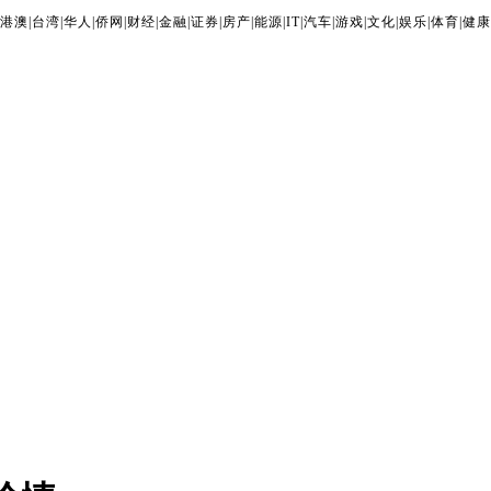
港澳
|
台湾
|
华人
|
侨网
|
财经
|
金融
|
证券
|
房产
|
能源
|
IT
|
汽车
|
游戏
|
文化
|
娱乐
|
体育
|
健康