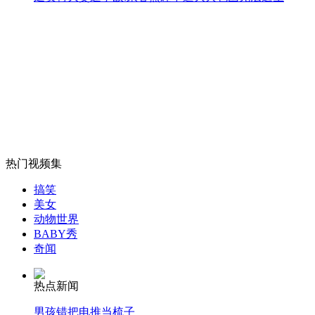
大陆四家银行已与台湾银行展开合作
山西运城恶犬咬伤多人 警民合力深夜将其击毙
女孩北京地铁殴打老人 痛下狠手拳打脚踢
热门视频集
无痛分娩是否安全 医生回应
搞笑
美女
动物世界
外交部：反对强权政治霸凌主义
BABY秀
奇闻
外交部：有关国家言论片面不公正
热点新闻
男孩错把电推当梳子