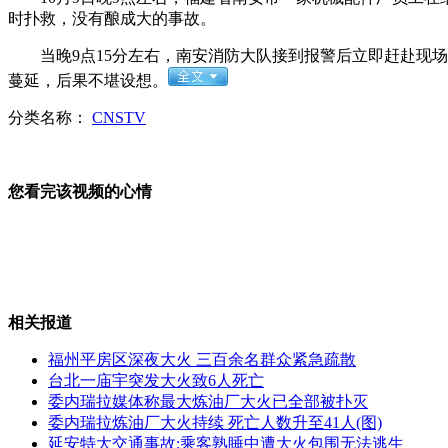
时扑救，没有酿成大的事故。
郑嘉颖"拼命三郎"拍戏忙
当晚9点15分左右，南安消防大队接到报警后立即赶赴现场
蔓延，后果不堪设想。
分类名称：
CNSTV
传泉水治病 民众日夜排队取"神水"
您看完该视频的心情
孕妇流产疑系樟脑丸"下毒手"
相关报道
新版护照"吕"姓拼音改写为"LYU"
福州平房区深夜大火 三百余名群众紧急疏散
台北一庙宇突发大火致6人死亡
委内瑞拉媒体称最大炼油厂大火已全部被扑灭
委内瑞拉炼油厂大火持续 死亡人数升至41人(图)
延安特大交通事故:乘客熟睡中遭大火包围无法逃生