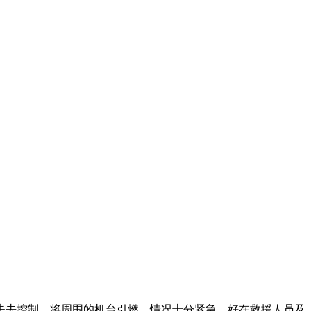
失去控制，将周围的机台引燃，情况十分紧急。好在救援人员及