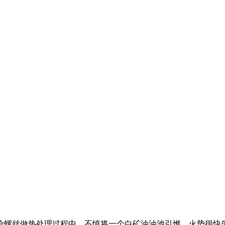
给螺丝做热处理过程中，不慎将一个白矿油油池引燃，火势很快