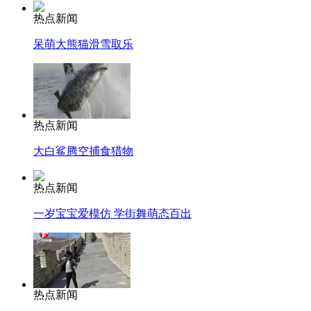
热点新闻
呆萌大熊猫滑雪取乐
热点新闻
大白鲨腾空捕食猎物
热点新闻
一岁宝宝爱模仿 学街舞萌态百出
热点新闻