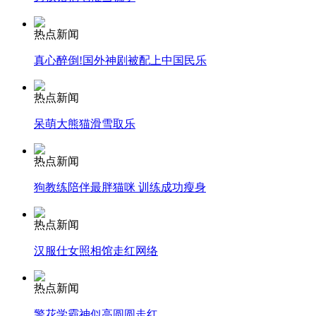
安徽一实载49人客车翻车
热点新闻
真心醉倒!国外神剧被配上中国民乐
热点新闻
走！跟着总书记去植树
呆萌大熊猫滑雪取乐
热点新闻
消防员救轻生者
花炮节热闹非凡
减压"枕头大战"
狗教练陪伴最胖猫咪 训练成功瘦身
热点新闻
纽约上演“枕头大战”
汉服仕女照相馆走红网络
热点新闻
司机酒驾遇交警 急速倒车逃窜
警花学霸神似高圆圆走红