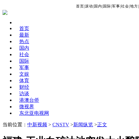
首页
|
滚动
|
国内
|
国际
|
军事
|
社会
|
地方
|
首页
最新
热点
国内
社会
国际
军事
文娱
体育
财经
访谈
港澳台侨
微视界
东北亚电视网
当前位置：
中新视频
>
CNSTV
>
新闻纵览
>
正文