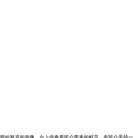
着西哈努克的画像，台上供奉着民众带来的鲜花。有民众手持一