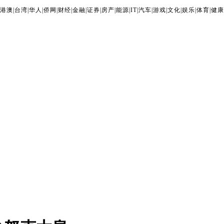
港澳
|
台湾
|
华人
|
侨网
|
财经
|
金融
|
证券
|
房产
|
能源
|
IT
|
汽车
|
游戏
|
文化
|
娱乐
|
体育
|
健康