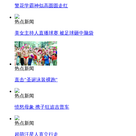
警花学霸神似高圆圆走红
热点新闻
美女主持人直播球赛 被足球砸中脑袋
热点新闻
直击"圣诞泳装裸跑"
热点新闻
愤怒母象 携子狂追吉普车
热点新闻
超萌汪星人直立行走