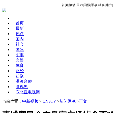
首页
|
滚动
|
国内
|
国际
|
军事
|
社会
|
地方
|
首页
最新
热点
国内
社会
国际
军事
文娱
体育
财经
访谈
港澳台侨
微视界
东北亚电视网
当前位置：
中新视频
>
CNSTV
>
新闻纵览
>
正文