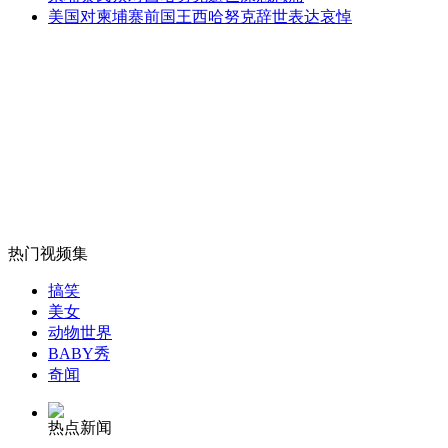
实拍黑熊一掌拍碎游览车玻璃
美国对柬埔寨前国王西哈努克辞世表达哀悼
山西运城恶犬咬伤多人 警民合力深夜将其击毙
女孩北京地铁殴打老人 痛下狠手拳打脚踢
热门视频集
无痛分娩是否安全 医生回应
搞笑
美女
外交部：反对强权政治霸凌主义
动物世界
BABY秀
奇闻
外交部：有关国家言论片面不公正
热点新闻