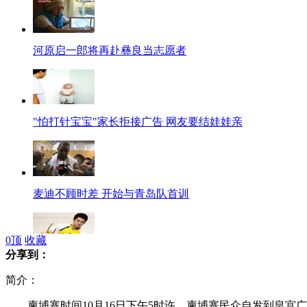
河原启一郎将再赴彝良当志愿者
"怕打针宝宝"家长拒接广告 网友要结娃娃亲
麦迪不顾时差 开始与青岛队首训
0
顶
收藏
分享到：
林丹加盟《中国达人秀》
简介：
柬埔寨时间10月16日下午5时许，柬埔寨民众自发到皇宫