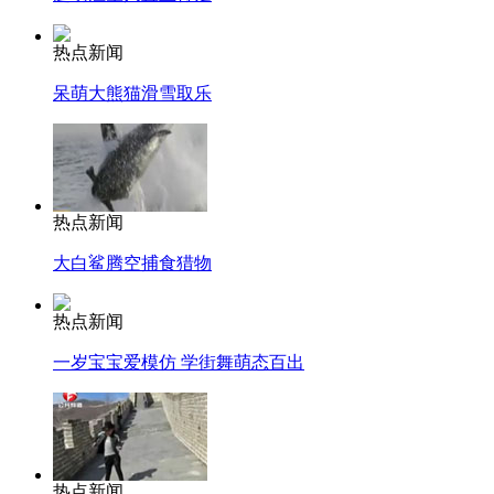
热点新闻
呆萌大熊猫滑雪取乐
热点新闻
大白鲨腾空捕食猎物
热点新闻
一岁宝宝爱模仿 学街舞萌态百出
热点新闻