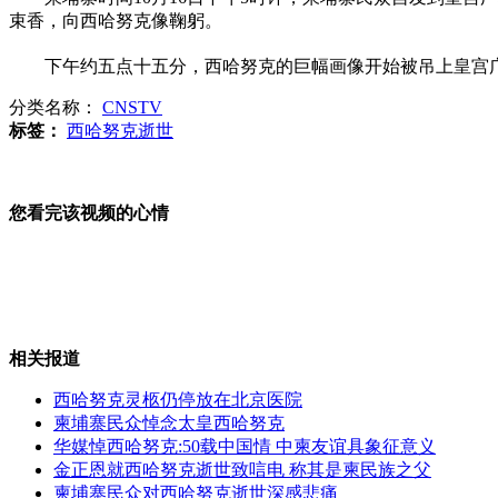
束香，向西哈努克像鞠躬。
舒淇不再柔弱 变身"女刺客"
下午约五点十五分，西哈努克的巨幅画像开始被吊上皇宫广
分类名称：
CNSTV
标签：
西哈努克逝世
张艺谋或将与好莱坞合作
您看完该视频的心情
警方官方微博称王志文不属醉驾
相关报道
莫言手稿亮相"世纪诺贝尔"珍藏展
西哈努克灵柩仍停放在北京医院
柬埔寨民众悼念太皇西哈努克
华媒悼西哈努克:50载中国情 中柬友谊具象征意义
金正恩就西哈努克逝世致唁电 称其是柬民族之父
柬埔寨民众对西哈努克逝世深感悲痛