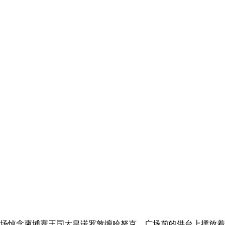
广场悼念柬埔寨王国太皇诺罗敦缠哈努克。广场前的供台上摆放