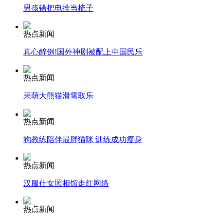
男孩错把电推当梳子
安徽一实载49人客车翻车
热点新闻
真心醉倒!国外神剧被配上中国民乐
热点新闻
走！跟着总书记去植树
呆萌大熊猫滑雪取乐
消防员救轻生者
花炮节热闹非凡
减压"枕头大战"
热点新闻
狗教练陪伴最胖猫咪 训练成功瘦身
热点新闻
纽约上演“枕头大战”
汉服仕女照相馆走红网络
司机酒驾遇交警 急速倒车逃窜
热点新闻