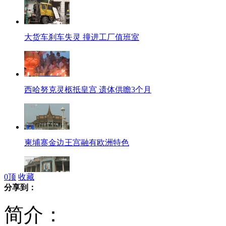
大货车刹车失灵 撞进工厂值班室
西哈努克灵柩抵皇宫 遗体供瞻3个月
柬埔寨金边王宫融有欧洲特色
0
顶
收藏
分享到：
金边王宫挂起西哈努克巨幅画像
简介：