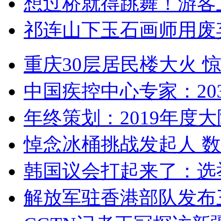
想过桥就得跳舞！游客
祁连山下玉石画师用废
重庆30层居民楼大火
中国疾控中心专家：203
年终策划：2019年度大陆
悼念冰桶挑战发起人 数百
韩国议会打起来了：选举
解放军驻香港部队发布三