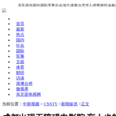
首页
|
滚动
|
国内
|
国际
|
军事
|
社会
|
地方
|
港澳
|
台湾
|
华人
|
侨网
|
财经
|
金融
|
首页
最新
热点
国内
社会
国际
军事
文娱
体育
财经
访谈
港澳台侨
微视界
东北亚电视网
当前位置：
中新视频
>
CNSTV
>
新闻纵览
>
正文