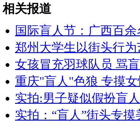
安徽一实载49人客车翻车
相关报道
国际盲人节：广西百余
走！跟着总书记去植树
郑州大学生以街头行为
女孩冒充羽球队员 骂
消防员救轻生者
花炮节热闹非凡
减压"枕头大战"
重庆"盲人"色狼 专摸
实拍:男子疑似假扮盲人
纽约上演“枕头大战”
实拍：“盲人”街头专摸
司机酒驾遇交警 急速倒车逃窜