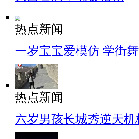
热点新闻
一岁宝宝爱模仿 学街
热点新闻
六岁男孩长城秀逆天机