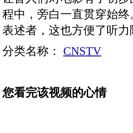
程中，旁白一直贯穿始终
山西运城恶犬咬伤多人 警民合力深夜将其击毙
表述者，这也方便了
女孩北京地铁殴打老人 痛下狠手拳打脚踢
分类名称：
CNSTV
无痛分娩是否安全 医生回应
外交部：反对强权政治霸凌主义
您看完该视频的心情
外交部：有关国家言论片面不公正