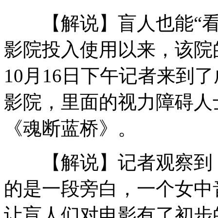
【解说】盲人也能“看
梁振英:港府将在内地中部增设办事处
影院投入使用以来，该院
10月16日下午记者来到
国台办:两岸互设办事机构十分必要
影院，里面的视力障碍人
《魂断蓝桥》。
杨毅谈谢长廷林中森访问大陆
【解说】记者观察到，
西哈努克灵柩抵达金边前往王宫
的是一段旁白，一个女中
梵高毕加索等大师7幅名画被盗
让盲人们对电影有了初步