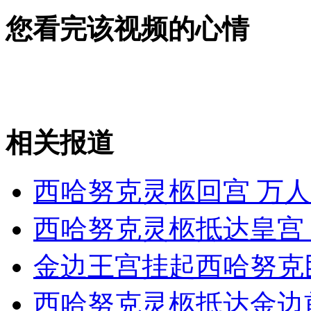
大货车刹车失灵 撞进工厂值班室
您看完该视频的心情
山西运城恶犬咬伤多人 警民合力深夜将其击毙
女孩北京地铁殴打老人 痛下狠手拳打脚踢
相关报道
无痛分娩是否安全 医生回应
西哈努克灵柩回宫 万
西哈努克灵柩抵达皇宫
外交部：反对强权政治霸凌主义
金边王宫挂起西哈努克
外交部：有关国家言论片面不公正
西哈努克灵柩抵达金边