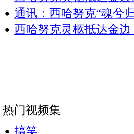
通讯：西哈努克“魂兮归
安徽一实载49人客车翻车
西哈努克灵柩抵达金边
走！跟着总书记去植树
消防员救轻生者
花炮节热闹非凡
减压"枕头大战"
纽约上演“枕头大战”
热门视频集
司机酒驾遇交警 急速倒车逃窜
搞笑