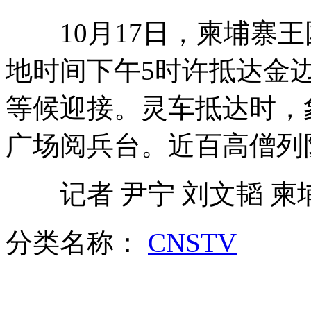
10月17日，柬埔寨王
安倍晋三参拜靖国神社
地时间下午5时许抵达金
等候迎接。灵车抵达时，
日媒:安倍参拜靖国神社争取保守选民
广场阅兵台。近百高僧列
盲人也能"看电影" 在成都变现实
记者 尹宁 刘文韬 柬
分类名称：
CNSTV
"长寿之乡"巴马吸引众多"候鸟老人"