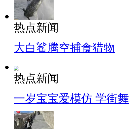
热点新闻
大白鲨腾空捕食猎物
热点新闻
一岁宝宝爱模仿 学街