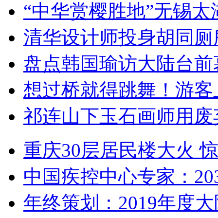
“中华赏樱胜地”无锡
清华设计师投身胡同厕
盘点韩国瑜访大陆台前
想过桥就得跳舞！游客
祁连山下玉石画师用废
重庆30层居民楼大火
中国疾控中心专家：203
年终策划：2019年度大陆