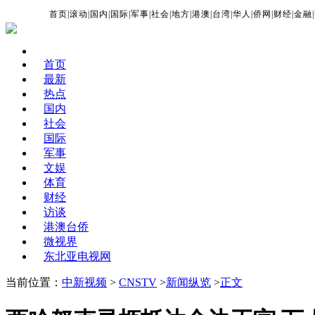
首页
|
滚动
|
国内
|
国际
|
军事
|
社会
|
地方
|
港澳
|
台湾
|
华人
|
侨网
|
财经
|
金融
|
首页
最新
热点
国内
社会
国际
军事
文娱
体育
财经
访谈
港澳台侨
微视界
东北亚电视网
当前位置：
中新视频
>
CNSTV
>
新闻纵览
>
正文