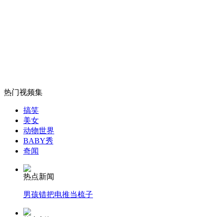
台湾护士性感模仿《江南style》
山西运城恶犬咬伤多人 警民合力深夜将其击毙
女孩北京地铁殴打老人 痛下狠手拳打脚踢
热门视频集
搞笑
美女
无痛分娩是否安全 医生回应
动物世界
BABY秀
奇闻
外交部：反对强权政治霸凌主义
热点新闻
外交部：有关国家言论片面不公正
男孩错把电推当梳子