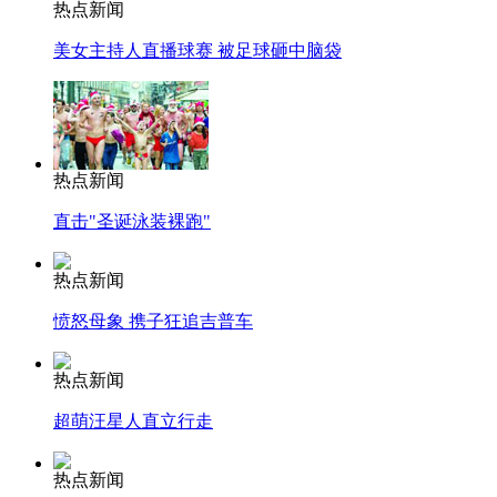
热点新闻
美女主持人直播球赛 被足球砸中脑袋
热点新闻
直击"圣诞泳装裸跑"
热点新闻
愤怒母象 携子狂追吉普车
热点新闻
超萌汪星人直立行走
热点新闻