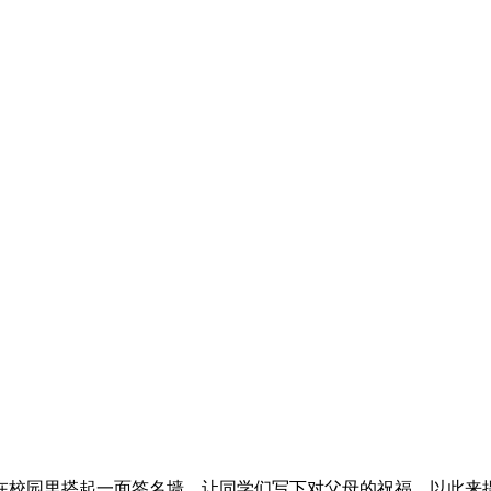
，在校园里搭起一面签名墙，让同学们写下对父母的祝福，以此来