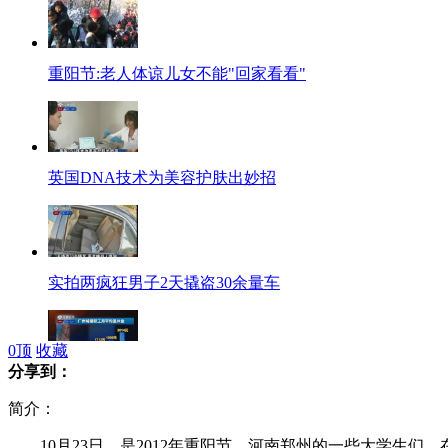
重阳节:老人体谅儿女不能"回家看看"
英国DNA技术为美容护肤出妙招
实拍两疯狂男子2天撬盗30余量车
0
顶
收藏
分享到：
记者调查：中国20年养老费超百万
简介：
10月23日，是2012年重阳节，河南郑州的一些大学生们