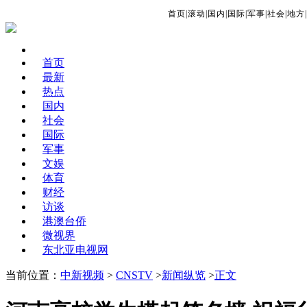
首页
|
滚动
|
国内
|
国际
|
军事
|
社会
|
地方
|
首页
最新
热点
国内
社会
国际
军事
文娱
体育
财经
访谈
港澳台侨
微视界
东北亚电视网
当前位置：
中新视频
>
CNSTV
>
新闻纵览
>
正文