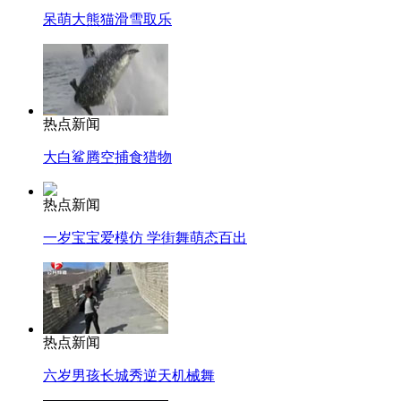
呆萌大熊猫滑雪取乐
热点新闻
大白鲨腾空捕食猎物
热点新闻
一岁宝宝爱模仿 学街舞萌态百出
热点新闻
六岁男孩长城秀逆天机械舞