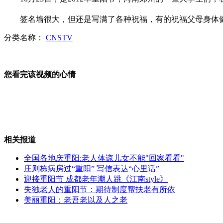
签名墙很大，但还是写满了各种祝福，有的祝福父母身体健
男子拖欠房租 出差时公司被搬空
分类名称：
CNSTV
轿车行进中突然起火 车主惊险逃生
您看完该视频的心情
公交车因闯红灯被公交司机拦下
相关报道
全国各地庆重阳:老人体谅儿女不能"回家看看"
庄则栋病房过“重阳” 写信表达“心里话”
美国"高跟鞋"赛跑吁关注乳腺癌
迎接重阳节 成都老年潮人跳《江南style》
失独老人的重阳节：期待制度帮扶老有所依
美丽重阳：老吾老以及人之老