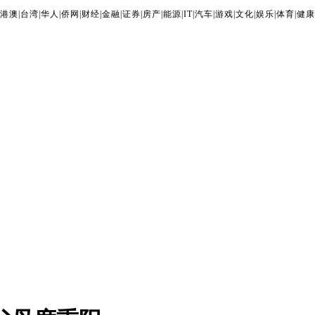
港澳
|
台湾
|
华人
|
侨网
|
财经
|
金融
|
证券
|
房产
|
能源
|
IT
|
汽车
|
游戏
|
文化
|
娱乐
|
体育
|
健康