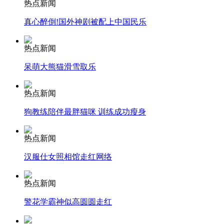
热点新闻
真心醉倒!国外神剧被配上中国民乐
安徽一实载49人客车翻车
热点新闻
呆萌大熊猫滑雪取乐
走！跟着总书记去植树
热点新闻
狗教练陪伴最胖猫咪 训练成功瘦身
消防员救轻生者
花炮节热闹非凡
减压"枕头大战"
热点新闻
汉服仕女照相馆走红网络
纽约上演“枕头大战”
热点新闻
警花学霸神似高圆圆走红
司机酒驾遇交警 急速倒车逃窜