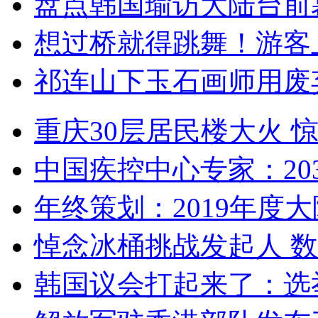
盘点韩国瑜访大陆台前
想过桥就得跳舞！游客
祁连山下玉石画师用废
重庆30层居民楼大火
中国疾控中心专家：203
年终策划：2019年度大陆
悼念冰桶挑战发起人 数百
韩国议会打起来了：选举