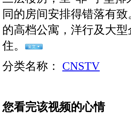
外交部：反对强权政治霸凌主义
同的房间安排得错落有致
外交部：有关国家言论片面不公正
的高档公寓，洋行及大型
住。
安徽一实载49人客车翻车
分类名称：
CNSTV
走！跟着总书记去植树
您看完该视频的心情
消防员救轻生者
花炮节热闹非凡
减压"枕头大战"