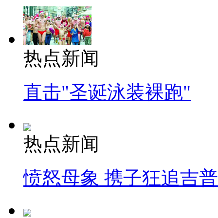
热点新闻
直击"圣诞泳装裸跑"
热点新闻
愤怒母象 携子狂追吉