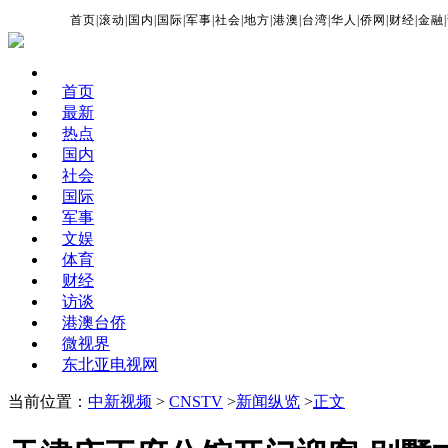
首页
|
滚动
|
国内
|
国际
|
军事
|
社会
|
地方
|
港澳
|
台湾
|
华人
|
侨网
|
财经
|
金融
|
首页
最新
热点
国内
社会
国际
军事
文娱
体育
财经
访谈
港澳台侨
微视界
东北亚电视网
当前位置：
中新视频
>
CNSTV
>
新闻纵览
>
正文