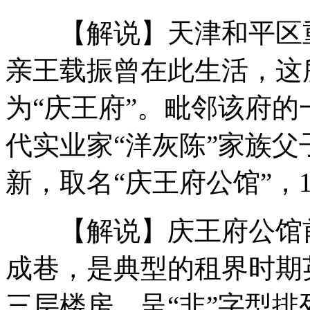
物理老师手按菜刀做俯卧撑红遍网络
【解说】天津和平区重
风水师称莫言旧居是宝地被批马后炮
亲王载振曾在此生活，这
元芳扮演者澄清大热台词:剧中无此句
为“庆王府”。毗邻该府
代实业家“洋灰陈”家族
山西运城恶犬咬伤多人 警民合力深夜将其击毙
新，取名“庆王府公馆”，
女孩北京地铁殴打老人 痛下狠手拳打脚踢
【解说】庆王府公馆前身
成巷，是典型的租界时期
无痛分娩是否安全 医生回应
三层楼房，呈“非”字型