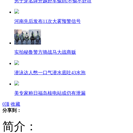
男子穿名牌开越野车偷鸡:不偷不舒坦
河南先后发布11次大雾预警信号
实拍秘鲁警方骑战马大战商贩
潜泳达人憋一口气潜水底吐43水泡
美专家称日福岛核电站或仍有泄漏
0
顶
收藏
分享到：
泰式美容新疗法 "打耳光"可除皱
简介：