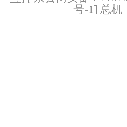
号-1
] 总机：