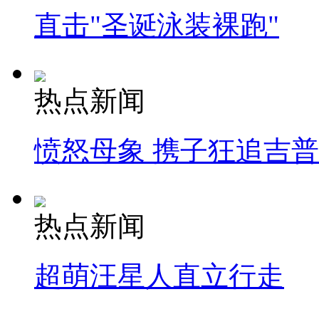
直击"圣诞泳装裸跑"
热点新闻
愤怒母象 携子狂追吉
热点新闻
超萌汪星人直立行走