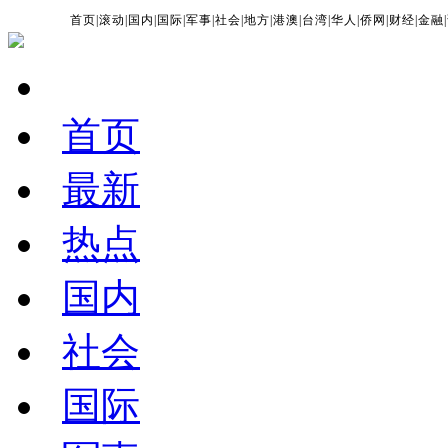
首页
|
滚动
|
国内
|
国际
|
军事
|
社会
|
地方
|
港澳
|
台湾
|
华人
|
侨网
|
财经
|
金融
|
首页
最新
热点
国内
社会
国际