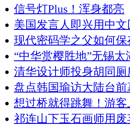
信号灯Plus！浑身都亮
美国发言人即兴用中文
现代密码学之父如何保
“中华赏樱胜地”无锡
清华设计师投身胡同厕
盘点韩国瑜访大陆台前
想过桥就得跳舞！游客
祁连山下玉石画师用废