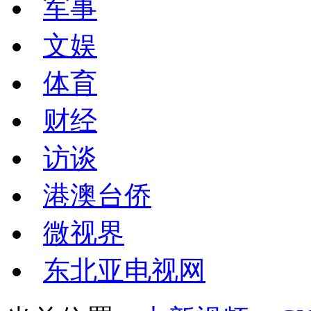
军事
文娱
体育
财经
访谈
港澳台侨
微视界
东北亚电视网