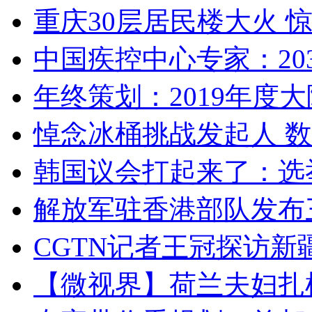
重庆30层居民楼大火
中国疾控中心专家：203
年终策划：2019年度大陆
悼念冰桶挑战发起人 数百
韩国议会打起来了：选举
解放军驻香港部队发布三
CGTN记者王冠探访新疆
【微视界】荷兰夫妇扎根青