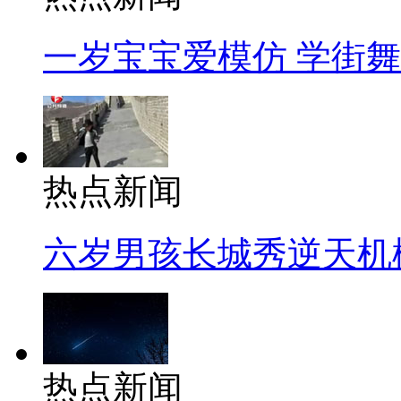
一岁宝宝爱模仿 学街
热点新闻
六岁男孩长城秀逆天机
热点新闻