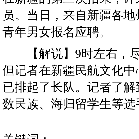
山西运城恶犬咬伤多人 警民合力深夜将其击毙
员。当日，来自新疆各地州
青年男女报名应聘。
女孩北京地铁殴打老人 痛下狠手拳打脚踢
【解说】9时左右，尽
无痛分娩是否安全 医生回应
但记者在新疆民航文化中
外交部：反对强权政治霸凌主义
已排起了长队。记者了解
数民族、海归留学生等选
外交部：有关国家言论片面不公正
安徽一实载49人客车翻车