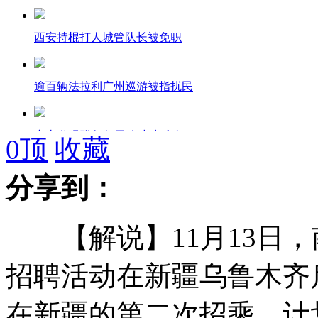
西安持棍打人城管队长被免职
逾百辆法拉利广州巡游被指扰民
唐山发现群鸟鸟尸 有中毒迹象
0
顶
收藏
分享到：
50元直飞吉隆坡 亚航登录上海
【解说】11月13日，南
快速全基因组测序帮助抑制超级细菌传播
招聘活动在新疆乌鲁木齐
韩国将再次试射“罗老”号火箭
在新疆的第二次招乘，计