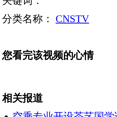
关键词：
分类名称：
CNSTV
走！跟着总书记去植树
消防员救轻生者
花炮节热闹非凡
减压"枕头大战"
您看完该视频的心情
纽约上演“枕头大战”
司机酒驾遇交警 急速倒车逃窜
相关报道
空乘专业开设茶艺国学