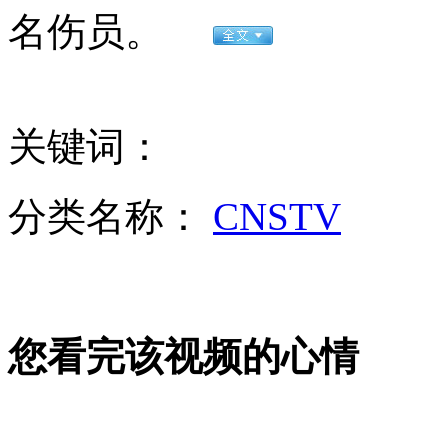
名伤员。
女孩北京地铁殴打老人 痛下狠手拳打脚踢
无痛分娩是否安全 医生回应
关键词：
外交部：反对强权政治霸凌主义
分类名称：
CNSTV
外交部：有关国家言论片面不公正
您看完该视频的心情
安徽一实载49人客车翻车