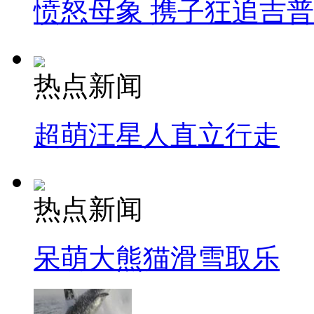
愤怒母象 携子狂追吉
热点新闻
超萌汪星人直立行走
热点新闻
呆萌大熊猫滑雪取乐