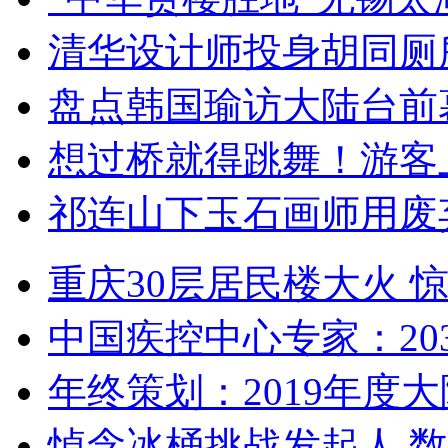
清华设计师投身胡同厕
盘点韩国瑜访大陆台前
想过桥就得跳舞！游客
祁连山下玉石画师用废
重庆30层居民楼大火
中国疾控中心专家：203
年终策划：2019年度大陆
悼念冰桶挑战发起人 数百