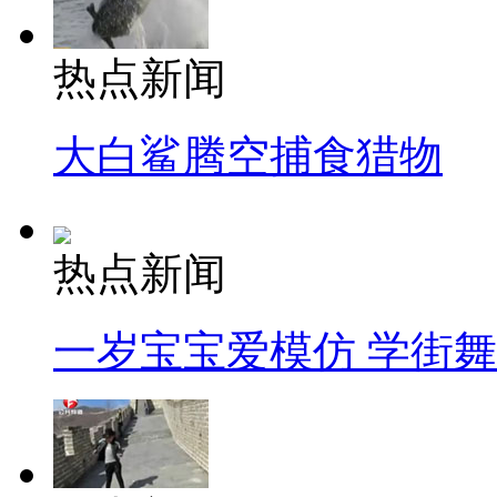
热点新闻
大白鲨腾空捕食猎物
热点新闻
一岁宝宝爱模仿 学街