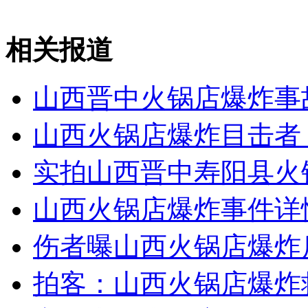
走！跟着总书记去植树
相关报道
消防员救轻生者
花炮节热闹非凡
减压"枕头大战"
山西晋中火锅店爆炸事
山西火锅店爆炸目击者
纽约上演“枕头大战”
实拍山西晋中寿阳县火
司机酒驾遇交警 急速倒车逃窜
山西火锅店爆炸事件详情
伤者曝山西火锅店爆炸
拍客：山西火锅店爆炸救