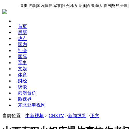
首页
|
滚动
|
国内
|
国际
|
军事
|
社会
|
地方
|
港澳
|
台湾
|
华人
|
侨网
|
财经
|
金融
|
首页
最新
热点
国内
社会
国际
军事
文娱
体育
财经
访谈
港澳台侨
微视界
东北亚电视网
当前位置：
中新视频
>
CNSTV
>
新闻纵览
>
正文