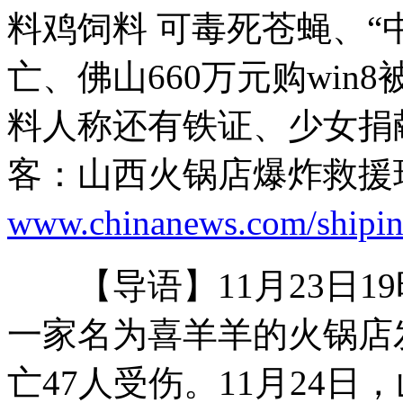
最高检：按程序办理李庄等人信访材料
料鸡饲料 可毒死苍蝇、“
亡、佛山660万元购win
山西火锅店爆炸目击者：玻璃瞬间震碎
料人称还有铁证、少女捐
客：山西火锅店爆炸救援
“痴父”寻女18载 苦守老屋等待
www.chinanews.com/shipin
【导语】11月23日19
播客：拜金女高唱《要嫁就嫁有钱郎》
一家名为喜羊羊的火锅店
山西运城恶犬咬伤多人 警民合力深夜将其击毙
亡47人受伤。11月24日