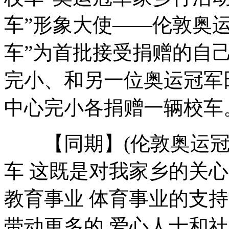
车”形象大使——伦敦奥
车”为首批接受捐赠的自
河南航模老人变废为宝追寻"飞天梦"
完小、和另一位奥运冠军
中心完小各捐赠一辆校车
北京火锅店多用管道燃气电磁炉
【同期】(伦敦奥运冠军
专家解码首列高寒高铁列车防寒设计
车 这既是对我家乡的关心
山西运城恶犬咬伤多人 警民合力深夜将其击毙
教育事业 体育事业的支
带动更多的 爱心人士和