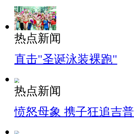
热点新闻
直击"圣诞泳装裸跑"
热点新闻
愤怒母象 携子狂追吉