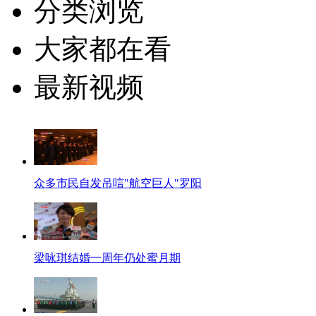
分类浏览
大家都在看
最新视频
众多市民自发吊唁"航空巨人"罗阳
梁咏琪结婚一周年仍处蜜月期