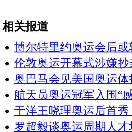
走！跟着总书记去植树
消防员救轻生者
花炮节热闹非凡
减压"枕头大战"
相关报道
博尔特里约奥运会后或
纽约上演“枕头大战”
伦敦奥运开幕式涉嫌抄
司机酒驾遇交警 急速倒车逃窜
奥巴马会见美国奥运体
航天员奥运冠军入围“
于洋王晓理奥运后首秀
罗超毅谈奥运周期人才