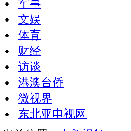
军事
文娱
体育
财经
访谈
港澳台侨
微视界
东北亚电视网