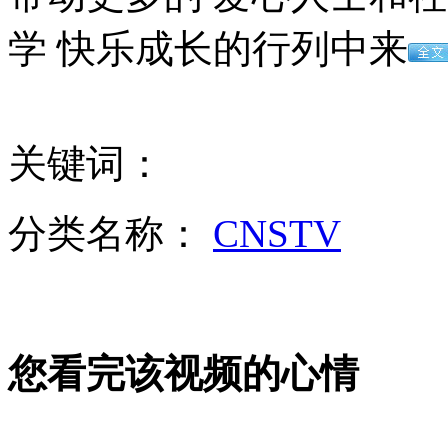
女孩北京地铁殴打老人 痛下狠手拳打脚踢
学 快乐成长的行列中来
无痛分娩是否安全 医生回应
关键词：
外交部：反对强权政治霸凌主义
分类名称：
CNSTV
外交部：有关国家言论片面不公正
安徽一实载49人客车翻车
您看完该视频的心情