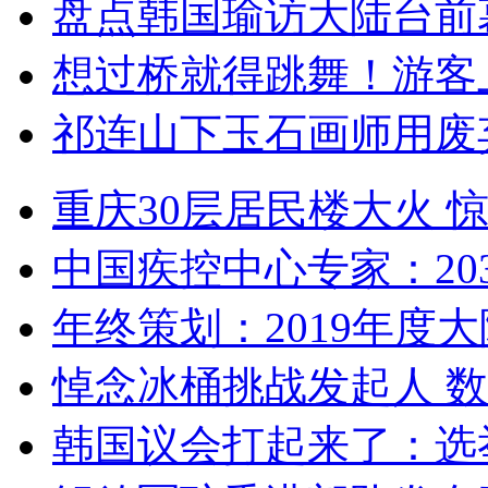
盘点韩国瑜访大陆台前
想过桥就得跳舞！游客
祁连山下玉石画师用废
重庆30层居民楼大火
中国疾控中心专家：203
年终策划：2019年度大陆
悼念冰桶挑战发起人 数百
韩国议会打起来了：选举