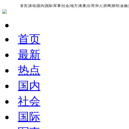
首页
|
滚动
|
国内
|
国际
|
军事
|
社会
|
地方
|
港澳
|
台湾
|
华人
|
侨网
|
财经
|
金融
|
首页
最新
热点
国内
社会
国际