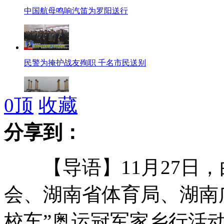
中国航母鸣响汽笛为罗阳送行
民警为掩护战友殉职 千名市民送别
0
顶
收藏
贫困县斥资百万建"香烟"门
分享到：
【导语】11月27日，
大楼爆破不告知 居民当地震很恐慌
会、湖南省体育局、湖南
校车”奥运冠军家乡行活
女教师艳照网上疯传被开除