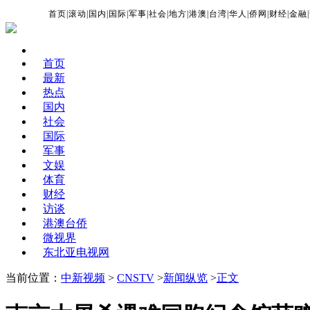
首页
|
滚动
|
国内
|
国际
|
军事
|
社会
|
地方
|
港澳
|
台湾
|
华人
|
侨网
|
财经
|
金融
|
首页
最新
热点
国内
社会
国际
军事
文娱
体育
财经
访谈
港澳台侨
微视界
东北亚电视网
当前位置：
中新视频
>
CNSTV
>
新闻纵览
>
正文