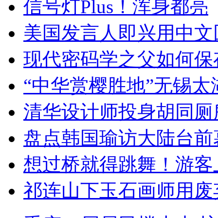
信号灯Plus！浑身都亮
美国发言人即兴用中文
现代密码学之父如何保
“中华赏樱胜地”无锡
清华设计师投身胡同厕
盘点韩国瑜访大陆台前
想过桥就得跳舞！游客
祁连山下玉石画师用废