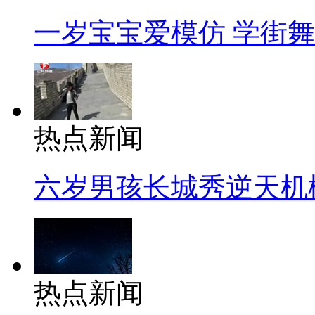
一岁宝宝爱模仿 学街
热点新闻
六岁男孩长城秀逆天机
热点新闻