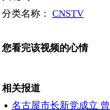
实拍:大胆男子深夜改装取款机
分类名称：
CNSTV
山西运城恶犬咬伤多人 警民合力深夜将其击毙
您看完该视频的心情
女孩北京地铁殴打老人 痛下狠手拳打脚踢
无痛分娩是否安全 医生回应
外交部：反对强权政治霸凌主义
相关报道
外交部：有关国家言论片面不公正
名古屋市长新党成立 