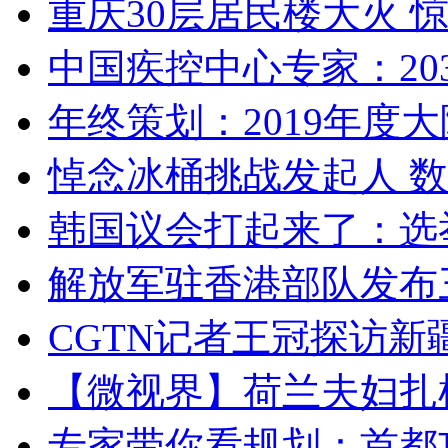
重庆30层居民楼大火
中国疾控中心专家：203
年终策划：2019年度大陆
悼念冰桶挑战发起人 数百
韩国议会打起来了：选举
解放军驻香港部队发布三
CGTN记者王冠探访新疆
【微视界】荷兰夫妇扎根青
专家带你看规划：首都功