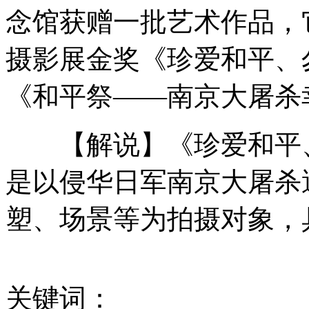
念馆获赠一批艺术作品，它
专家：运7预警机上"辽宁舰"难度大
摄影展金奖《珍爱和平、
《和平祭——南京大屠杀
专家称"扫描鹰"可能坠海后被伊朗获得
【解说】《珍爱和平、
是以侵华日军南京大屠杀
美通过涉钓鱼岛法案 或为介入钓鱼岛埋伏笔
塑、场景等为拍摄对象，
伊朗东部地震 已致6人死亡
关键词：