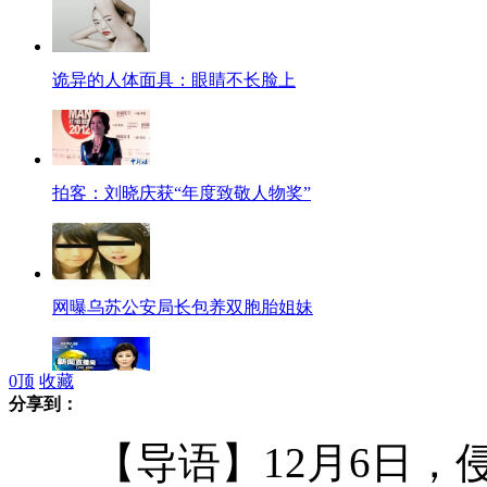
诡异的人体面具：眼睛不长脸上
拍客：刘晓庆获“年度致敬人物奖”
网曝乌苏公安局长包养双胞胎姐妹
0
顶
收藏
分享到：
波兰前总统空难专机残骸运抵波兰
【导语】12月6日，侵