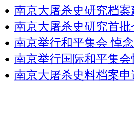
南京大屠杀史研究档案
安徽一实载49人客车翻车
南京大屠杀史研究首批
南京举行和平集会 悼
走！跟着总书记去植树
南京举行国际和平集会
消防员救轻生者
花炮节热闹非凡
减压"枕头大战"
南京大屠杀史料档案申
纽约上演“枕头大战”
司机酒驾遇交警 急速倒车逃窜