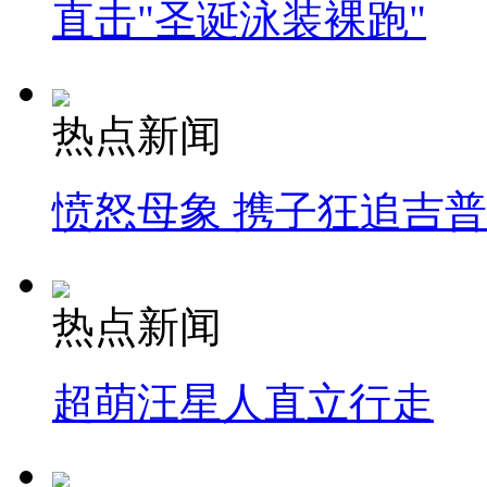
直击"圣诞泳装裸跑"
热点新闻
愤怒母象 携子狂追吉
热点新闻
超萌汪星人直立行走