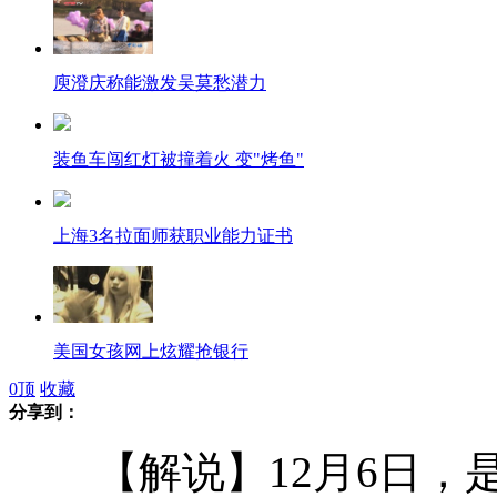
庾澄庆称能激发吴莫愁潜力
装鱼车闯红灯被撞着火 变"烤鱼"
上海3名拉面师获职业能力证书
美国女孩网上炫耀抢银行
0
顶
收藏
分享到：
农民工地铁呕吐 主动擦地感动网友
【解说】12月6日，是云