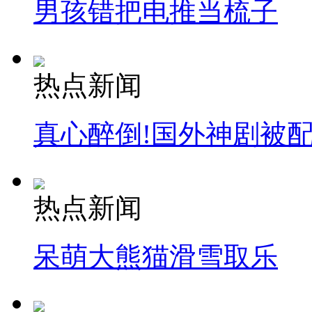
男孩错把电推当梳子
热点新闻
真心醉倒!国外神剧被
热点新闻
呆萌大熊猫滑雪取乐