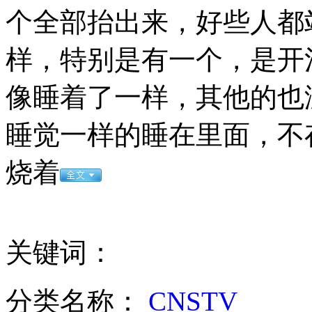
无痛分娩是否安全 医生回应
个全部抬出来，好些人都
样，特别是有一个，是开
外交部：反对强权政治霸凌主义
像睡着了一样，其他的也
外交部：有关国家言论片面不公正
睡觉一样的睡在里面，不
烧着
安徽一实载49人客车翻车
关键词：
走！跟着总书记去植树
分类名称：
CNSTV
消防员救轻生者
花炮节热闹非凡
减压"枕头大战"