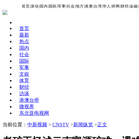
首页
|
滚动
|
国内
|
国际
|
军事
|
社会
|
地方
|
港澳
|
台湾
|
华人
|
侨网
|
财经
|
金融
|
首页
最新
热点
国内
社会
国际
军事
文娱
体育
财经
访谈
港澳台侨
微视界
东北亚电视网
当前位置：
中新视频
>
CNSTV
>
新闻纵览
>
正文