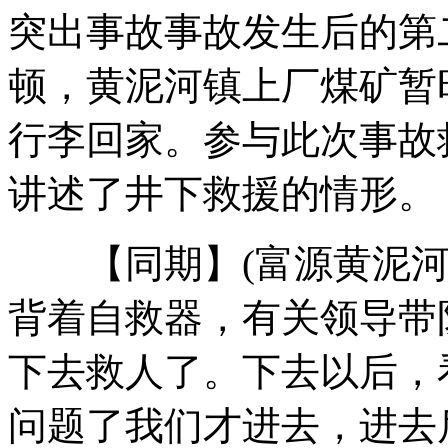
主持人冒充英女王学狗叫套凯特消息
突出事故事故发生后的第
顿，黄泥河镇上厂煤矿暂
车主违章被处罚 路人乘机偷手机
行李回家。参与此次事故
男子抢劫隔壁银行 背赃款回家
讲述了井下救援的情形。
小学生宿舍身亡疑用红领巾自缢
【同期】(富源黄泥河镇
山西运城恶犬咬伤多人 警民合力深夜将其击毙
背着自救器，有关领导带
下去救人了。下去以后，
女孩北京地铁殴打老人 痛下狠手拳打脚踢
问题了我们才进去，进去