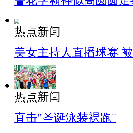
警花学霸神似高圆圆走
热点新闻
美女主持人直播球赛 
热点新闻
直击"圣诞泳装裸跑"