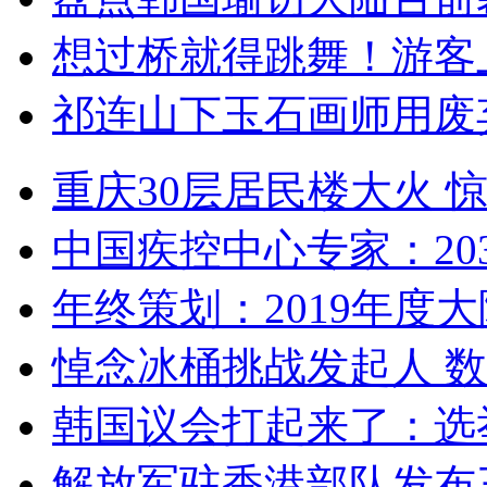
想过桥就得跳舞！游客
祁连山下玉石画师用废
重庆30层居民楼大火
中国疾控中心专家：203
年终策划：2019年度大陆
悼念冰桶挑战发起人 数百
韩国议会打起来了：选举
解放军驻香港部队发布三