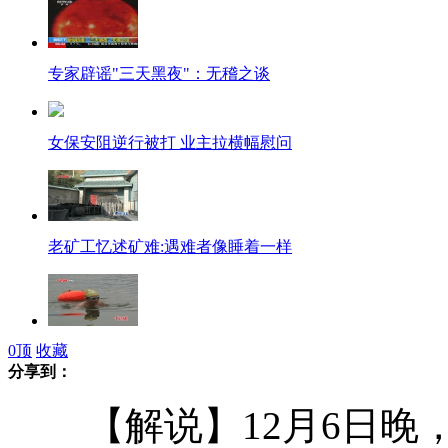
专家辟谣"三天黑夜"：无稽之谈
女保安阻逆行被打 业主拉横幅慰问
老矿工忆述矿难:遇难者像睡着一样
0
顶
收藏
重庆"牛"老师游泳上下班爆红网络
分享到：
【解说】12月6日晚，