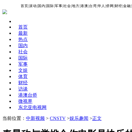
首页
|
滚动
|
国内
|
国际
|
军事
|
社会
|
地方
|
港澳
|
台湾
|
华人
|
侨网
|
财经
|
金融
|
首页
最新
热点
国内
社会
国际
军事
文娱
体育
财经
访谈
港澳台侨
微视界
东北亚电视网
当前位置：
中新视频
>
CNSTV
>
娱乐趣闻
>
正文