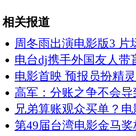
走！跟着总书记去植树
相关报道
消防员救轻生者
花炮节热闹非凡
减压"枕头大战"
周冬雨出演电影版3 片
电台dj携手外国友人带
纽约上演“枕头大战”
电影首映 预报员扮精
司机酒驾遇交警 急速倒车逃窜
高军：分账之争不会导
兄弟算账观众买单？电
第49届台湾电影金马