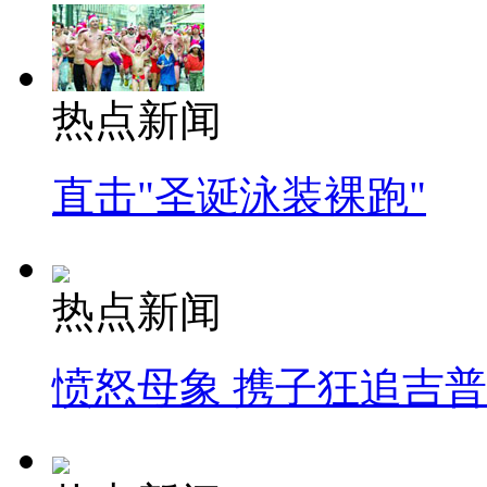
热点新闻
直击"圣诞泳装裸跑"
热点新闻
愤怒母象 携子狂追吉