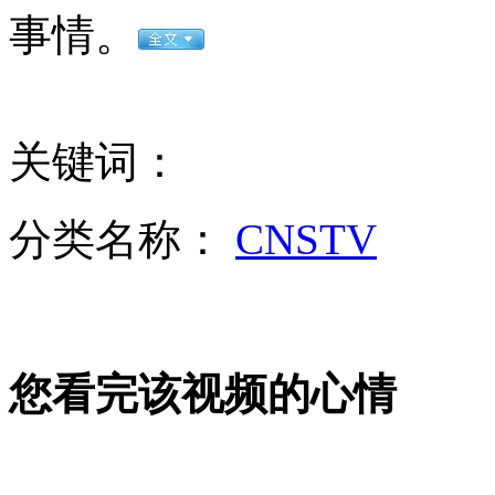
事情。
女孩北京地铁殴打老人 痛下狠手拳打脚踢
无痛分娩是否安全 医生回应
关键词：
外交部：反对强权政治霸凌主义
分类名称：
CNSTV
外交部：有关国家言论片面不公正
您看完该视频的心情
安徽一实载49人客车翻车