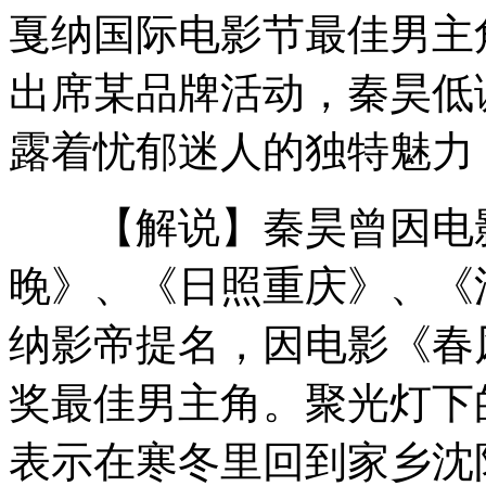
庾澄庆称能激发吴莫愁潜力
戛纳国际电影节最佳男主
出席某品牌活动，秦昊低
装鱼车闯红灯被撞着火 变"烤鱼"
露着忧郁迷人的独特魅力
醉酒男因投币不找零暴打公交司机
【解说】秦昊曾因电影
上海3名拉面师获职业能力证书
晚》、《日照重庆》、《
纳影帝提名，因电影《春
美国女孩网上炫耀抢银行
奖最佳男主角。聚光灯下
山西运城恶犬咬伤多人 警民合力深夜将其击毙
表示在寒冬里回到家乡沈