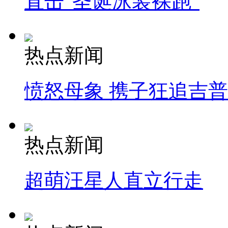
直击"圣诞泳装裸跑"
热点新闻
愤怒母象 携子狂追吉
热点新闻
超萌汪星人直立行走