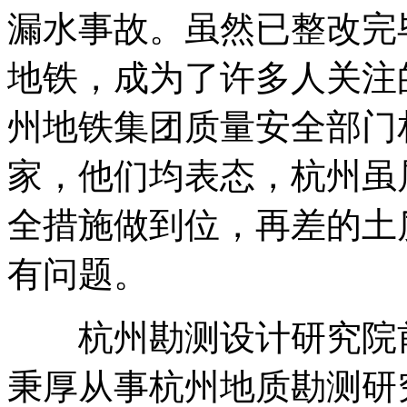
漏水事故。虽然已整改完
电话诈骗移植现实生活 "猜猜我是谁"专骗老人
地铁，成为了许多人关注
州地铁集团质量安全部门
航拍大雪覆盖的锡林郭勒草原
家，他们均表态，杭州虽
全措施做到位，再差的土
北京曾标价2000万"天价"小产权房被拆除
有问题。
北京地铁新线可瞬间变防核避难所
杭州勘测设计研究院前
秉厚从事杭州地质勘测研