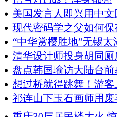
美国发言人即兴用中文
现代密码学之父如何保
“中华赏樱胜地”无锡
清华设计师投身胡同厕
盘点韩国瑜访大陆台前
想过桥就得跳舞！游客
祁连山下玉石画师用废
重庆30层居民楼大火