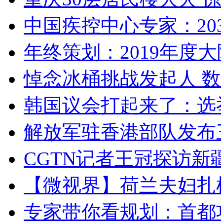
中国疾控中心专家：203
年终策划：2019年度大陆
悼念冰桶挑战发起人 数百
韩国议会打起来了：选举
解放军驻香港部队发布三
CGTN记者王冠探访新疆
【微视界】荷兰夫妇扎根青
专家带你看规划：首都功