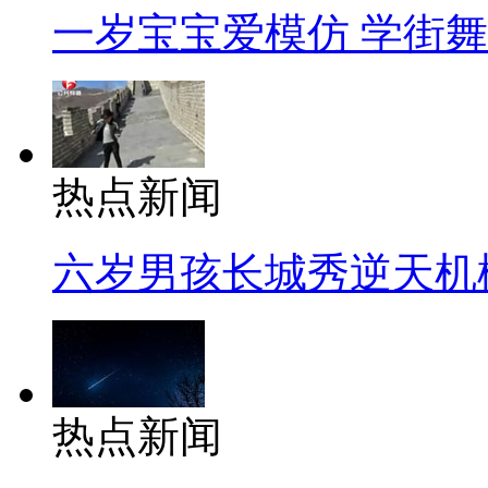
一岁宝宝爱模仿 学街
热点新闻
六岁男孩长城秀逆天机
热点新闻