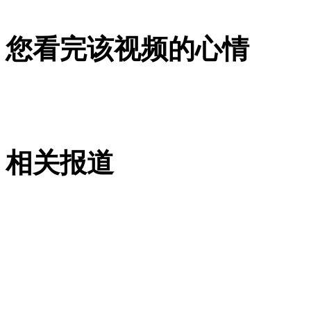
安徽一实载49人客车翻车
您看完该视频的心情
走！跟着总书记去植树
相关报道
消防员救轻生者
花炮节热闹非凡
减压"枕头大战"
纽约上演“枕头大战”
司机酒驾遇交警 急速倒车逃窜