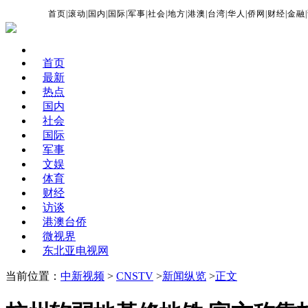
首页
|
滚动
|
国内
|
国际
|
军事
|
社会
|
地方
|
港澳
|
台湾
|
华人
|
侨网
|
财经
|
金融
|
首页
最新
热点
国内
社会
国际
军事
文娱
体育
财经
访谈
港澳台侨
微视界
东北亚电视网
当前位置：
中新视频
>
CNSTV
>
新闻纵览
>
正文