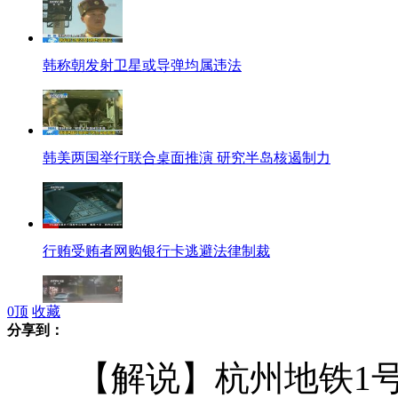
韩称朝发射卫星或导弹均属违法
韩美两国举行联合桌面推演 研究半岛核遏制力
行贿受贿者网购银行卡逃避法律制裁
0
顶
收藏
分享到：
实拍阿根廷首都遭暴雨轿车没入水中
【解说】杭州地铁1号