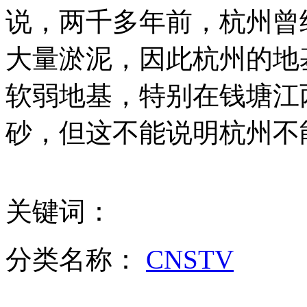
拍客：男子当街猛扑向行驶中车头
说，两千多年前，杭州曾
大量淤泥，因此杭州的地
山西运城恶犬咬伤多人 警民合力深夜将其击毙
软弱地基，特别在钱塘江两
砂，但这不能说明杭州不
女孩北京地铁殴打老人 痛下狠手拳打脚踢
无痛分娩是否安全 医生回应
关键词：
外交部：反对强权政治霸凌主义
分类名称：
CNSTV
外交部：有关国家言论片面不公正