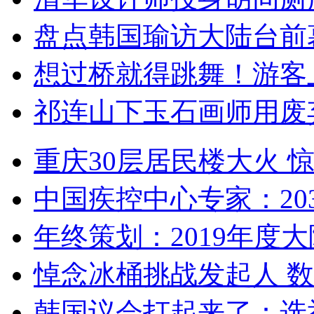
盘点韩国瑜访大陆台前
想过桥就得跳舞！游客
祁连山下玉石画师用废
重庆30层居民楼大火
中国疾控中心专家：203
年终策划：2019年度大陆
悼念冰桶挑战发起人 数百
韩国议会打起来了：选举