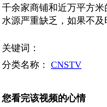
无痛分娩是否安全 医生回应
千余家商铺和近万平方米
水源严重缺乏，如果不及
外交部：反对强权政治霸凌主义
外交部：有关国家言论片面不公正
关键词：
安徽一实载49人客车翻车
分类名称：
CNSTV
走！跟着总书记去植树
您看完该视频的心情
消防员救轻生者
花炮节热闹非凡
减压"枕头大战"