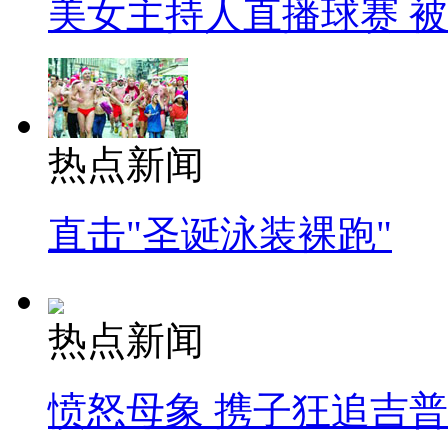
美女主持人直播球赛 
热点新闻
直击"圣诞泳装裸跑"
热点新闻
愤怒母象 携子狂追吉