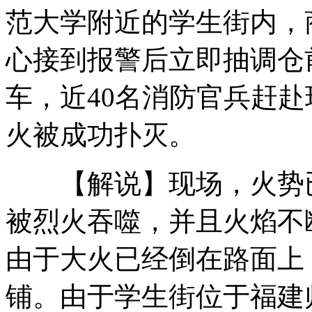
中企最大海外收购:中海油吞加企
范大学附近的学生街内，
心接到报警后立即抽调仓
莫言:因多收一毛钱让母亲泪流满面
车，近40名消防官兵赶
美辉瑞实验室丢失价值70万美元金粉
火被成功扑灭。
"刻章救妻"男子退还全部赃款获缓刑
【解说】现场，火势已
山西运城恶犬咬伤多人 警民合力深夜将其击毙
被烈火吞噬，并且火焰不
由于大火已经倒在路面上
女孩北京地铁殴打老人 痛下狠手拳打脚踢
铺。由于学生街位于福建