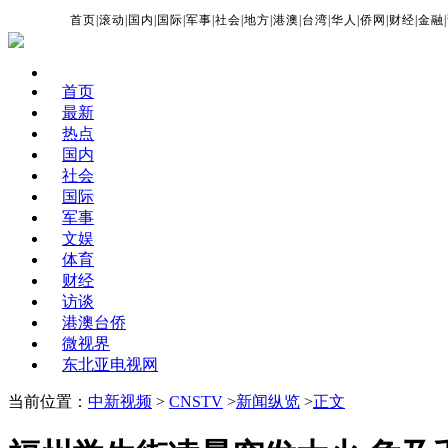
首页
|
滚动
|
国内
|
国际
|
军事
|
社会
|
地方
|
港澳
|
台湾
|
华人
|
侨网
|
财经
|
金融
|
首页
最新
热点
国内
社会
国际
军事
文娱
体育
财经
访谈
港澳台侨
微视界
东北亚电视网
当前位置：
中新视频
>
CNSTV
>
新闻纵览
>
正文