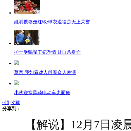
姚明携妻走红毯:球衣退役是无上荣誉
护士受骗曝王妃孕情 疑自杀身亡
莫言:我如看戏人般看众人表演
小伙迎寒风骑电动车患面瘫
0
顶
收藏
分享到：
管理员为防"蹭公厕"挂出警示牌
【解说】12月7日凌晨