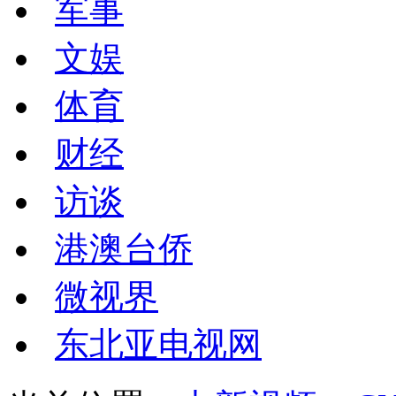
军事
文娱
体育
财经
访谈
港澳台侨
微视界
东北亚电视网