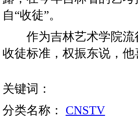
自“收徒”。
实拍坦克驾驶员雪地训练处理打滑
作为吉林艺术学院流行
收徒标准，权振东说，他
美枪击案死难儿童身上均被枪击多次
杭州救人司机获奖十万 捐献用于困难儿童救助
关键词：
山西运城恶犬咬伤多人 警民合力深夜将其击毙
分类名称：
CNSTV
女孩北京地铁殴打老人 痛下狠手拳打脚踢