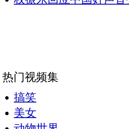
消防员救轻生者
花炮节热闹非凡
减压"枕头大战"
纽约上演“枕头大战”
司机酒驾遇交警 急速倒车逃窜
热门视频集
搞笑
美女
动物世界