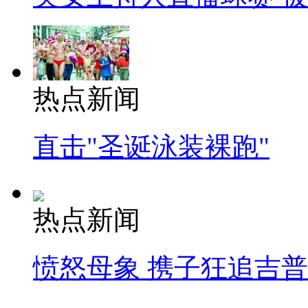
热点新闻
直击"圣诞泳装裸跑"
热点新闻
愤怒母象 携子狂追吉