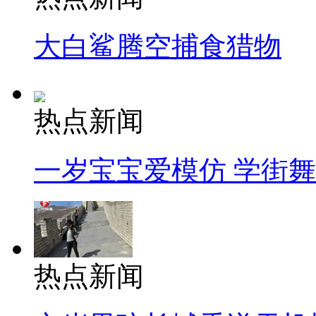
大白鲨腾空捕食猎物
热点新闻
一岁宝宝爱模仿 学街
热点新闻