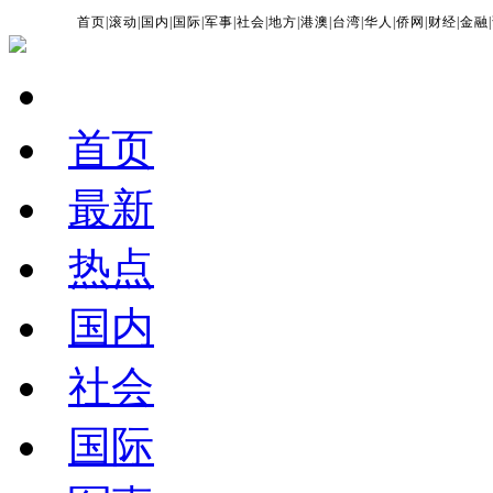
首页
|
滚动
|
国内
|
国际
|
军事
|
社会
|
地方
|
港澳
|
台湾
|
华人
|
侨网
|
财经
|
金融
|
首页
最新
热点
国内
社会
国际