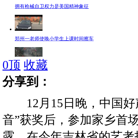
拥有枪械自卫权力是美国精神象征
郑州一老师使唤小学生上课时间擦车
0
顶
收藏
浙江一栋五层居民楼发生垮塌
分享到：
叶诗文200米混合泳逆转夺冠
12月15日晚，中国好
音”获奖后，参加家乡首
媒体播放美小学枪击案报警录音
露，在今年吉林省的艺考