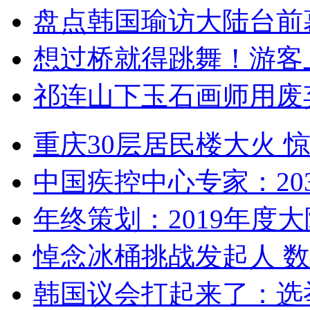
盘点韩国瑜访大陆台前
想过桥就得跳舞！游客
祁连山下玉石画师用废
重庆30层居民楼大火
中国疾控中心专家：203
年终策划：2019年度大陆
悼念冰桶挑战发起人 数百
韩国议会打起来了：选举