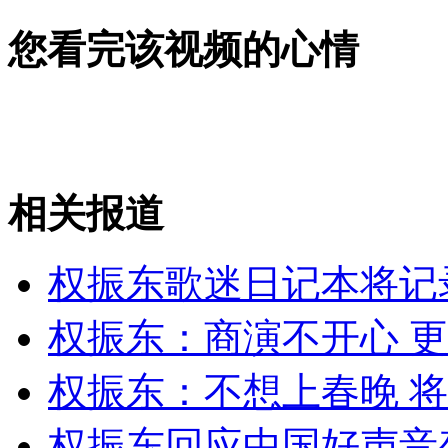
您看完该视频的心情
无痛分娩是否安全 医生回应
外交部：反对强权政治霸凌主义
外交部：有关国家言论片面不公正
相关报道
权振东歌迷日记本将记
安徽一实载49人客车翻车
权振东：商演不开心 
权振东：不想上春晚 
走！跟着总书记去植树
权振东回应中国好声音