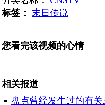
分类名称：
CNSTV
标签：
末日传说
韩朝野两党均打出经济民主化口号
山西运城恶犬咬伤多人 警民合力深夜将其击毙
您看完该视频的心情
女孩北京地铁殴打老人 痛下狠手拳打脚踢
无痛分娩是否安全 医生回应
相关报道
外交部：反对强权政治霸凌主义
盘点曾经发生过的有关