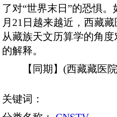
了对“世界末日”的恐惧。如
月21日越来越近，西藏
安倍与奥巴马今晨通话
从藏族天文历算学的角度
的解释。
收购速生鸡的六和集团平度公司停业接受检查
【同期】(西藏藏医院天
百胜物流遭调查 抽检肯德基部分产品
关键词：
韩国大选在即 选情依然胶着