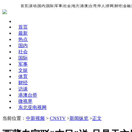
首页
|
滚动
|
国内
|
国际
|
军事
|
社会
|
地方
|
港澳
|
台湾
|
华人
|
侨网
|
财经
|
金融
|
首页
最新
热点
国内
社会
国际
军事
文娱
体育
财经
访谈
港澳台侨
微视界
东北亚电视网
当前位置：
中新视频
>
CNSTV
>
新闻纵览
>
正文