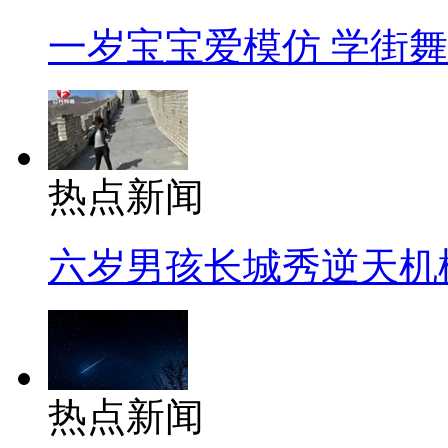
一岁宝宝爱模仿 学街
热点新闻
六岁男孩长城秀逆天机
热点新闻