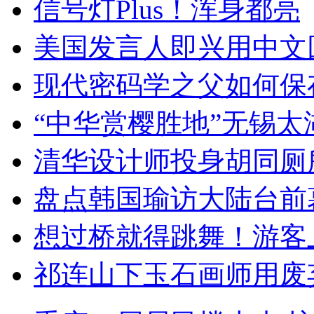
信号灯Plus！浑身都亮
美国发言人即兴用中文
现代密码学之父如何保
“中华赏樱胜地”无锡
清华设计师投身胡同厕
盘点韩国瑜访大陆台前
想过桥就得跳舞！游客
祁连山下玉石画师用废