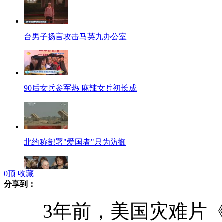
台男子扬言攻击马英九办公室
90后女兵参军热 麻辣女兵初长成
北约称部署"爱国者"只为防御
0
顶
收藏
分享到：
美国共和党和保守派对控枪"三缄其口"
3年前，美国灾难片《2