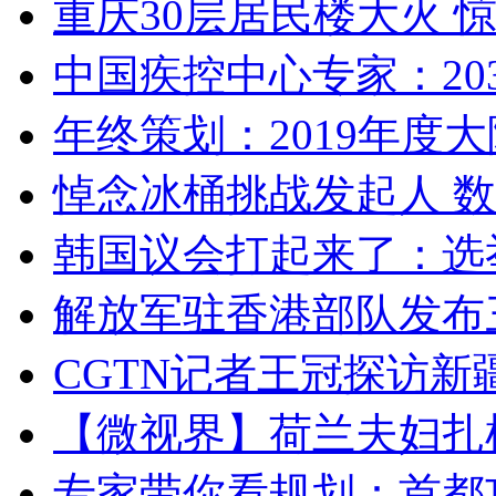
重庆30层居民楼大火
中国疾控中心专家：203
年终策划：2019年度大陆
悼念冰桶挑战发起人 数百
韩国议会打起来了：选举
解放军驻香港部队发布三
CGTN记者王冠探访新疆
【微视界】荷兰夫妇扎根青
专家带你看规划：首都功