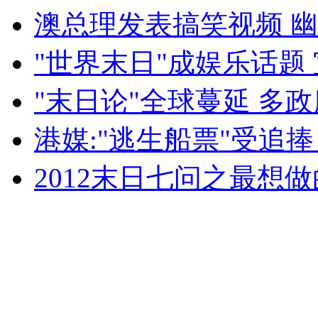
外交部：有关国家言论片面不公正
澳总理发表搞笑视频 幽
"世界末日"成娱乐话题
安徽一实载49人客车翻车
"末日论"全球蔓延 多
港媒:"逃生船票"受追捧
走！跟着总书记去植树
2012末日七问之最想
消防员救轻生者
花炮节热闹非凡
减压"枕头大战"
纽约上演“枕头大战”