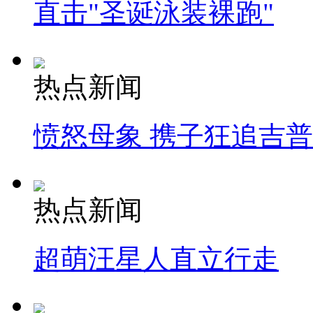
直击"圣诞泳装裸跑"
热点新闻
愤怒母象 携子狂追吉
热点新闻
超萌汪星人直立行走