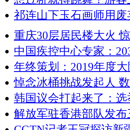
祁连山下玉石画师用废
重庆30层居民楼大火
中国疾控中心专家：203
年终策划：2019年度大陆
悼念冰桶挑战发起人 数百
韩国议会打起来了：选举
解放军驻香港部队发布三
CGTN记者王冠探访新疆