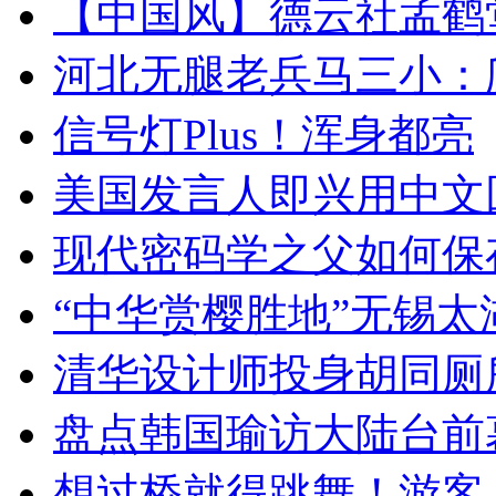
【中国风】德云社孟鹤
河北无腿老兵马三小：爬
信号灯Plus！浑身都亮
美国发言人即兴用中文
现代密码学之父如何保
“中华赏樱胜地”无锡
清华设计师投身胡同厕
盘点韩国瑜访大陆台前
想过桥就得跳舞！游客