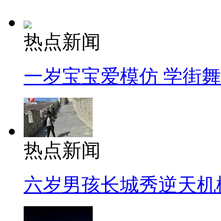
热点新闻
一岁宝宝爱模仿 学街
热点新闻
六岁男孩长城秀逆天机