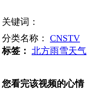
关键词：
百胜物流遭调查 抽检肯德基部分产品
分类名称：
CNSTV
山西运城恶犬咬伤多人 警民合力深夜将其击毙
标签：
北方雨雪天气
女孩北京地铁殴打老人 痛下狠手拳打脚踢
无痛分娩是否安全 医生回应
您看完该视频的心情
外交部：反对强权政治霸凌主义