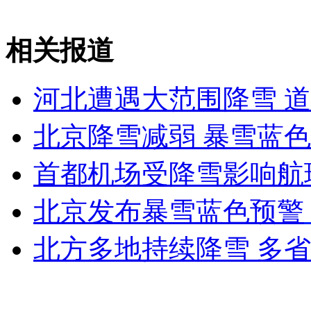
外交部：有关国家言论片面不公正
相关报道
安徽一实载49人客车翻车
河北遭遇大范围降雪 
北京降雪减弱 暴雪蓝
走！跟着总书记去植树
首都机场受降雪影响航
北京发布暴雪蓝色预警
消防员救轻生者
花炮节热闹非凡
减压"枕头大战"
北方多地持续降雪 多
纽约上演“枕头大战”