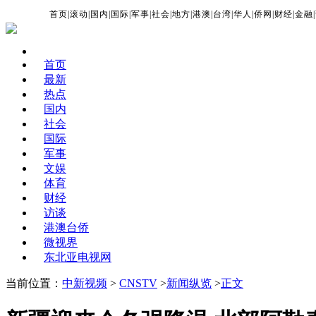
首页
|
滚动
|
国内
|
国际
|
军事
|
社会
|
地方
|
港澳
|
台湾
|
华人
|
侨网
|
财经
|
金融
|
首页
最新
热点
国内
社会
国际
军事
文娱
体育
财经
访谈
港澳台侨
微视界
东北亚电视网
当前位置：
中新视频
>
CNSTV
>
新闻纵览
>
正文