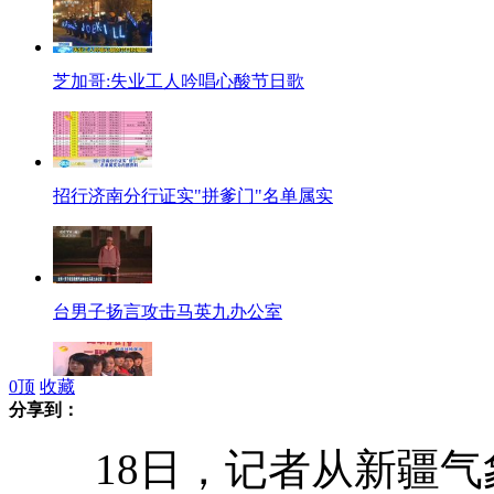
芝加哥:失业工人吟唱心酸节日歌
招行济南分行证实"拼爹门"名单属实
台男子扬言攻击马英九办公室
0
顶
收藏
分享到：
90后女兵参军热 麻辣女兵初长成
18日，记者从新疆气