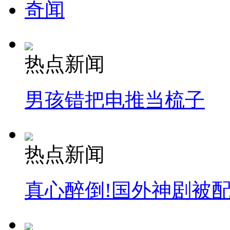
奇闻
热点新闻
男孩错把电推当梳子
热点新闻
真心醉倒!国外神剧被