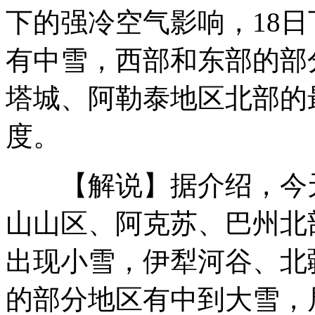
下的强冷空气影响，18日
北约称部署"爱国者"只为防御
有中雪，西部和东部的部
塔城、阿勒泰地区北部的
美国共和党和保守派对控枪"三缄其口"
度。
【解说】据介绍，今天
安倍与奥巴马今晨通话
山山区、阿克苏、巴州北
出现小雪，伊犁河谷、北
收购速生鸡的六和集团平度公司停业接受检查
的部分地区有中到大雪，