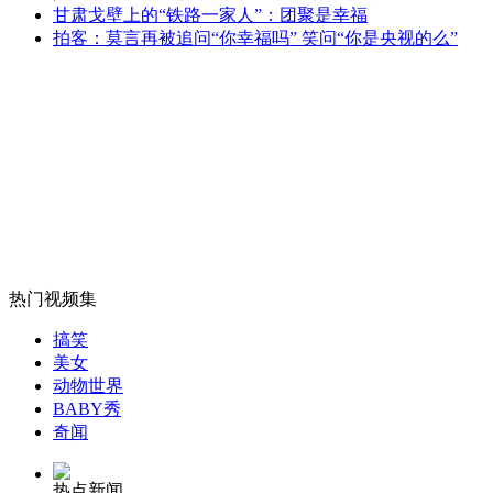
日拟研发新型无人机 可连续飞3天
甘肃戈壁上的“铁路一家人”：团聚是幸福
拍客：莫言再被追问“你幸福吗” 笑问“你是央视的么”
山西运城恶犬咬伤多人 警民合力深夜将其击毙
女孩北京地铁殴打老人 痛下狠手拳打脚踢
无痛分娩是否安全 医生回应
热门视频集
搞笑
外交部：反对强权政治霸凌主义
美女
动物世界
BABY秀
外交部：有关国家言论片面不公正
奇闻
热点新闻