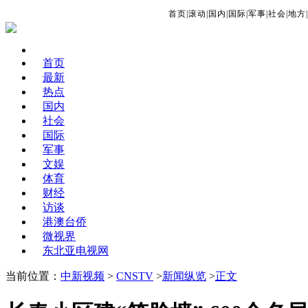
首页
|
滚动
|
国内
|
国际
|
军事
|
社会
|
地方
|
首页
最新
热点
国内
社会
国际
军事
文娱
体育
财经
访谈
港澳台侨
微视界
东北亚电视网
当前位置：
中新视频
>
CNSTV
>
新闻纵览
>
正文