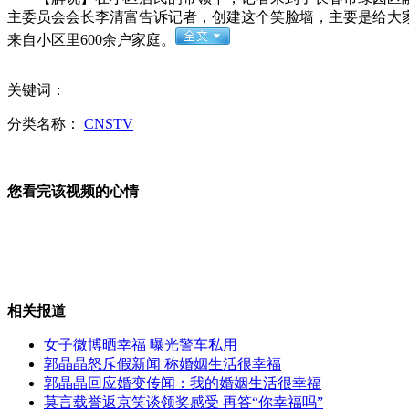
主委员会会长李清富告诉记者，创建这个笑脸墙，主要是给大家
菲斥资18亿美元购军备 重心转南海
来自小区里600余户家庭。
关键词：
分类名称：
CNSTV
美批评以色列扩建犹太人定居点行为
您看完该视频的心情
日本将向海地提供武器装备
相关报道
伊朗开始量产美式"扫描鹰"无人机
女子微博晒幸福 曝光警车私用
郭晶晶怒斥假新闻 称婚姻生活很幸福
郭晶晶回应婚变传闻：我的婚姻生活很幸福
莫言载誉返京笑谈领奖感受 再答“你幸福吗”