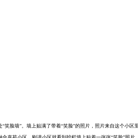
脸墙”。墙上贴满了带着“笑脸”的照片，照片来自这个小区里
嘉苑小区。刚进小区就看到护栏墙上贴着一张张“笑脸”照片