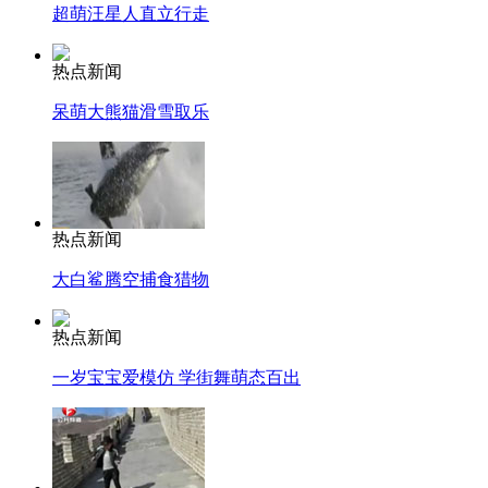
超萌汪星人直立行走
热点新闻
呆萌大熊猫滑雪取乐
热点新闻
大白鲨腾空捕食猎物
热点新闻
一岁宝宝爱模仿 学街舞萌态百出