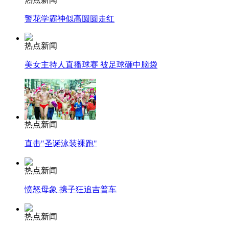
警花学霸神似高圆圆走红
热点新闻
美女主持人直播球赛 被足球砸中脑袋
热点新闻
直击"圣诞泳装裸跑"
热点新闻
愤怒母象 携子狂追吉普车
热点新闻