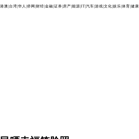
港澳
|
台湾
|
华人
|
侨网
|
财经
|
金融
|
证券
|
房产
|
能源
|
IT
|
汽车
|
游戏
|
文化
|
娱乐
|
体育
|
健康