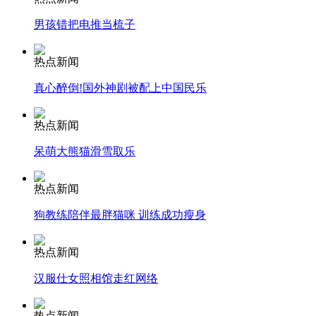
男孩错把电推当梳子
安徽一实载49人客车翻车
热点新闻
真心醉倒!国外神剧被配上中国民乐
走！跟着总书记去植树
热点新闻
呆萌大熊猫滑雪取乐
消防员救轻生者
花炮节热闹非凡
减压"枕头大战"
热点新闻
狗教练陪伴最胖猫咪 训练成功瘦身
纽约上演“枕头大战”
热点新闻
汉服仕女照相馆走红网络
司机酒驾遇交警 急速倒车逃窜
热点新闻