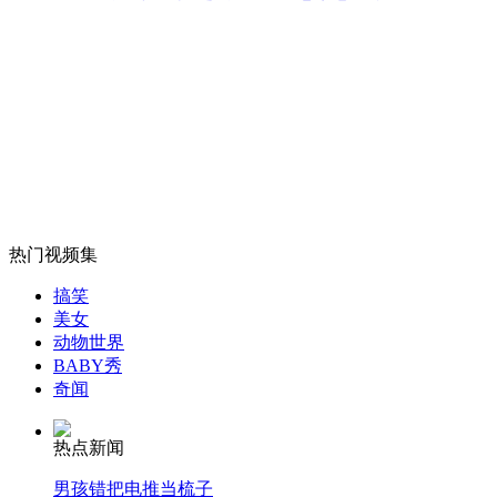
南疆铁路遭遇14级大风
山西运城恶犬咬伤多人 警民合力深夜将其击毙
女孩北京地铁殴打老人 痛下狠手拳打脚踢
热门视频集
无痛分娩是否安全 医生回应
搞笑
美女
动物世界
外交部：反对强权政治霸凌主义
BABY秀
奇闻
外交部：有关国家言论片面不公正
热点新闻
男孩错把电推当梳子