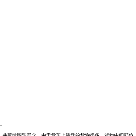
火。
并疏散围观群众。由于货车上装载的货物很多，货物中间部位