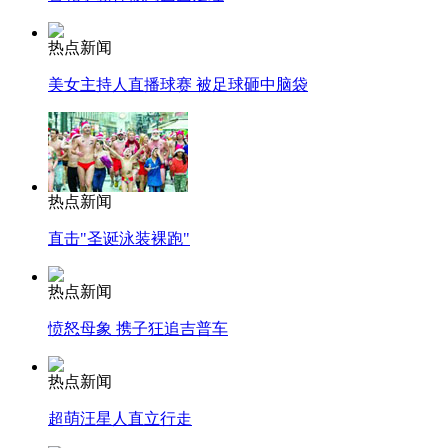
热点新闻
美女主持人直播球赛 被足球砸中脑袋
热点新闻
直击"圣诞泳装裸跑"
热点新闻
愤怒母象 携子狂追吉普车
热点新闻
超萌汪星人直立行走