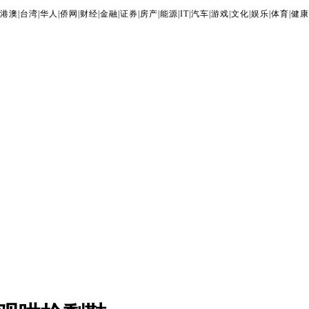
港澳
|
台湾
|
华人
|
侨网
|
财经
|
金融
|
证券
|
房产
|
能源
|
IT
|
汽车
|
游戏
|
文化
|
娱乐
|
体育
|
健康