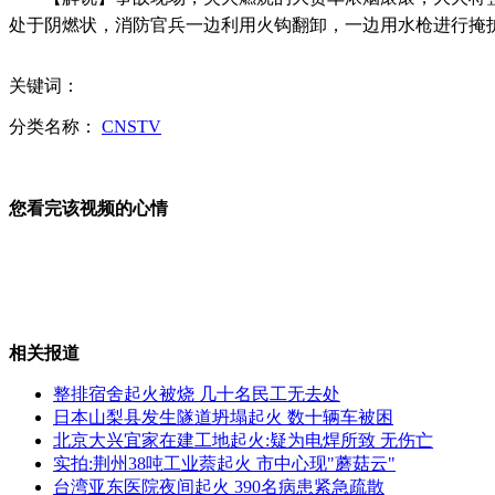
处于阴燃状，消防官兵一边利用火钩翻卸，一边用水枪进行掩
救援部队首用装备保障感知系统演练
关键词：
分类名称：
CNSTV
女子误把油门当刹车 驾车冲进银行
您看完该视频的心情
日保安厅要求增预算强化应对钓鱼岛
相关报道
"速生鸡"追踪:"六和鸡"8次被检不合格
整排宿舍起火被烧 几十名民工无去处
日本山梨县发生隧道坍塌起火 数十辆车被困
北京大兴宜家在建工地起火:疑为电焊所致 无伤亡
实拍:荆州38吨工业萘起火 市中心现"蘑菇云"
台湾亚东医院夜间起火 390名病患紧急疏散