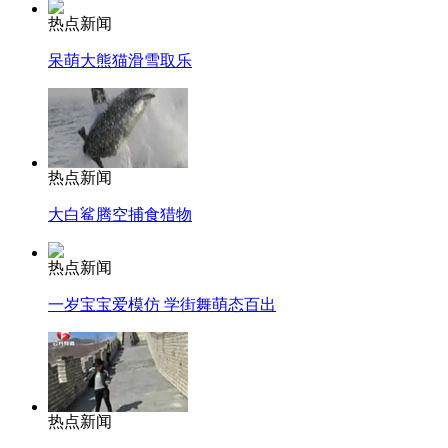
热点新闻
呆萌大熊猫滑雪取乐
热点新闻
大白鲨腾空捕食猎物
热点新闻
一岁宝宝爱模仿 学街舞萌态百出
热点新闻