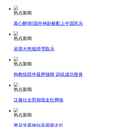
热点新闻
安徽一实载49人客车翻车
真心醉倒!国外神剧被配上中国民乐
热点新闻
走！跟着总书记去植树
呆萌大熊猫滑雪取乐
热点新闻
消防员救轻生者
花炮节热闹非凡
减压"枕头大战"
狗教练陪伴最胖猫咪 训练成功瘦身
热点新闻
纽约上演“枕头大战”
汉服仕女照相馆走红网络
热点新闻
司机酒驾遇交警 急速倒车逃窜
警花学霸神似高圆圆走红