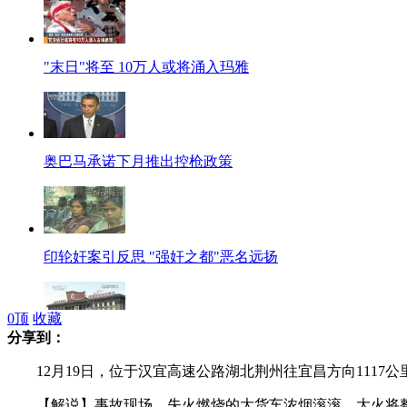
"末日"将至 10万人或将涌入玛雅
奥巴马承诺下月推出控枪政策
印轮奸案引反思 "强奸之都"恶名远扬
0
顶
收藏
分享到：
朝媒关注韩国大选 很少提及候选人
12月19日，位于汉宜高速公路湖北荆州往宜昌方向1117公
【解说】事故现场，失火燃烧的大货车浓烟滚滚，大火将整