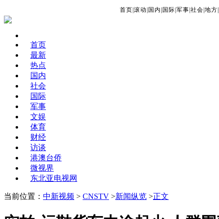
首页
|
滚动
|
国内
|
国际
|
军事
|
社会
|
地方
|
首页
最新
热点
国内
社会
国际
军事
文娱
体育
财经
访谈
港澳台侨
微视界
东北亚电视网
当前位置：
中新视频
>
CNSTV
>
新闻纵览
>
正文