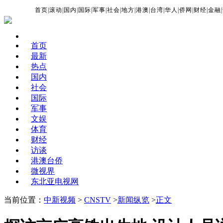
首页
|
滚动
|
国内
|
国际
|
军事
|
社会
|
地方
|
港澳
|
台湾
|
华人
|
侨网
|
财经
|
金融
|
首页
最新
热点
国内
社会
国际
军事
文娱
体育
财经
访谈
港澳台侨
微视界
东北亚电视网
当前位置：
中新视频
>
CNSTV
>
新闻纵览
>
正文