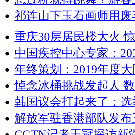
祁连山下玉石画师用废
重庆30层居民楼大火
中国疾控中心专家：203
年终策划：2019年度大陆
悼念冰桶挑战发起人 数百
韩国议会打起来了：选举
解放军驻香港部队发布三
CGTN记者王冠探访新疆