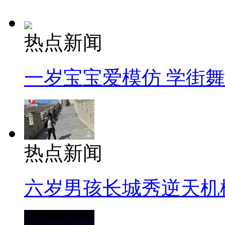
热点新闻
一岁宝宝爱模仿 学街
热点新闻
六岁男孩长城秀逆天机