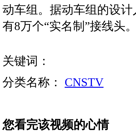
动车组。据动车组的设计
女孩北京地铁殴打老人 痛下狠手拳打脚踢
有8万个“实名制”接线头
无痛分娩是否安全 医生回应
外交部：反对强权政治霸凌主义
关键词：
外交部：有关国家言论片面不公正
分类名称：
CNSTV
安徽一实载49人客车翻车
您看完该视频的心情