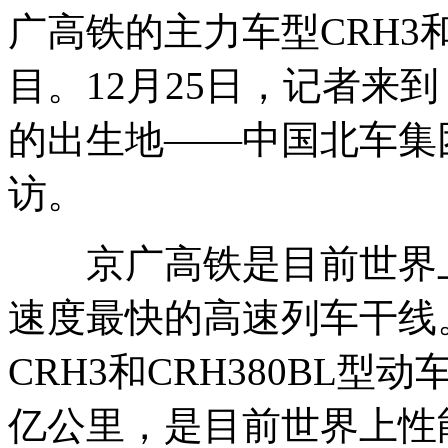
广高铁的主力车型CRH3和
砸车盗窃80万 嫌疑人自拍秀分赃
目。12月25日，记者来到 
女子持现金自拍 暴露毒贩情夫
的出生地——中国北车集
访。
湄公河案二审糯康再次翻供 否认指挥策划
京广高铁是目前世界上
速度最快的高速列车干线
科学家：爱情让人产生类似吸毒的感觉
CRH3和CRH380BL
山西运城恶犬咬伤多人 警民合力深夜将其击毙
亿公里，是目前世界上性