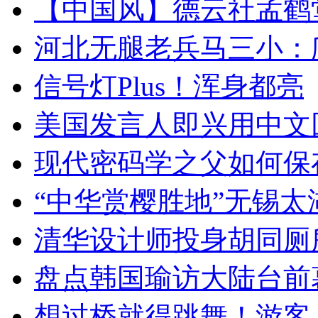
【中国风】德云社孟鹤
河北无腿老兵马三小：爬
信号灯Plus！浑身都亮
美国发言人即兴用中文
现代密码学之父如何保
“中华赏樱胜地”无锡
清华设计师投身胡同厕
盘点韩国瑜访大陆台前
想过桥就得跳舞！游客