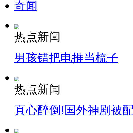
奇闻
热点新闻
男孩错把电推当梳子
热点新闻
真心醉倒!国外神剧被