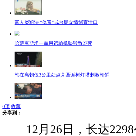
富人屡犯法 "仇富"成台民众情绪宣泄口
哈萨克斯坦一军用运输机坠毁致27死
韩在离朝仅3公里处点亮圣诞树灯塔刺激朝鲜
0
顶
收藏
杀人犯是否该判死刑 台法院首度"生死辩"
分享到：
12月26日，长达229
我国2000万人从事烟草业 税收占财政收入6%