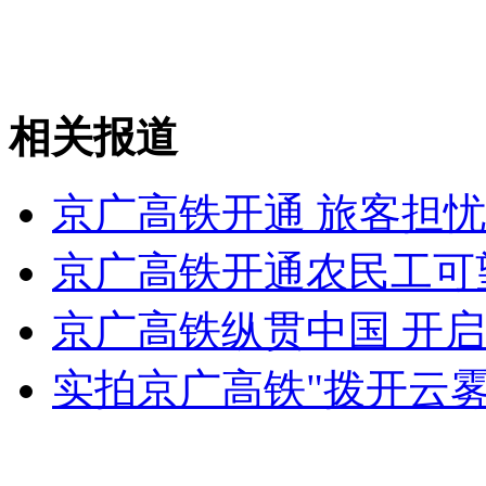
走！跟着总书记去植树
消防员救轻生者
花炮节热闹非凡
减压"枕头大战"
相关报道
京广高铁开通 旅客担忧
纽约上演“枕头大战”
京广高铁开通农民工可
司机酒驾遇交警 急速倒车逃窜
京广高铁纵贯中国 开
实拍京广高铁"拨开云