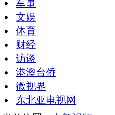
军事
文娱
体育
财经
访谈
港澳台侨
微视界
东北亚电视网