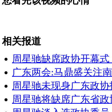
您看完该视频的心情
女孩北京地铁殴打老人 痛下狠手拳打脚踢
无痛分娩是否安全 医生回应
相关报道
外交部：反对强权政治霸凌主义
周星驰缺席政协开幕式
外交部：有关国家言论片面不公正
广东两会:马鼎盛关注
周星驰未现身广东政协
安徽一实载49人客车翻车
周星驰将缺席广东省政