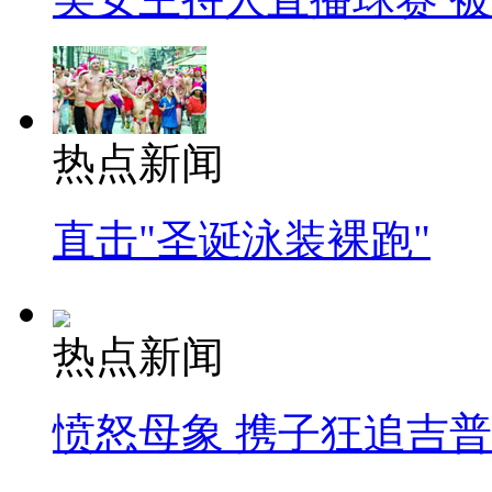
热点新闻
直击"圣诞泳装裸跑"
热点新闻
愤怒母象 携子狂追吉