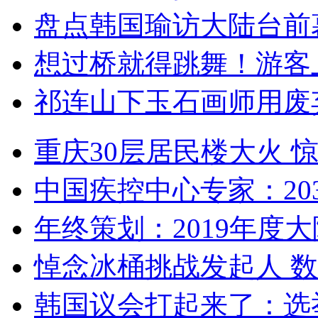
盘点韩国瑜访大陆台前
想过桥就得跳舞！游客
祁连山下玉石画师用废
重庆30层居民楼大火
中国疾控中心专家：203
年终策划：2019年度大陆
悼念冰桶挑战发起人 数百
韩国议会打起来了：选举