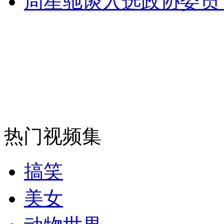
周星驰谈入选政协委员
走！跟着总书记去植树
消防员救轻生者
花炮节热闹非凡
减压"枕头大战"
纽约上演“枕头大战”
司机酒驾遇交警 急速倒车逃窜
热门视频集
搞笑
美女