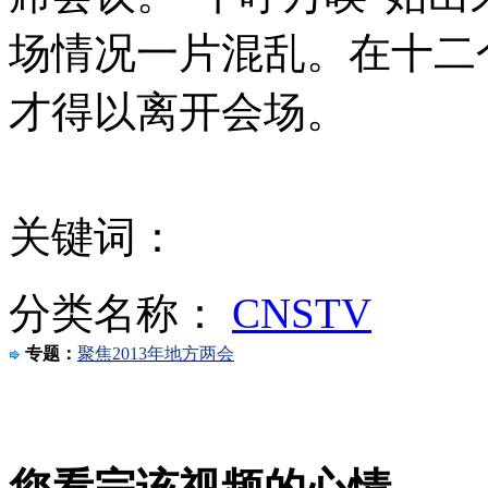
场情况一片混乱。在十二
才得以离开会场。
张剑任中国足球新掌门 韦迪离任
传韦迪任职汽摩中心主任 记者苦等
关键词：
分类名称：
CNSTV
月球陨石每克价格是黄金的30倍
专题：
聚焦2013年地方两会
山西运城恶犬咬伤多人 警民合力深夜将其击毙