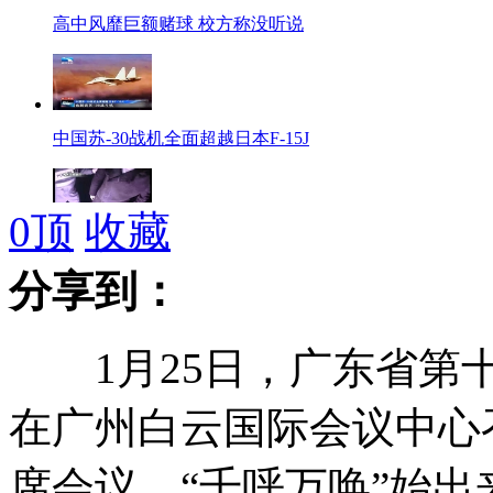
高中风靡巨额赌球 校方称没听说
中国苏-30战机全面超越日本F-15J
0
顶
收藏
男子酒驾被查露丑态 转身跳下河
分享到：
1月25日，广东省第十
史上"最囧公交站":站名贴在扫把上
在广州白云国际会议中心
席会议。“千呼万唤”始
老爸的谎言你听得出来吗：别爱得太迟