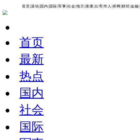
首页
|
滚动
|
国内
|
国际
|
军事
|
社会
|
地方
|
港澳
|
台湾
|
华人
|
侨网
|
财经
|
金融
|
首页
最新
热点
国内
社会
国际