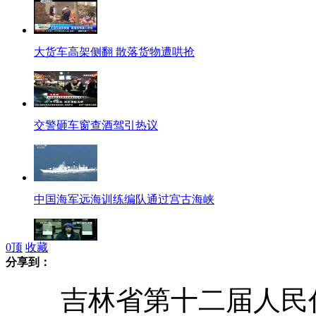
大货车高架侧翻 散落货物遭哄抢
交警砸车窗查酒驾引热议
中国海军远海训练编队通过宫古海峡
0
顶
收藏
分享到：
美国一男子大学学区劫车抢银行
吉林省第十二届人民代表