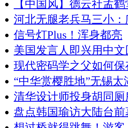
【中国风】德云社孟鹤
河北无腿老兵马三小：爬
信号灯Plus！浑身都亮
美国发言人即兴用中文
现代密码学之父如何保
“中华赏樱胜地”无锡
清华设计师投身胡同厕
盘点韩国瑜访大陆台前
想过桥就得跳舞！游客