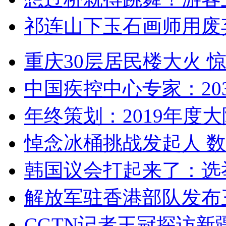
祁连山下玉石画师用废
重庆30层居民楼大火
中国疾控中心专家：203
年终策划：2019年度大陆
悼念冰桶挑战发起人 数百
韩国议会打起来了：选举
解放军驻香港部队发布三
CGTN记者王冠探访新疆