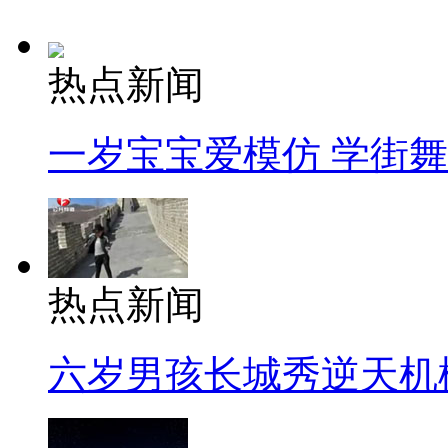
热点新闻
一岁宝宝爱模仿 学街
热点新闻
六岁男孩长城秀逆天机