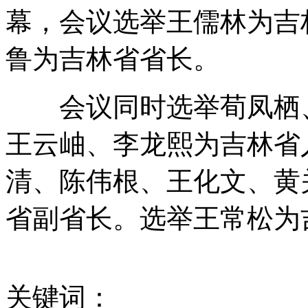
幕，会议选举王儒林为吉
男子网购芝士却收到一整箱智能手机
鲁为吉林省省长。
会议同时选举荀凤栖、
保姆摔伤腰被扔出门 雇主称其敲诈
王云岫、李龙熙为吉林省
清、陈伟根、王化文、黄
重庆不雅视频爆料人称还有高官视频
省副省长。选举王常松为
中国海监编队继续钓鱼岛领海巡航
关键词：