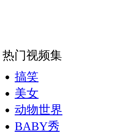
安徽一实载49人客车翻车
走！跟着总书记去植树
热门视频集
消防员救轻生者
花炮节热闹非凡
减压"枕头大战"
搞笑
美女
纽约上演“枕头大战”
动物世界
BABY秀
司机酒驾遇交警 急速倒车逃窜