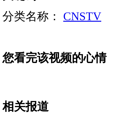
宋晓军：罗老号升空给朝鲜留下道德制高点
分类名称：
CNSTV
山西运城恶犬咬伤多人 警民合力深夜将其击毙
您看完该视频的心情
女孩北京地铁殴打老人 痛下狠手拳打脚踢
无痛分娩是否安全 医生回应
外交部：反对强权政治霸凌主义
相关报道
外交部：有关国家言论片面不公正