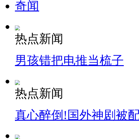
奇闻
热点新闻
男孩错把电推当梳子
热点新闻
真心醉倒!国外神剧被