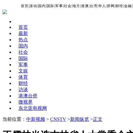
首页
|
滚动
|
国内
|
国际
|
军事
|
社会
|
地方
|
港澳
|
台湾
|
华人
|
侨网
|
财经
|
金融
|
首页
最新
热点
国内
社会
国际
军事
文娱
体育
财经
访谈
港澳台侨
微视界
东北亚电视网
当前位置：
中新视频
>
CNSTV
>
新闻纵览
>
正文