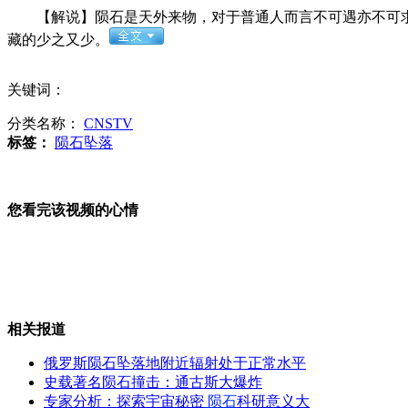
【解说】陨石是天外来物，对于普通人而言不可遇亦不可求。
凯里山体仍零星崩塌施救难度极大
藏的少之又少。
关键词：
分类名称：
CNSTV
贵州山体滑坡5名失踪者身份查明
标签：
陨石坠落
您看完该视频的心情
记者卧底暗拍假记者敲诈敛财现场
长沙曝光暗拍官员违纪视频警示干部
相关报道
俄罗斯陨石坠落地附近辐射处于正常水平
史载著名陨石撞击：通古斯大爆炸
美国小学奇葩题：丈夫不忠怎么办
专家分析：探索宇宙秘密
陨石
科研意义大