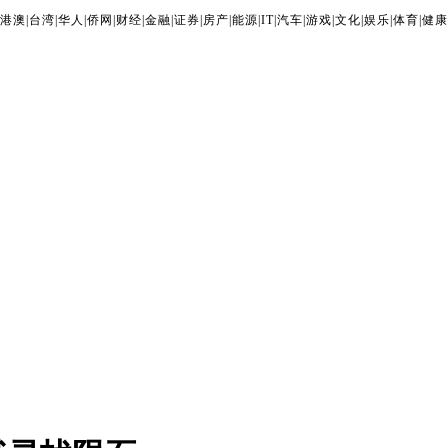
港澳
|
台湾
|
华人
|
侨网
|
财经
|
金融
|
证券
|
房产
|
能源
|
IT
|
汽车
|
游戏
|
文化
|
娱乐
|
体育
|
健康