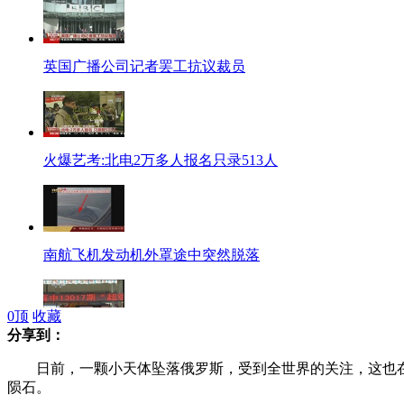
英国广播公司记者罢工抗议裁员
火爆艺考:北电2万多人报名只录513人
南航飞机发动机外罩途中突然脱落
0
顶
收藏
分享到：
广东彩民狂揽"大乐透"1.83亿巨奖
日前，一颗小天体坠落俄罗斯，受到全世界的关注，这也在许
陨石。