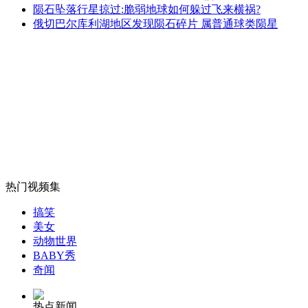
陨石坠落行星掠过:脆弱地球如何躲过飞来横祸?
俄切巴尔库利湖地区发现陨石碎片 属普通球类陨星
山西运城恶犬咬伤多人 警民合力深夜将其击毙
女孩北京地铁殴打老人 痛下狠手拳打脚踢
无痛分娩是否安全 医生回应
热门视频集
外交部：反对强权政治霸凌主义
搞笑
美女
动物世界
外交部：有关国家言论片面不公正
BABY秀
奇闻
热点新闻