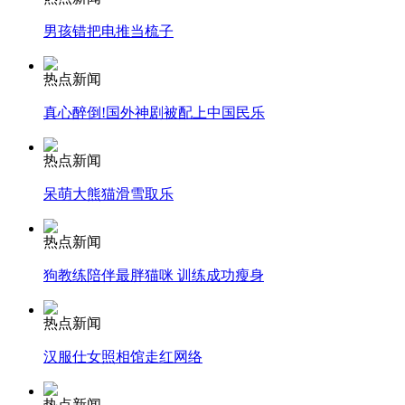
安徽一实载49人客车翻车
男孩错把电推当梳子
热点新闻
真心醉倒!国外神剧被配上中国民乐
走！跟着总书记去植树
热点新闻
消防员救轻生者
花炮节热闹非凡
减压"枕头大战"
呆萌大熊猫滑雪取乐
热点新闻
狗教练陪伴最胖猫咪 训练成功瘦身
纽约上演“枕头大战”
热点新闻
司机酒驾遇交警 急速倒车逃窜
汉服仕女照相馆走红网络
热点新闻