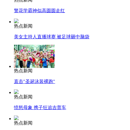
警花学霸神似高圆圆走红
热点新闻
美女主持人直播球赛 被足球砸中脑袋
热点新闻
直击"圣诞泳装裸跑"
热点新闻
愤怒母象 携子狂追吉普车
热点新闻