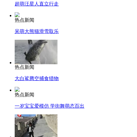
超萌汪星人直立行走
热点新闻
呆萌大熊猫滑雪取乐
热点新闻
大白鲨腾空捕食猎物
热点新闻
一岁宝宝爱模仿 学街舞萌态百出