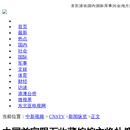
首页
|
滚动
|
国内
|
国际
|
军事
|
社会
|
地方
|
首页
最新
热点
国内
社会
国际
军事
文娱
体育
财经
访谈
港澳台侨
微视界
东北亚电视网
当前位置：
中新视频
>
CNSTV
>
新闻纵览
>
正文