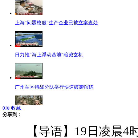
上海"问题校服"生产企业已被立案查处
日力推"海上浮动基地"暗藏玄机
广州军区特战分队举行快速破袭演练
0
顶
收藏
分享到：
成都军区:山岳丛林多维侦察提升打击精度
【导语】19日凌晨4时