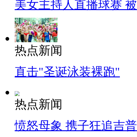
美女主持人直播球赛 
热点新闻
直击"圣诞泳装裸跑"
热点新闻
愤怒母象 携子狂追吉