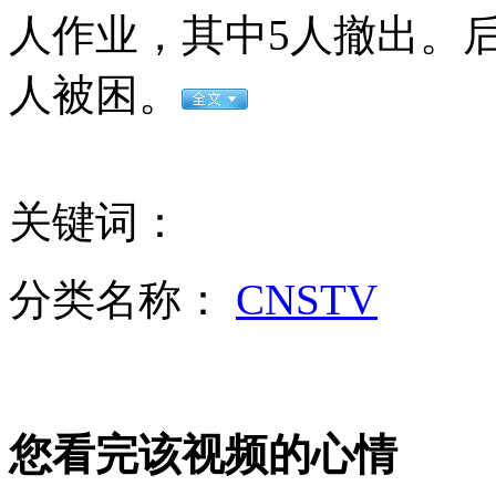
“刀锋战士”听证会曝更多细节
人作业，其中5人撤出。
人被困。
山西运城恶犬咬伤多人 警民合力深夜将其击毙
女孩北京地铁殴打老人 痛下狠手拳打脚踢
关键词：
无痛分娩是否安全 医生回应
分类名称：
CNSTV
外交部：反对强权政治霸凌主义
外交部：有关国家言论片面不公正
您看完该视频的心情