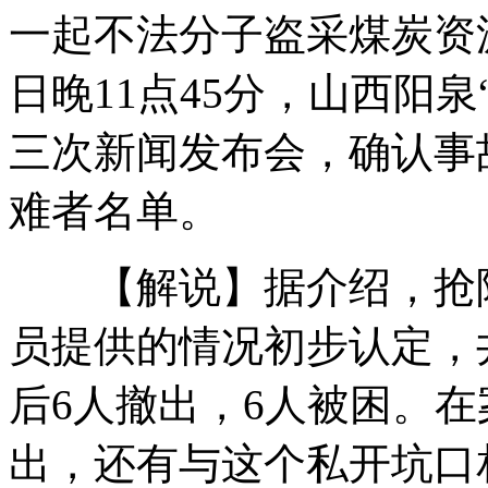
一起不法分子盗采煤炭资
扫雷战场"听风者":靠耳朵判钉子方向
日晚11点45分，山西阳泉
三次新闻发布会，确认事
韩柬籍船只沉没 船上9名中国船员
难者名单。
【解说】据介绍，抢险
南丫岛撞船事故船长称不会使用雷达
员提供的情况初步认定，
朝鲜核试人员访平壤享最高级待遇
后6人撤出，6人被困。
出，还有与这个私开坑口