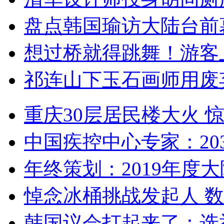
盘点韩国瑜访大陆台前
想过桥就得跳舞！游客
祁连山下玉石画师用废
重庆30层居民楼大火
中国疾控中心专家：203
年终策划：2019年度大陆
悼念冰桶挑战发起人 数百
韩国议会打起来了：选举