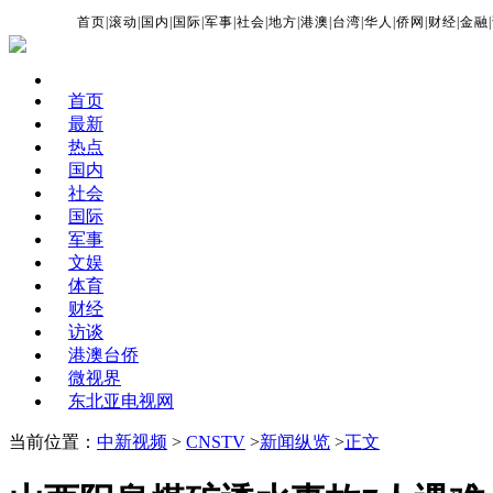
首页
|
滚动
|
国内
|
国际
|
军事
|
社会
|
地方
|
港澳
|
台湾
|
华人
|
侨网
|
财经
|
金融
|
首页
最新
热点
国内
社会
国际
军事
文娱
体育
财经
访谈
港澳台侨
微视界
东北亚电视网
当前位置：
中新视频
>
CNSTV
>
新闻纵览
>
正文