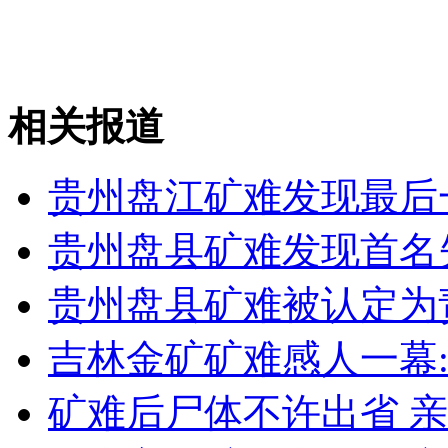
安徽一实载49人客车翻车
相关报道
走！跟着总书记去植树
贵州盘江矿难发现最后
消防员救轻生者
花炮节热闹非凡
减压"枕头大战"
贵州盘县矿难发现首名
贵州盘县矿难被认定为
纽约上演“枕头大战”
吉林金矿矿难感人一幕
矿难后尸体不许出省 
司机酒驾遇交警 急速倒车逃窜