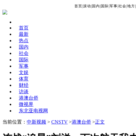
首页
|
滚动
|
国内
|
国际
|
军事
|
社会
|
地方
|
首页
最新
热点
国内
社会
国际
军事
文娱
体育
财经
访谈
港澳台侨
微视界
东北亚电视网
当前位置：
中新视频
>
CNSTV
>
港澳台侨
>
正文