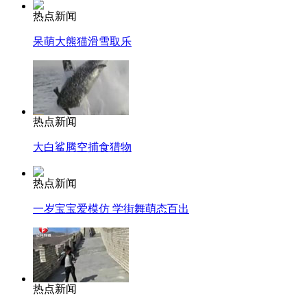
热点新闻
呆萌大熊猫滑雪取乐
热点新闻
大白鲨腾空捕食猎物
热点新闻
一岁宝宝爱模仿 学街舞萌态百出
热点新闻