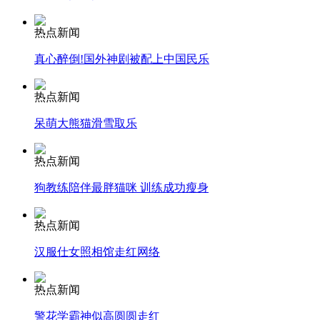
热点新闻
安徽一实载49人客车翻车
真心醉倒!国外神剧被配上中国民乐
热点新闻
走！跟着总书记去植树
呆萌大熊猫滑雪取乐
热点新闻
消防员救轻生者
花炮节热闹非凡
减压"枕头大战"
狗教练陪伴最胖猫咪 训练成功瘦身
热点新闻
纽约上演“枕头大战”
汉服仕女照相馆走红网络
热点新闻
司机酒驾遇交警 急速倒车逃窜
警花学霸神似高圆圆走红