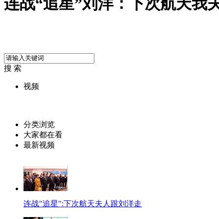
连战“追星”刘洋：下次航天我
搜 索
视频
分类浏览
大家都在看
最新视频
连战"追星":下次航天夫人跟刘洋走