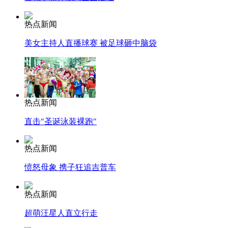
热点新闻
美女主持人直播球赛 被足球砸中脑袋
热点新闻
直击"圣诞泳装裸跑"
热点新闻
愤怒母象 携子狂追吉普车
热点新闻
超萌汪星人直立行走