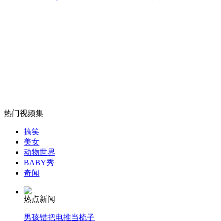
五台山景区乱象:承包40年费用20万
山西运城恶犬咬伤多人 警民合力深夜将其击毙
女孩北京地铁殴打老人 痛下狠手拳打脚踢
热门视频集
无痛分娩是否安全 医生回应
搞笑
美女
动物世界
外交部：反对强权政治霸凌主义
BABY秀
奇闻
外交部：有关国家言论片面不公正
热点新闻
男孩错把电推当梳子