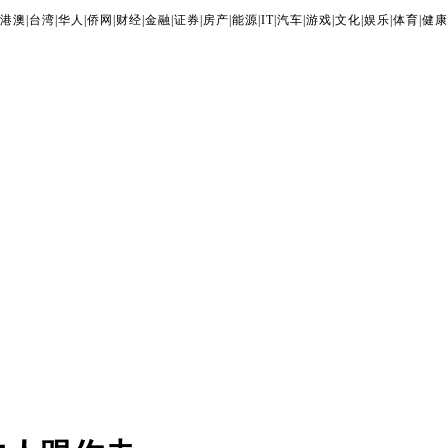
港澳
|
台湾
|
华人
|
侨网
|
财经
|
金融
|
证券
|
房产
|
能源
|
IT
|
汽车
|
游戏
|
文化
|
娱乐
|
体育
|
健康