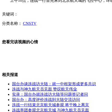
上午10点，连战一行首先来到北京航天城的飞控中心，详细
湖北小学踩踏致4死 因挤宿舍铁门
关键词：
分类名称：
CNSTV
男子患癌过度恐慌 3天后"吓死"
您看完该视频的心情
周杰伦向朗朗学用橘子弹钢琴
相关报道
国台办谈连战访大陆：就一中框架形成更多共识
美警方否认已有蓝可儿命案嫌疑人
连战与神九航天员见面 赞叹航天伟业
实录：国台办就连战访大陆等问题答记者问
国台办：高度评价连战到大陆交流访问
连战一行结束北京航天城参观 将于晚上离京
连战率团参观北京航天城 与神九航天员见面