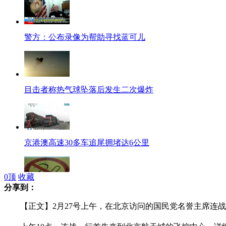
警方：公布录像为帮助寻找蓝可儿
目击者称热气球坠落后发生二次爆炸
京港澳高速30多车追尾拥堵达6公里
0
顶
收藏
分享到：
儿子为让爸爸戒烟 签认真作业合同
【正文】2月27号上午，在北京访问的国民党名誉主席连战