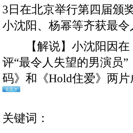
藏獒扑倒七旬老汉被民警四枪击毙
3日在北京举行第四届颁
小沈阳、杨幂等齐获最令
李冰冰调侃偷运奶粉遭质疑
【解说】小沈阳因在《
淘气游客惹怒羊驼遭口水喷脸
评“最令人失望的男演员
北影三试“最美考生”晋级
码》和《Hold住爱》两
罗德曼：金正恩希望奥巴马来电
山西运城恶犬咬伤多人 警民合力深夜将其击毙
关键词：