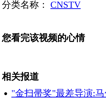
分类名称：
CNSTV
女孩北京地铁殴打老人 痛下狠手拳打脚踢
无痛分娩是否安全 医生回应
外交部：反对强权政治霸凌主义
您看完该视频的心情
外交部：有关国家言论片面不公正
相关报道
安徽一实载49人客车翻车
"金扫帚奖"最差导演:
走！跟着总书记去植树