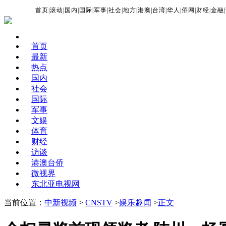
首页
|
滚动
|
国内
|
国际
|
军事
|
社会
|
地方
|
港澳
|
台湾
|
华人
|
侨网
|
财经
|
金融
|
首页
最新
热点
国内
社会
国际
军事
文娱
体育
财经
访谈
港澳台侨
微视界
东北亚电视网
当前位置：
中新视频
>
CNSTV
>
娱乐趣闻
>
正文