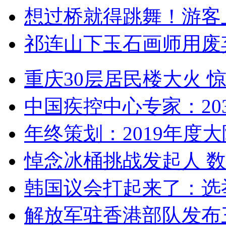
想过桥就得跳舞！游客
祁连山下玉石画师用废
重庆30层居民楼大火
中国疾控中心专家：203
年终策划：2019年度大陆
悼念冰桶挑战发起人 数百
韩国议会打起来了：选举
解放军驻香港部队发布三