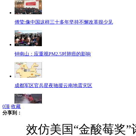
傅莹:像中国这样三十多年坚持不懈改革很少见
钟南山：应重视PM2.5对肺癌的影响
成都军区官兵星夜驰援云南地震灾区
0
顶
收藏
分享到：
沈阳地下通道因误割燃气管线致爆炸
效仿美国“金酸莓奖”评