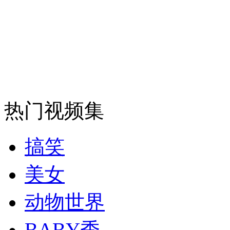
消防员救轻生者
花炮节热闹非凡
减压"枕头大战"
纽约上演“枕头大战”
热门视频集
司机酒驾遇交警 急速倒车逃窜
搞笑
美女
动物世界
BABY秀