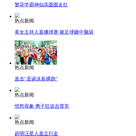
警花学霸神似高圆圆走红
热点新闻
美女主持人直播球赛 被足球砸中脑袋
热点新闻
直击"圣诞泳装裸跑"
热点新闻
愤怒母象 携子狂追吉普车
热点新闻
超萌汪星人直立行走