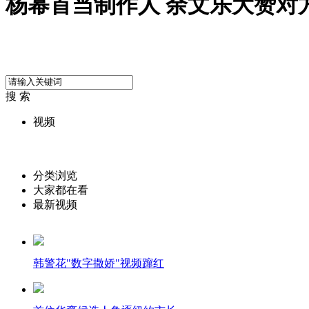
杨幂首当制作人 余文乐大赞对
搜 索
视频
分类浏览
大家都在看
最新视频
韩警花"数字撒娇"视频蹿红