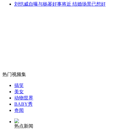
刘恺威自曝与杨幂好事将近 结婚场景已想好
外交部：有关国家言论片面不公正
安徽一实载49人客车翻车
热门视频集
走！跟着总书记去植树
搞笑
美女
消防员救轻生者
花炮节热闹非凡
减压"枕头大战"
动物世界
BABY秀
奇闻
热点新闻
纽约上演“枕头大战”