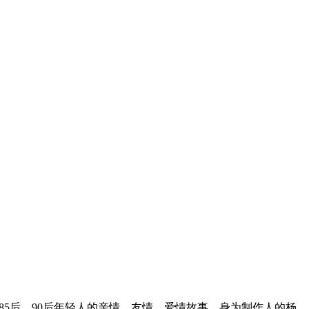
5后、90后年轻人的亲情、友情、爱情故事。身为制作人的杨