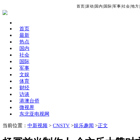
首页
|
滚动
|
国内
|
国际
|
军事
|
社会
|
地方
|
首页
最新
热点
国内
社会
国际
军事
文娱
体育
财经
访谈
港澳台侨
微视界
东北亚电视网
当前位置：
中新视频
>
CNSTV
>
娱乐趣闻
>
正文