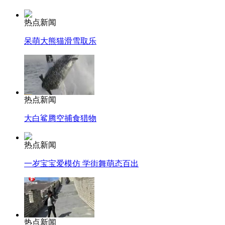
热点新闻
呆萌大熊猫滑雪取乐
热点新闻
大白鲨腾空捕食猎物
热点新闻
一岁宝宝爱模仿 学街舞萌态百出
热点新闻