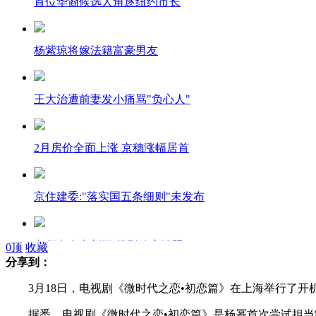
首位华裔候选人角逐纽约市长
杨紫琼将嫁法籍富豪男友
王大治遭前妻发小痛骂"负心人"
2月房价全面上涨 京穗涨幅居首
京住建委:"落实国五条细则"未发布
老师点名出新招 投影放高清照
0
顶
收藏
分享到：
3月18日，电视剧《微时代之恋•初恋篇》在上海举行了开
原华西村党委书记吴仁宝逝世
据悉，电视剧《微时代之恋•初恋篇》是杨幂首次尝试担当制