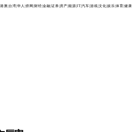
港澳
|
台湾
|
华人
|
侨网
|
财经
|
金融
|
证券
|
房产
|
能源
|
IT
|
汽车
|
游戏
|
文化
|
娱乐
|
体育
|
健康