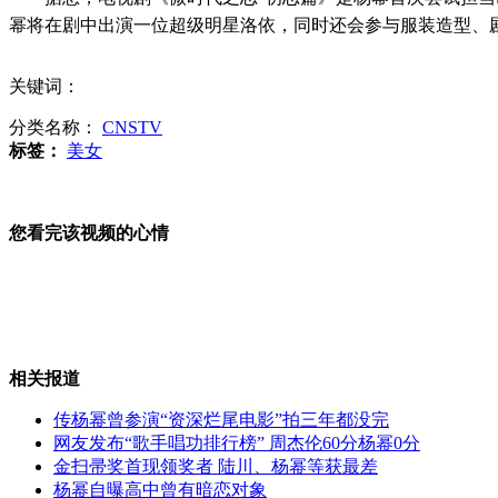
幂将在剧中出演一位超级明星洛依，同时还会参与服装造型、
黄渤晒一次性筷子"黄汤照"
关键词：
传撒贝宁离职央视 当事人否认
分类名称：
CNSTV
标签：
美女
山西运城恶犬咬伤多人 警民合力深夜将其击毙
您看完该视频的心情
女孩北京地铁殴打老人 痛下狠手拳打脚踢
相关报道
无痛分娩是否安全 医生回应
传杨幂曾参演“资深烂尾电影”拍三年都没完
网友发布“歌手唱功排行榜” 周杰伦60分杨幂0分
外交部：反对强权政治霸凌主义
金扫帚奖首现领奖者 陆川、杨幂等获最差
杨幂自曝高中曾有暗恋对象