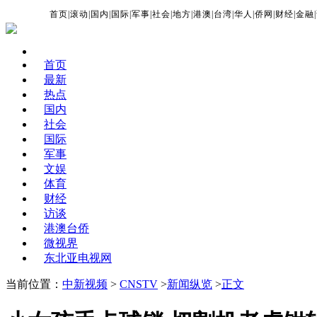
首页
|
滚动
|
国内
|
国际
|
军事
|
社会
|
地方
|
港澳
|
台湾
|
华人
|
侨网
|
财经
|
金融
|
首页
最新
热点
国内
社会
国际
军事
文娱
体育
财经
访谈
港澳台侨
微视界
东北亚电视网
当前位置：
中新视频
>
CNSTV
>
新闻纵览
>
正文