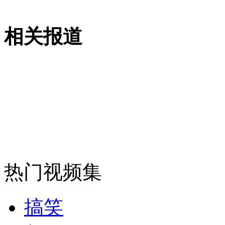
消防员救轻生者
花炮节热闹非凡
减压"枕头大战"
相关报道
纽约上演“枕头大战”
司机酒驾遇交警 急速倒车逃窜
热门视频集
搞笑