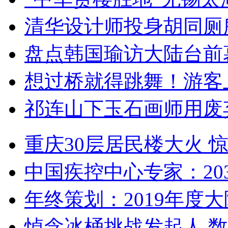
清华设计师投身胡同厕
盘点韩国瑜访大陆台前
想过桥就得跳舞！游客
祁连山下玉石画师用废
重庆30层居民楼大火
中国疾控中心专家：203
年终策划：2019年度大陆
悼念冰桶挑战发起人 数百