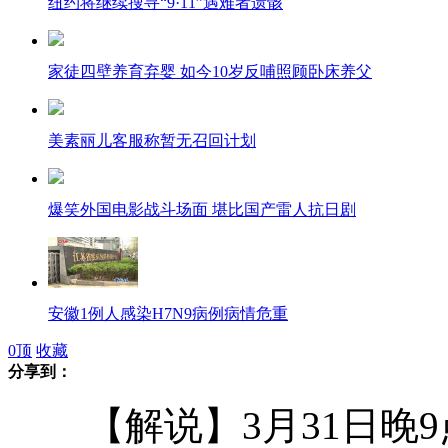
纽约将继续搜寻“9·11”遇难者遗骸
家徒四壁养育弃婴 如今10岁反哺照顾卧床养父
美素丽儿客服称暂无召回计划
爆笑外国电影战斗场面 堪比国产雷人抗日剧
安徽1例人感染H7N9病例病情危重
0
顶
收藏
分享到：
【解说】3月31日晚9
南京"国五条"细则未涉及20%个税