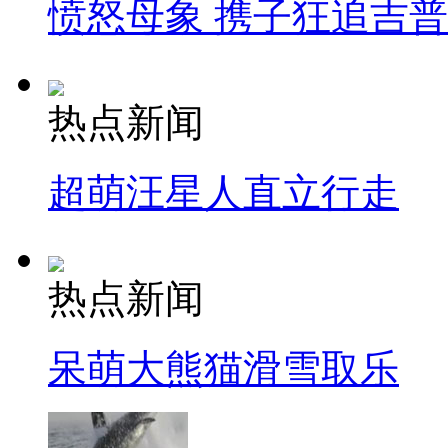
愤怒母象 携子狂追吉
热点新闻
超萌汪星人直立行走
热点新闻
呆萌大熊猫滑雪取乐