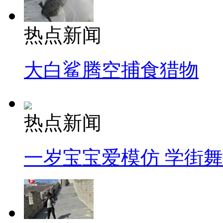
热点新闻
大白鲨腾空捕食猎物
热点新闻
一岁宝宝爱模仿 学街