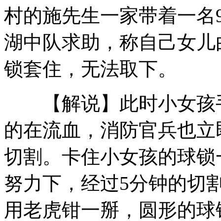
村的施先生一家带着一名
湖中队求助，称自己女儿
雅典市政委员会主席期待与北京开展多方合作
锁套住，无法取下。
峨眉山盘山公路发生车祸致1死4伤
【解说】此时小女孩手
沪地铁新规征求意见 拟全面禁食
的在流血，消防官兵也立
切割。卡住小女孩的球锁
山西运城恶犬咬伤多人 警民合力深夜将其击毙
努力下，经过5分钟的切
用老虎钳一掰，圆形的球
女孩北京地铁殴打老人 痛下狠手拳打脚踢