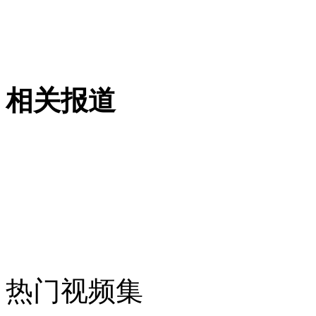
女孩北京地铁殴打老人 痛下狠手拳打脚踢
无痛分娩是否安全 医生回应
相关报道
外交部：反对强权政治霸凌主义
外交部：有关国家言论片面不公正
安徽一实载49人客车翻车
热门视频集