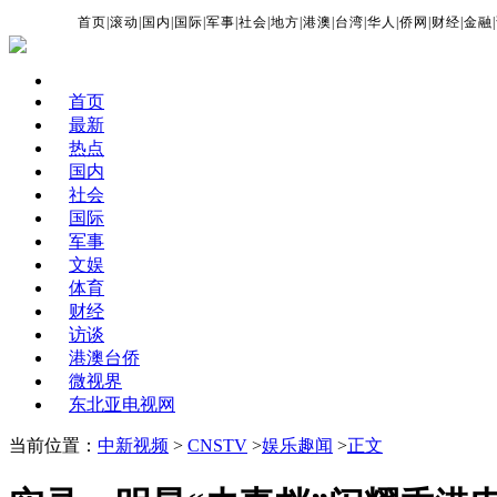
首页
|
滚动
|
国内
|
国际
|
军事
|
社会
|
地方
|
港澳
|
台湾
|
华人
|
侨网
|
财经
|
金融
|
首页
最新
热点
国内
社会
国际
军事
文娱
体育
财经
访谈
港澳台侨
微视界
东北亚电视网
当前位置：
中新视频
>
CNSTV
>
娱乐趣闻
>
正文