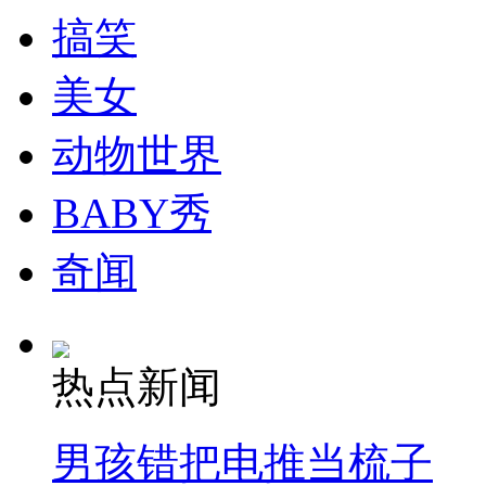
走！跟着总书记去植树
搞笑
美女
消防员救轻生者
花炮节热闹非凡
减压"枕头大战"
动物世界
BABY秀
纽约上演“枕头大战”
奇闻
司机酒驾遇交警 急速倒车逃窜
热点新闻
男孩错把电推当梳子