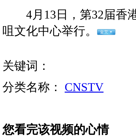
凤凰男子带女友见父母 不买门票不准回家
4月13日，第32届香
咀文化中心举行。
习近平会见克里 称中美应尊重彼此核心利益
关键词：
李克强会见克里：发展好中美关系顺大势利世界
分类名称：
CNSTV
央视暗拍隐蔽会所吃喝风
山西运城恶犬咬伤多人 警民合力深夜将其击毙
您看完该视频的心情