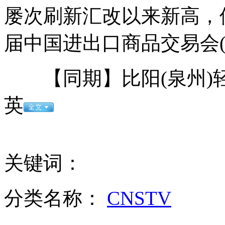
屡次刷新汇改以来新高，
日本制新计划加强周边海域情报搜集与监视
届中国进出口商品交易会
【同期】比阳(泉州)轻
拍客：杭州最帅交警走红 称太累了
英
韩公立托儿所虐童视频曝光 所长经常带头施暴
关键词：
搁浅鲸鱼尸体爆破喷出大量有毒气体
分类名称：
CNSTV