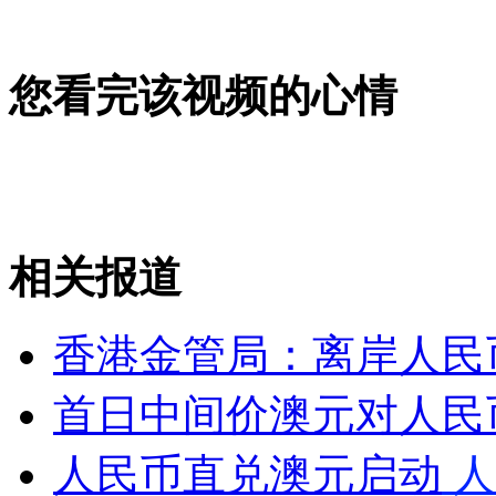
震中小学军民为遇难者致哀
您看完该视频的心情
山西运城恶犬咬伤多人 警民合力深夜将其击毙
女孩北京地铁殴打老人 痛下狠手拳打脚踢
相关报道
无痛分娩是否安全 医生回应
香港金管局：离岸人民
外交部：反对强权政治霸凌主义
首日中间价澳元对人民币1
外交部：有关国家言论片面不公正
人民币直兑澳元启动
人