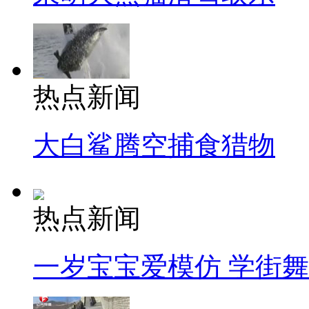
热点新闻
大白鲨腾空捕食猎物
热点新闻
一岁宝宝爱模仿 学街