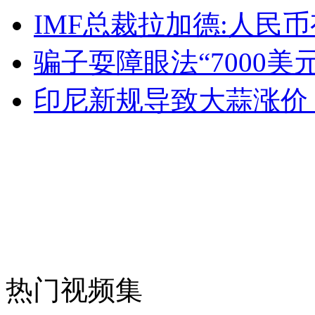
IMF总裁拉加德:人民
安徽一实载49人客车翻车
骗子耍障眼法“7000美
印尼新规导致大蒜涨价 
走！跟着总书记去植树
消防员救轻生者
花炮节热闹非凡
减压"枕头大战"
纽约上演“枕头大战”
热门视频集
司机酒驾遇交警 急速倒车逃窜