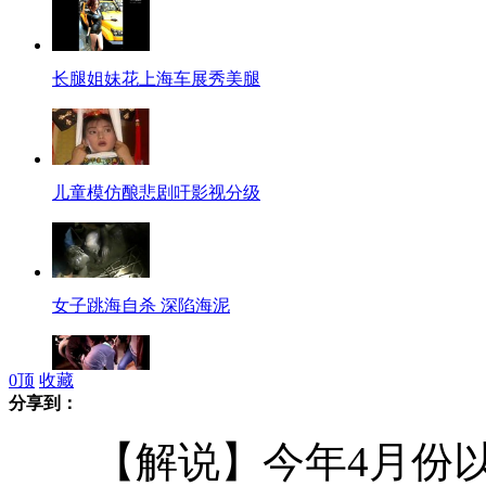
长腿姐妹花上海车展秀美腿
儿童模仿酿悲剧吁影视分级
女子跳海自杀 深陷海泥
0
顶
收藏
分享到：
民警抓捕偷油贼惊心动魄现场
【解说】今年4月份以