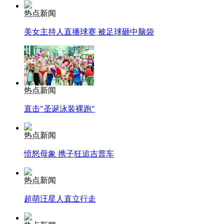
热点新闻
美女主持人直播球赛 被足球砸中脑袋
热点新闻
直击"圣诞泳装裸跑"
热点新闻
愤怒母象 携子狂追吉普车
热点新闻
超萌汪星人直立行走