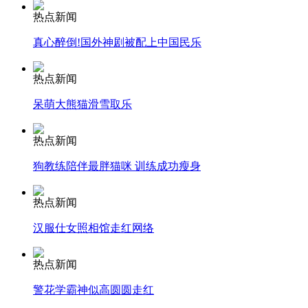
热点新闻
安徽一实载49人客车翻车
真心醉倒!国外神剧被配上中国民乐
热点新闻
呆萌大熊猫滑雪取乐
走！跟着总书记去植树
热点新闻
消防员救轻生者
花炮节热闹非凡
减压"枕头大战"
狗教练陪伴最胖猫咪 训练成功瘦身
热点新闻
汉服仕女照相馆走红网络
纽约上演“枕头大战”
热点新闻
司机酒驾遇交警 急速倒车逃窜
警花学霸神似高圆圆走红