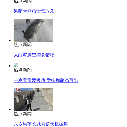
热点新闻
呆萌大熊猫滑雪取乐
热点新闻
大白鲨腾空捕食猎物
热点新闻
一岁宝宝爱模仿 学街舞萌态百出
热点新闻
六岁男孩长城秀逆天机械舞