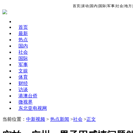
首页
|
滚动
|
国内
|
国际
|
军事
|
社会
|
地方
|
首页
最新
热点
国内
社会
国际
军事
文娱
体育
财经
访谈
港澳台侨
微视界
东北亚电视网
当前位置：
中新视频
>
热点新闻
>
社会
>
正文