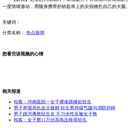
一度情绪激动，用随身携带的钥匙串上的尖锐物扎自己的大腿
实拍:农夫山泉回应"标准门" 京华时报记者现场辩论
关键词：
分类名称：
热点新闻
的哥"聘任制":再见"份子钱"
您看完该视频的心情
西安地铁施工塌方救出人员无生命体征
相关报道
马鼎盛：中国航母发展要走有自主权之路
拍客：河南医院一女子裸体跳楼欲轻生
男子举报局长岳父敛财
轻生
男持煤气罐与消防对峙
男子跳河勇救轻生女 不习水性反被女子救
拍客：女子爬11万伏高电压铁塔轻生