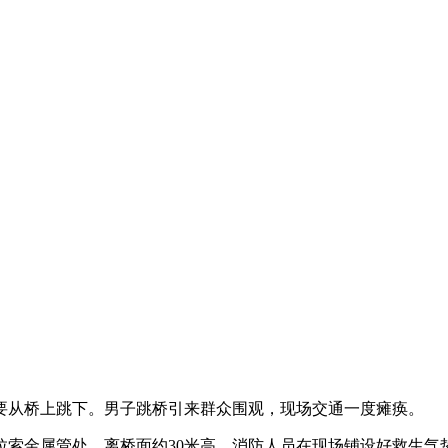
要从桥上跳下。男子跳桥引来群众围观，现场交通一度瘫痪。
金属管处、离桥面约30米高。消防人员在现场铺设好救生气