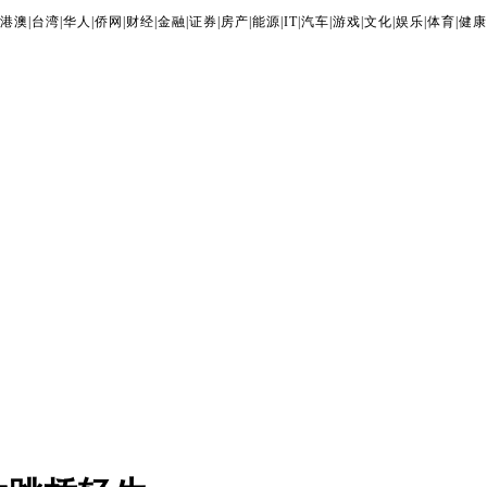
港澳
|
台湾
|
华人
|
侨网
|
财经
|
金融
|
证券
|
房产
|
能源
|
IT
|
汽车
|
游戏
|
文化
|
娱乐
|
体育
|
健康