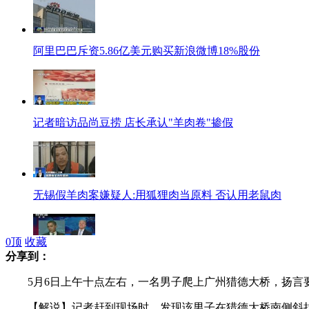
阿里巴巴斥资5.86亿美元购买新浪微博18%股份
记者暗访品尚豆捞 店长承认"羊肉卷"掺假
无锡假羊肉案嫌疑人:用狐狸肉当原料 否认用老鼠肉
0
顶
收藏
分享到：
美国电视脱口秀讽刺奥巴马不守承诺
5月6日上午十点左右，一名男子爬上广州猎德大桥，扬言
【解说】记者赶到现场时，发现该男子在猎德大桥南侧斜拉索