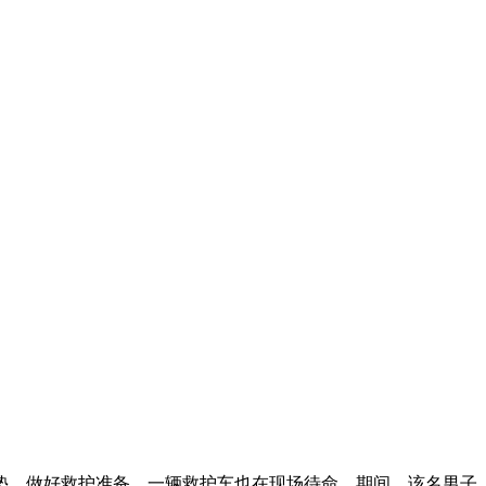
垫，做好救护准备。一辆救护车也在现场待命。期间，该名男子