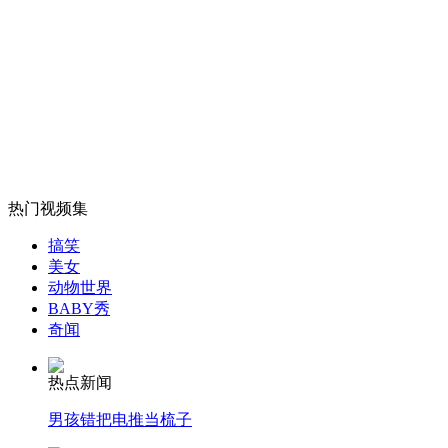
专家表示海南岛不会成为中国版"关岛"
山西运城恶犬咬伤多人 警民合力深夜将其击毙
女孩北京地铁殴打老人 痛下狠手拳打脚踢
热门视频集
搞笑
无痛分娩是否安全 医生回应
美女
动物世界
BABY秀
外交部：反对强权政治霸凌主义
奇闻
热点新闻
外交部：有关国家言论片面不公正
男孩错把电推当梳子