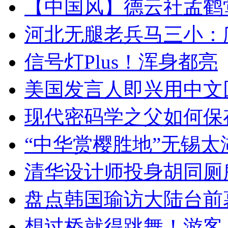
【中国风】德云社孟鹤
河北无腿老兵马三小：爬
信号灯Plus！浑身都亮
美国发言人即兴用中文
现代密码学之父如何保
“中华赏樱胜地”无锡
清华设计师投身胡同厕
盘点韩国瑜访大陆台前
想过桥就得跳舞！游客