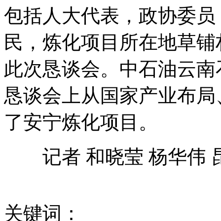
包括人大代表，政协委员
美军主导41国举行反水雷军演：美第五舰队主导
民，炼化项目所在地草铺
此次恳谈会。中石油云南
韩总统就发言人性侵事件道歉
恳谈会上从国家产业布局
了安宁炼化项目。
韩前总统府发言人陷性侵丑闻 承认部分性侵事实
记者 和晓莹 杨华伟 
菲网民质疑官方说法自打嘴巴“不可思议”
关键词：