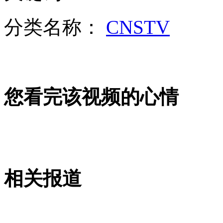
菲射杀台渔民：阿基诺称忙于选举外交部正处理事件
分类名称：
CNSTV
山西运城恶犬咬伤多人 警民合力深夜将其击毙
您看完该视频的心情
女孩北京地铁殴打老人 痛下狠手拳打脚踢
无痛分娩是否安全 医生回应
外交部：反对强权政治霸凌主义
相关报道
外交部：有关国家言论片面不公正