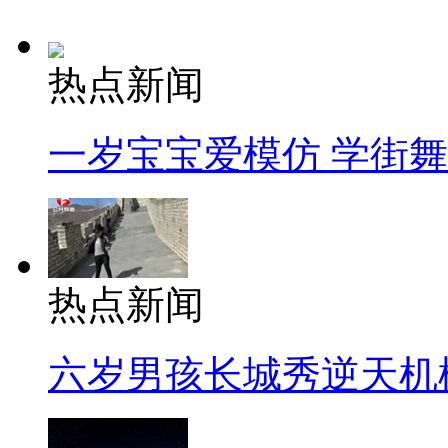
热点新闻
一岁宝宝爱模仿 学街
热点新闻
六岁男孩长城秀逆天机