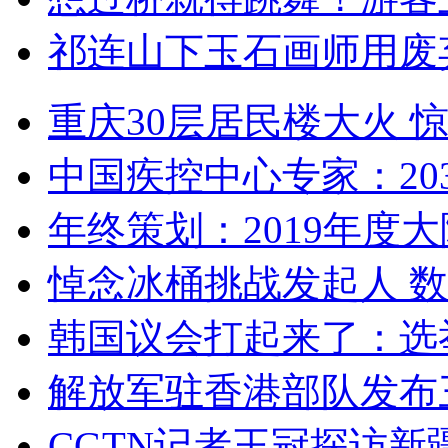
祁连山下玉石画师用废
重庆30层居民楼大火
中国疾控中心专家：203
年终策划：2019年度大陆
悼念冰桶挑战发起人 数百
韩国议会打起来了：选举
解放军驻香港部队发布三
CGTN记者王冠探访新疆