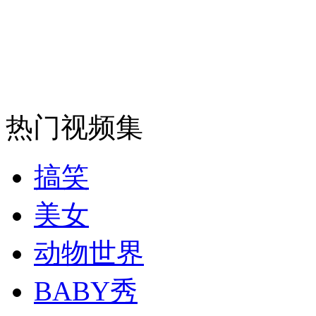
安徽一实载49人客车翻车
走！跟着总书记去植树
热门视频集
消防员救轻生者
花炮节热闹非凡
减压"枕头大战"
搞笑
美女
纽约上演“枕头大战”
动物世界
BABY秀
司机酒驾遇交警 急速倒车逃窜