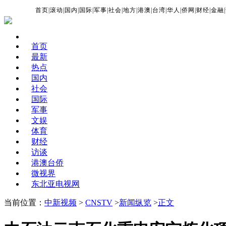
首页
|
滚动
|
国内
|
国际
|
军事
|
社会
|
地方
|
港澳
|
台湾
|
华人
|
侨网
|
财经
|
金融
|
首页
最新
热点
国内
社会
国际
军事
文娱
体育
财经
访谈
港澳台侨
微视界
东北亚电视网
当前位置：
中新视频
>
CNSTV
>
新闻纵览
>
正文