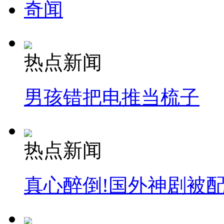
奇闻
热点新闻
男孩错把电推当梳子
热点新闻
真心醉倒!国外神剧被