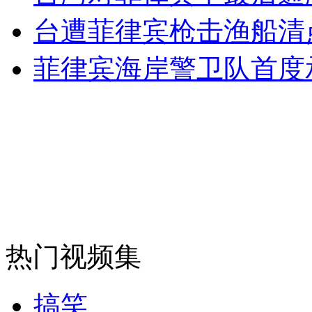
女孩北京地铁殴打老人 痛下狠手拳打脚踢
台遭菲律宾枪击渔船清
菲律宾海岸警卫队首度
无痛分娩是否安全 医生回应
外交部：反对强权政治霸凌主义
外交部：有关国家言论片面不公正
安徽一实载49人客车翻车
热门视频集
搞笑