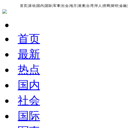
首页
|
滚动
|
国内
|
国际
|
军事
|
社会
|
地方
|
港澳
|
台湾
|
华人
|
侨网
|
财经
|
金融
|
首页
最新
热点
国内
社会
国际