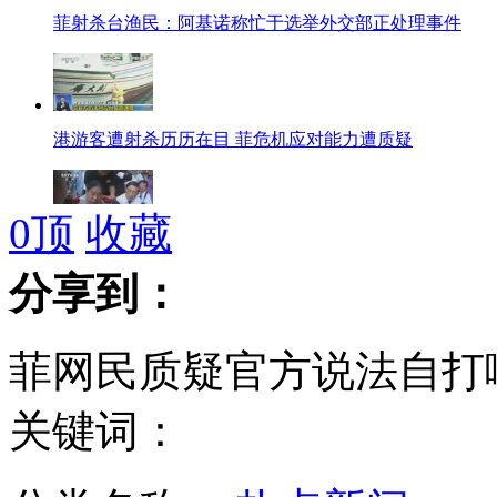
菲射杀台渔民：阿基诺称忙于选举外交部正处理事件
港游客遭射杀历历在目 菲危机应对能力遭质疑
0
顶
收藏
菲船射杀台渔民72小时期限过半 菲致歉"轻佻"
分享到：
菲网民质疑官方说法自打
河北母亲照顾植物人儿子八年如一日未出家门
关键词：
刘铁男落马：网络反腐已成利剑