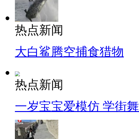
热点新闻
大白鲨腾空捕食猎物
热点新闻
一岁宝宝爱模仿 学街