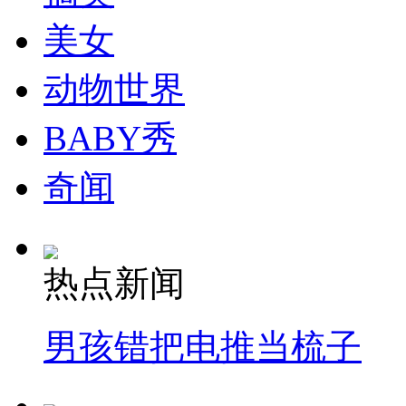
走！跟着总书记去植树
美女
消防员救轻生者
花炮节热闹非凡
减压"枕头大战"
动物世界
BABY秀
纽约上演“枕头大战”
奇闻
司机酒驾遇交警 急速倒车逃窜
热点新闻
男孩错把电推当梳子