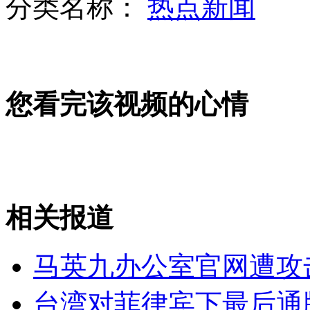
分类名称：
热点新闻
台湾导航图没更新 班机降落两度失败
您看完该视频的心情
催人泪下的6岁“面具女孩”
相关报道
台各地区渔民抗议现场情绪激动 高喊反菲口号
马英九办公室官网遭攻
山西运城恶犬咬伤多人 警民合力深夜将其击毙
台湾对菲律宾下最后通