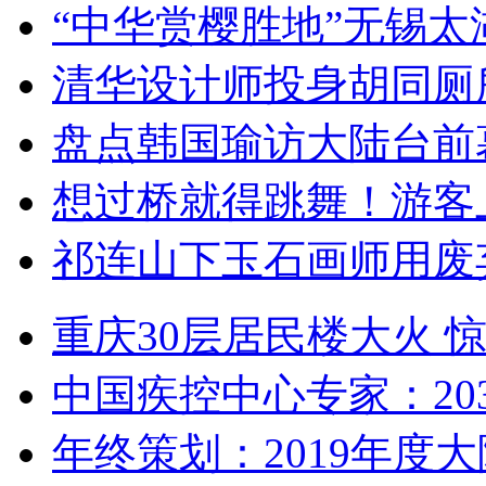
“中华赏樱胜地”无锡
清华设计师投身胡同厕
盘点韩国瑜访大陆台前
想过桥就得跳舞！游客
祁连山下玉石画师用废
重庆30层居民楼大火
中国疾控中心专家：203
年终策划：2019年度大陆