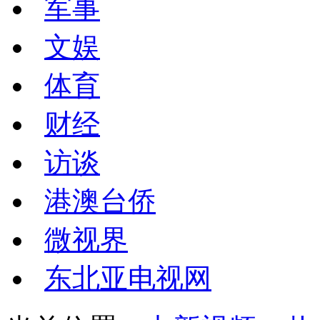
军事
文娱
体育
财经
访谈
港澳台侨
微视界
东北亚电视网