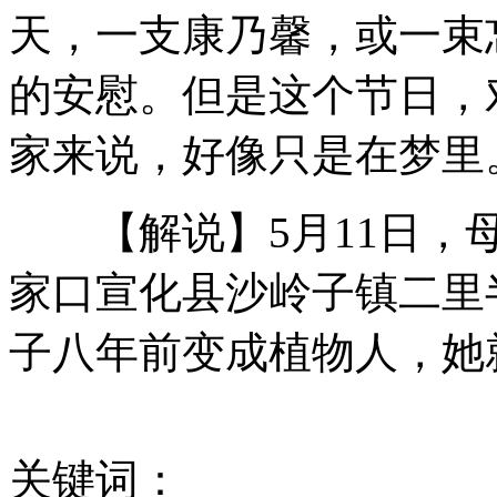
天，一支康乃馨，或一束
为治癌误信“神医” 拔罐致病恶化窒息死亡
的安慰。但是这个节日，
家来说，好像只是在梦里
深圳：母亲捆绑女童暴晒惩罚
【解说】5月11日，母
家口宣化县沙岭子镇二里
上海一2岁幼童独自发动货车连撞三车
子八年前变成植物人，她
实拍警方壁橱中解救出被绑架女子
关键词：