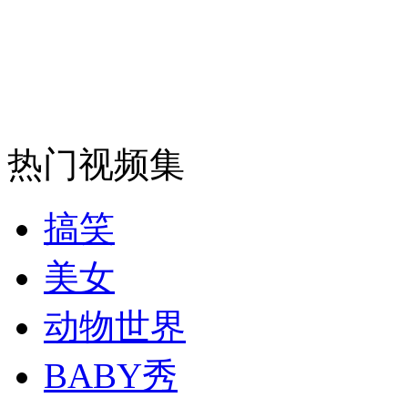
安徽一实载49人客车翻车
走！跟着总书记去植树
热门视频集
消防员救轻生者
花炮节热闹非凡
减压"枕头大战"
搞笑
美女
纽约上演“枕头大战”
动物世界
BABY秀
司机酒驾遇交警 急速倒车逃窜