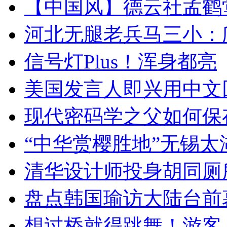
【中国风】德云社孟鹤
河北无腿老兵马三小：爬
信号灯Plus！浑身都亮
美国发言人即兴用中文
现代密码学之父如何保
“中华赏樱胜地”无锡
清华设计师投身胡同厕
盘点韩国瑜访大陆台前
想过桥就得跳舞！游客