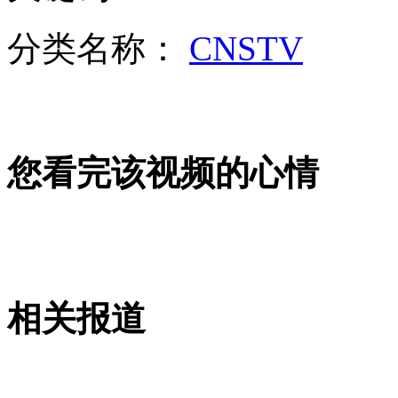
广东一高校食堂摆"全鸡宴" 被疑趁低价入货
分类名称：
CNSTV
山西运城恶犬咬伤多人 警民合力深夜将其击毙
您看完该视频的心情
女孩北京地铁殴打老人 痛下狠手拳打脚踢
无痛分娩是否安全 医生回应
外交部：反对强权政治霸凌主义
相关报道
外交部：有关国家言论片面不公正