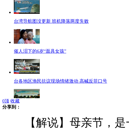
台湾导航图没更新 班机降落两度失败
催人泪下的6岁“面具女孩”
台各地区渔民抗议现场情绪激动 高喊反菲口号
0
顶
收藏
分享到：
专家：深海鱼类辅食汞超标目前无有效解决办法
【解说】母亲节，是一