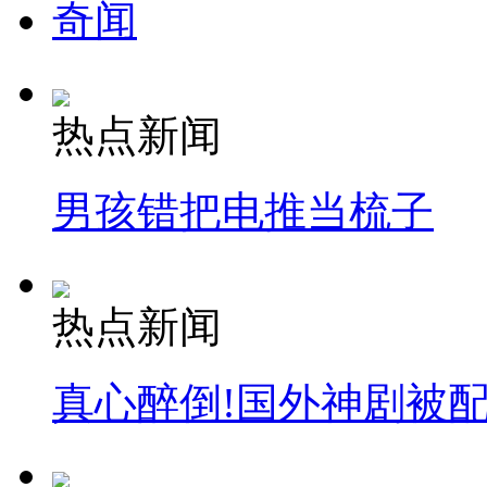
奇闻
热点新闻
男孩错把电推当梳子
热点新闻
真心醉倒!国外神剧被