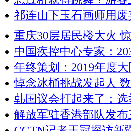
祁连山下玉石画师用废
重庆30层居民楼大火
中国疾控中心专家：203
年终策划：2019年度大陆
悼念冰桶挑战发起人 数百
韩国议会打起来了：选举
解放军驻香港部队发布三
CGTN记者王冠探访新疆