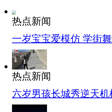
热点新闻
一岁宝宝爱模仿 学街
热点新闻
六岁男孩长城秀逆天机