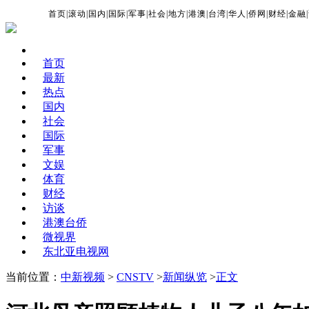
首页
|
滚动
|
国内
|
国际
|
军事
|
社会
|
地方
|
港澳
|
台湾
|
华人
|
侨网
|
财经
|
金融
|
首页
最新
热点
国内
社会
国际
军事
文娱
体育
财经
访谈
港澳台侨
微视界
东北亚电视网
当前位置：
中新视频
>
CNSTV
>
新闻纵览
>
正文