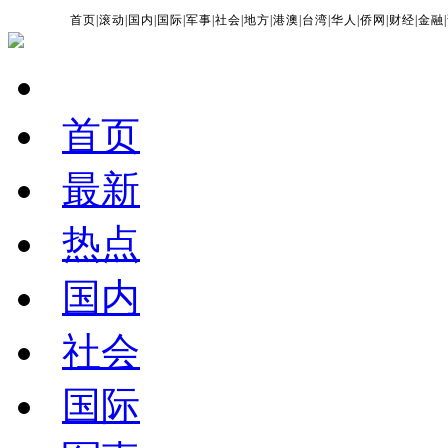
首页
|
滚动
|
国内
|
国际
|
军事
|
社会
|
地方
|
港澳
|
台湾
|
华人
|
侨网
|
财经
|
金融
|
首页
最新
热点
国内
社会
国际