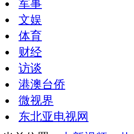
军事
文娱
体育
财经
访谈
港澳台侨
微视界
东北亚电视网