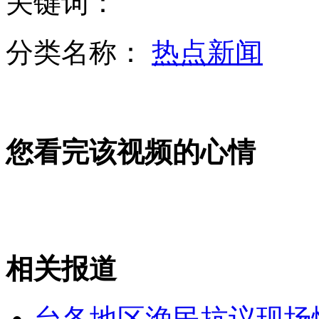
关键词：
为治癌误信“神医” 拔罐致病恶化窒息死亡
分类名称：
热点新闻
深圳：母亲捆绑女童暴晒惩罚
您看完该视频的心情
上海一2岁幼童独自发动货车连撞三车
相关报道
实拍警方壁橱中解救出被绑架女子
台各地区渔民抗议现场
山西运城恶犬咬伤多人 警民合力深夜将其击毙