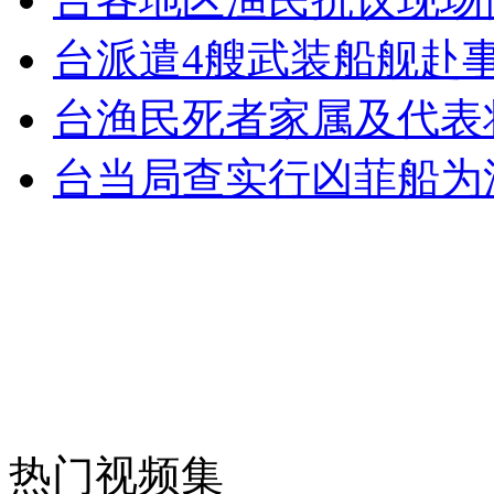
台派遣4艘武装船舰赴
女孩北京地铁殴打老人 痛下狠手拳打脚踢
台渔民死者家属及代表
台当局查实行凶菲船为渔政
无痛分娩是否安全 医生回应
外交部：反对强权政治霸凌主义
外交部：有关国家言论片面不公正
安徽一实载49人客车翻车
热门视频集