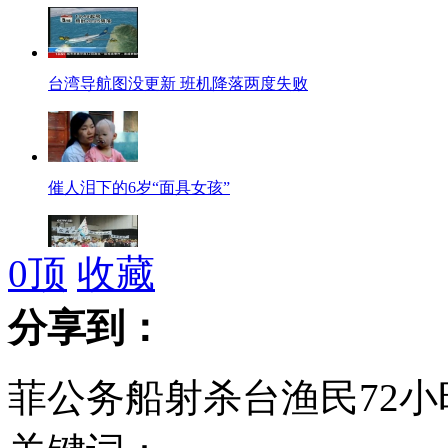
台湾导航图没更新 班机降落两度失败
催人泪下的6岁“面具女孩”
0
顶
收藏
台各地区渔民抗议现场情绪激动 高喊反菲口号
分享到：
菲公务船射杀台渔民72小
专家：深海鱼类辅食汞超标目前无有效解决办法