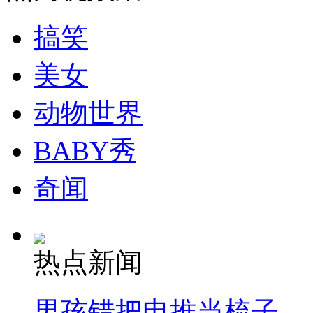
搞笑
走！跟着总书记去植树
美女
消防员救轻生者
花炮节热闹非凡
减压"枕头大战"
动物世界
BABY秀
纽约上演“枕头大战”
奇闻
司机酒驾遇交警 急速倒车逃窜
热点新闻
男孩错把电推当梳子