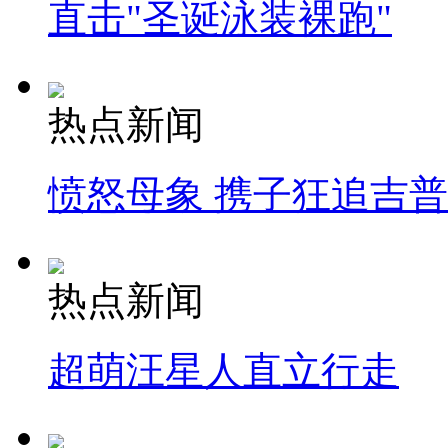
直击"圣诞泳装裸跑"
热点新闻
愤怒母象 携子狂追吉
热点新闻
超萌汪星人直立行走