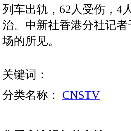
列车出轨，62人受伤，4
王岐山要求巡视组找出"老虎"和"苍蝇"
治。中新社香港分社记者
场的所见。
北京国际园林博览会开幕
广外女生申请公开"镉超标大米"
关键词：
分类名称：
CNSTV
香港轻轨列车出轨62伤
浙江青田开设国内首个村级外币代兑点