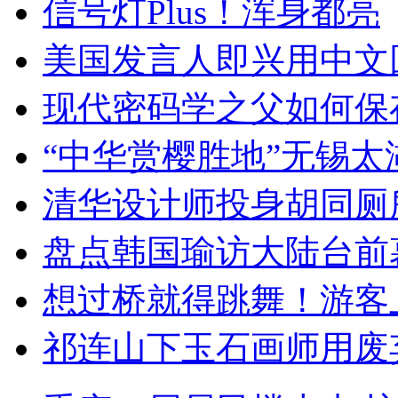
信号灯Plus！浑身都亮
美国发言人即兴用中文
现代密码学之父如何保
“中华赏樱胜地”无锡
清华设计师投身胡同厕
盘点韩国瑜访大陆台前
想过桥就得跳舞！游客
祁连山下玉石画师用废