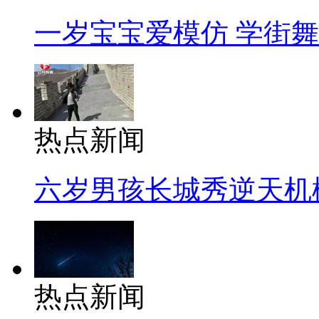
一岁宝宝爱模仿 学街
热点新闻
六岁男孩长城秀逆天机
热点新闻