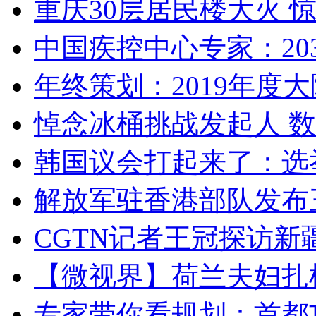
重庆30层居民楼大火
中国疾控中心专家：203
年终策划：2019年度大陆
悼念冰桶挑战发起人 数百
韩国议会打起来了：选举
解放军驻香港部队发布三
CGTN记者王冠探访新疆
【微视界】荷兰夫妇扎根青
专家带你看规划：首都功