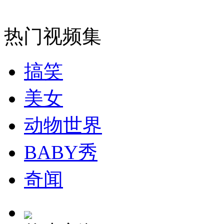
安徽一实载49人客车翻车
热门视频集
走！跟着总书记去植树
搞笑
美女
消防员救轻生者
花炮节热闹非凡
减压"枕头大战"
动物世界
BABY秀
纽约上演“枕头大战”
奇闻
司机酒驾遇交警 急速倒车逃窜