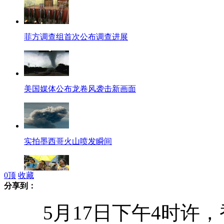
菲方调查组首次公布调查进展
美国媒体公布龙卷风袭击新画面
实拍墨西哥火山喷发瞬间
0
顶
收藏
分享到：
日本市民团体抗议桥下彻"慰安妇"言论
5月17日下午4时许，