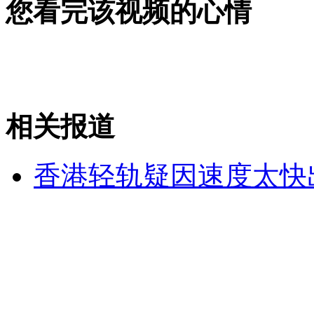
您看完该视频的心情
山西运城恶犬咬伤多人 警民合力深夜将其击毙
女孩北京地铁殴打老人 痛下狠手拳打脚踢
相关报道
无痛分娩是否安全 医生回应
香港轻轨疑因速度太快出
外交部：反对强权政治霸凌主义
外交部：有关国家言论片面不公正