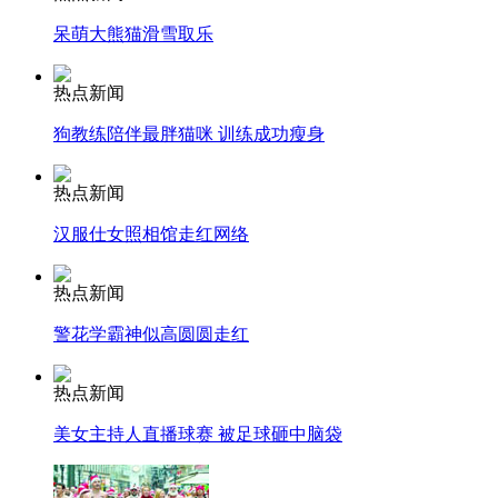
呆萌大熊猫滑雪取乐
安徽一实载49人客车翻车
热点新闻
狗教练陪伴最胖猫咪 训练成功瘦身
走！跟着总书记去植树
热点新闻
汉服仕女照相馆走红网络
消防员救轻生者
花炮节热闹非凡
减压"枕头大战"
热点新闻
警花学霸神似高圆圆走红
纽约上演“枕头大战”
热点新闻
美女主持人直播球赛 被足球砸中脑袋
司机酒驾遇交警 急速倒车逃窜