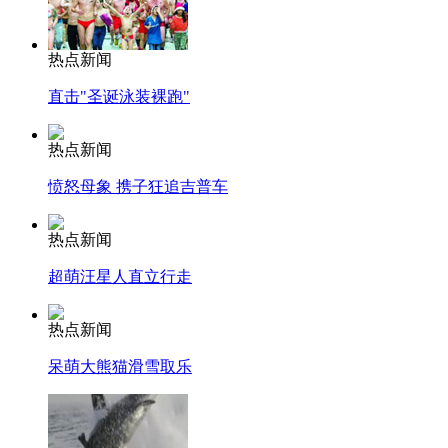
热点新闻
直击"圣诞泳装裸跑"
热点新闻
愤怒母象 携子狂追吉普车
热点新闻
超萌汪星人直立行走
热点新闻
呆萌大熊猫滑雪取乐