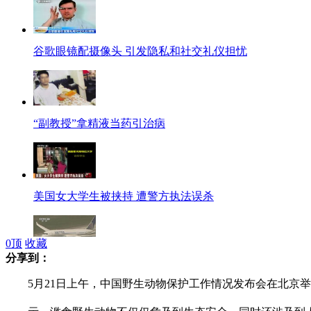
谷歌眼镜配摄像头 引发隐私和社交礼仪担忧
“副教授”拿精液当药引治病
美国女大学生被挟持 遭警方执法误杀
0
顶
收藏
分享到：
美国：波音787梦想客机在美复航
5月21日上午，中国野生动物保护工作情况发布会在北京举