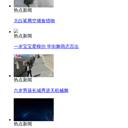
热点新闻
大白鲨腾空捕食猎物
热点新闻
一岁宝宝爱模仿 学街舞萌态百出
热点新闻
六岁男孩长城秀逆天机械舞
热点新闻