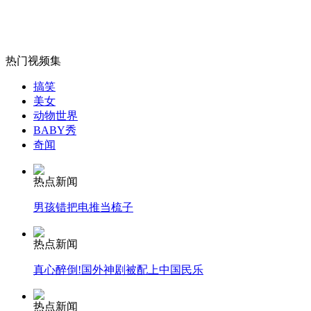
广东蕉岭：暴雨引发山洪 经济作物基本绝收
山西运城恶犬咬伤多人 警民合力深夜将其击毙
热门视频集
搞笑
美女
动物世界
女孩北京地铁殴打老人 痛下狠手拳打脚踢
BABY秀
奇闻
无痛分娩是否安全 医生回应
热点新闻
男孩错把电推当梳子
外交部：反对强权政治霸凌主义
热点新闻
真心醉倒!国外神剧被配上中国民乐
外交部：有关国家言论片面不公正
热点新闻