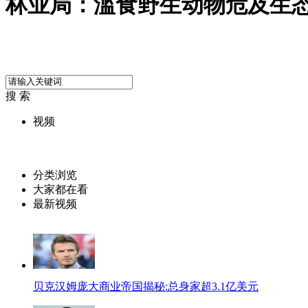
林业局：滥食野生动物危及生
搜 索
视频
分类浏览
大家都在看
最新视频
贝克汉姆庞大商业帝国揭秘:总身家超3.1亿美元