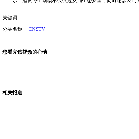
示，滥食野生动物不仅仅危及到生态安全，同时还涉及到
卫计委：我国一周内地未新增人感染H7N9病例
关键词：
分类名称：
CNSTV
美国：昔日"英雄警察"持枪迫女性吃迷药强奸
您看完该视频的心情
美国：龙卷风重创俄克拉何马 51人死亡
相关报道
美国税局滥用职权丑闻:白宫数周前已知其不当做法