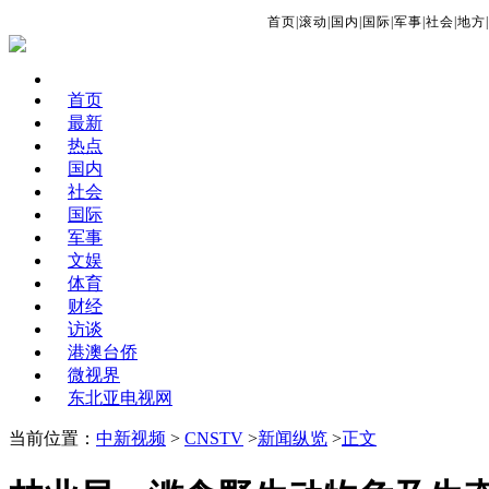
首页
|
滚动
|
国内
|
国际
|
军事
|
社会
|
地方
|
首页
最新
热点
国内
社会
国际
军事
文娱
体育
财经
访谈
港澳台侨
微视界
东北亚电视网
当前位置：
中新视频
>
CNSTV
>
新闻纵览
>
正文