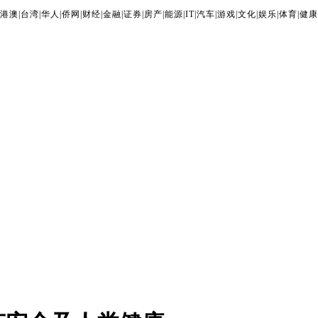
港澳
|
台湾
|
华人
|
侨网
|
财经
|
金融
|
证券
|
房产
|
能源
|
IT
|
汽车
|
游戏
|
文化
|
娱乐
|
体育
|
健康