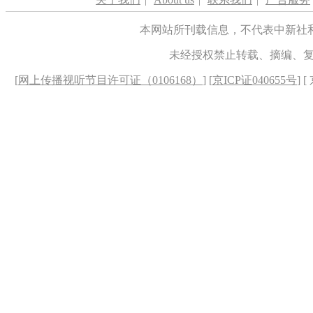
本网站所刊载信息，不代表中新社
未经授权禁止转载、摘编、
[
网上传播视听节目许可证（0106168）
] [
京ICP证040655号
] 