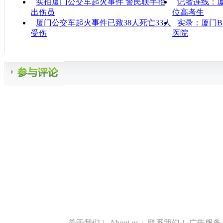
实拍厦门公交车起火事件 警民联手抬
记者连线：厦
出伤员
位高考生
厦门公交车起火事件已致38人死亡33人
实录：厦门B
受伤
医院
关于我们
|
About us
|
联系我们
|
广告服务