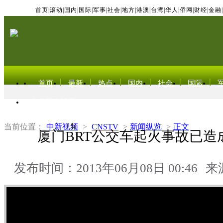
首页
|
滚动
|
国内
|
国际
|
军事
|
社会
|
地方
|
港澳
|
台湾
|
华人
|
侨网
|
财经
|
金融
|
首页
最新
热点
国内
社会
国际
东北亚电视网
当前位置：
中新视频
>
CNSTV
>
新闻纵览
>
正文
厦门BRT公交车起火事故已造
发布时间：2013年06月08日 00:46
来