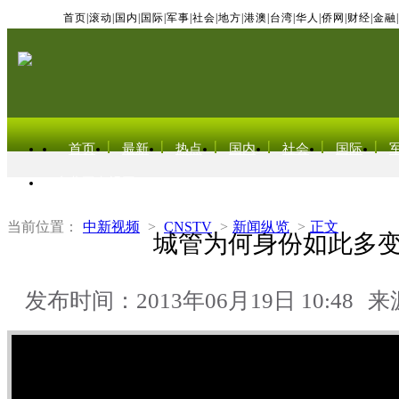
首页
|
滚动
|
国内
|
国际
|
军事
|
社会
|
地方
|
港澳
|
台湾
|
华人
|
侨网
|
财经
|
金融
|
首页
最新
热点
国内
社会
国际
东北亚电视网
当前位置：
中新视频
>
CNSTV
>
新闻纵览
>
正文
城管为何身份如此多
发布时间：2013年06月19日 10:48
来